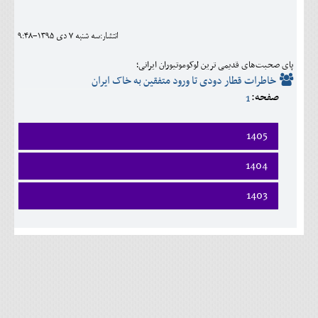
اجتماعی
انتشار:سه شنبه 7 دی 1395-9:48
مهرورزان
پای صحبت‌های قدیمی ترین لوکوموتیوران ایرانی؛
کلینیک
خاطرات قطار دودی تا ورود متفقین به خاک ایران
صفحه:
1
حقوقی
محیط زیست و گردشگری
1405
فرهنگی و هنری
فروردين
1404
ارديبهشت
اقتصادی
فروردين
1403
خرداد
ارديبهشت
تير
سیاسی
خرداد
مرداد
تير
شهريور
خانه
مرداد
مهر
شهريور
آبان
مهر
آذر
آبان
دی