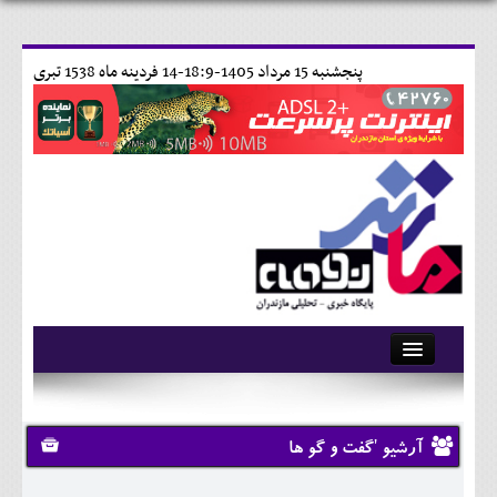
پنجشنبه 15 مرداد 1405-18:9-
14 فردينه ماه 1538 تبری
آرشیو
تماس با ما
آرشیو 'گفت و گو ها
وبلاگ