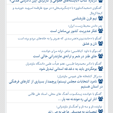
دربارۀ کتاب ”بایسته‌های حقوقی و کاربردی آیین دادرسی مدنی»
گفتگوی «محمدکشاورز» با «چنگیزشیخلی» در مورد غارقلعه اسپهبد خورشید و
کیجاکرچال
نیم قرن غارشناسی
پدر دانش محیط زیست ایران:
تفكر مديريت کشور بی‌سامان است
گفتگو با «حامدنبوی»؛هنرمندی که هنرش را به خانه‌های مردم برده است
نان و عشق
گفت‌وگو با داود کیاقاسمی؛ شاعر، ترانه سرا و خواننده
جای طنز در شعر و ترانه‌ی مازندرانی خالی است
گفتگو با دکتر محمدرضا طبیبی، عضو هیأت علمی دانشگاه مازندران
بومگردی باید به دغدغه استانی تبدیل شود
مدیرکل کتابخانه های عمومی مازندران:
نامزد انتخابات مجلس نیستم/ پرچمدار بسیاری از کارهای فرهنگی
در استان هستیم
گفتگو با خواننده پیشکسوت آهنگ های محلی، استاد علی طالبی
انار تی‌تی ره موندنه مه یار...
نوازنده تار و سه تار و آهنگساز مازندرانی:
تعصبات به موسیقی ما ضربه می زند