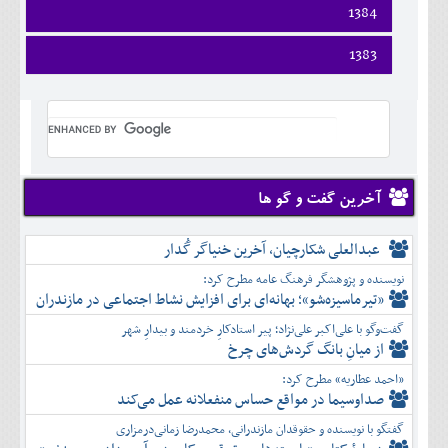
اسفند
فروردين
1384
خرداد
مرداد
مهر
آذر
بهمن
ارديبهشت
تير
شهريور
آبان
دی
اسفند
فروردين
1383
خرداد
مرداد
مهر
آذر
بهمن
ارديبهشت
تير
شهريور
آبان
دی
اسفند
فروردين
خرداد
مرداد
مهر
آذر
بهمن
ارديبهشت
تير
شهريور
آبان
دی
اسفند
خرداد
مرداد
مهر
آذر
بهمن
تير
شهريور
آبان
دی
اسفند
مرداد
مهر
آذر
بهمن
شهريور
آخرین گفت و گو ها
آبان
دی
اسفند
مهر
آذر
بهمن
آبان
عبدالعلی شکارچیان، آخرین خنیاگر گُدار
دی
اسفند
آذر
بهمن
نویسنده و پژوهشگر فرهنگ عامه مطرح کرد:
دی
اسفند
«تیرماسیزه‌شو»؛ بهانه‌ای برای افزایش نشاط اجتماعی در مازندران
بهمن
گفت‌وگو با علی‌اکبر علی‌نژاد؛ پیر استادکارِ خردمند و بیدارِ شهر
اسفند
از میانِ بانگ گردش‌های چرخ
«احمد عطاریه» مطرح کرد:
صداوسیما در مواقع حساس منفعلانه عمل می‌کند
گفتگو با نویسنده و حقوقدان مازندرانی، محمدرضا زمانی‌درمزاری