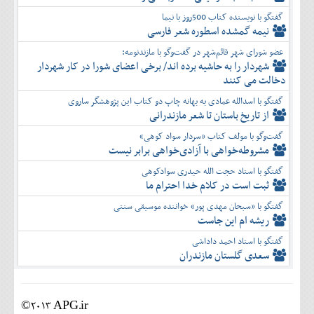
گفتگو با نویسنده کتاب 500روز با نیما
نیمه گمشده اسطوره شعر فارسی
عضو شورای شهر قائم‌شهر در گفت‌و‌گو با مازندنومه:
شهردار را به حاشیه برده اند/ برخی اعضای شورا در کار شهردار
دخالت می کنند
گفتگو با اسدالله عمادی به بهانه چاپ دو کتاب این پژوهشگر ساروی
از تاریخ باستان تا شعر مازندرانی
گفت‌وگو با مولف کتاب «سردار سواد کوهی»
مشروطه‌خواهی با آزادی‌خواهی برابر نیست
گفتگو با استاد حجت الله حیدری سوادکوهی
ثبت است در کلام خدا احترام ما
گفتگو با «سبحان مهدی پور» خواننده موسیقی سنتی
ریشه ام این جاست
گفتگو با استاد احمد داداشی
سعدی گلستان مازندران
©2013 APG.ir