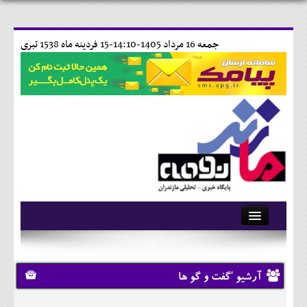
جمعه 16 مرداد 1405-14:10-
15 فردينه ماه 1538 تبری
آرشیو
تماس با ما
آرشیو 'گفت و گو ها
وبلاگ