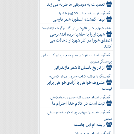
تعصبات به موسیقی ما ضربه می زند
گفتگو با نویسنده کتاب 500روز با نیما
نیمه گمشده اسطوره شعر فارسی
عضو شورای شهر قائم‌شهر در گفت‌و‌گو با مازندنومه:
شهردار را به حاشیه برده اند/ برخی
اعضای شورا در کار شهردار دخالت می
کنند
گفتگو با اسدالله عمادی به بهانه چاپ دو کتاب این
پژوهشگر ساروی
از تاریخ باستان تا شعر مازندرانی
گفت‌وگو با مولف کتاب «سردار سواد کوهی»
مشروطه‌خواهی با آزادی‌خواهی برابر
نیست
گفتگو با استاد حجت الله حیدری سوادکوهی
ثبت است در کلام خدا احترام ما
گفتگو با «سبحان مهدی پور» خواننده موسیقی
سنتی
ریشه ام این جاست
گفتگو با استاد احمد داداشی