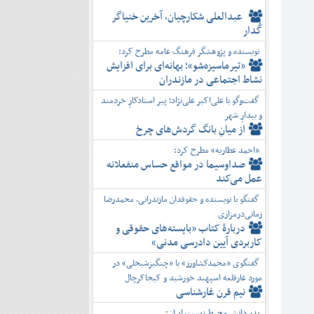
عبدالعلی شکارچیان، آخرین خنیاگر
گُدار
نویسنده و پژوهشگر فرهنگ عامه مطرح کرد:
«تیرماسیزه‌شو»؛ بهانه‌ای برای افزایش
نشاط اجتماعی در مازندران
گفت‌وگو با علی‌اکبر علی‌نژاد؛ پیر استادکارِ خردمند
و بیدارِ شهر
از میانِ بانگ گردش‌های چرخ
«احمد عطاریه» مطرح کرد:
صداوسیما در مواقع حساس منفعلانه
عمل می‌کند
گفتگو با نویسنده و حقوقدان مازندرانی، محمدرضا
زمانی‌درمزاری
دربارۀ کتاب ”بایسته‌های حقوقی و
کاربردی آیین دادرسی مدنی»
گفتگوی «محمدکشاورز» با «چنگیزشیخلی» در
مورد غارقلعه اسپهبد خورشید و کیجاکرچال
نیم قرن غارشناسی
پدر دانش محیط زیست ایران: