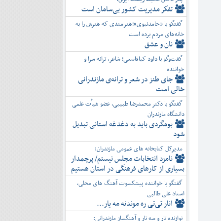
تفكر مديريت کشور بی‌سامان است
گفتگو با «حامدنبوی»؛هنرمندی که هنرش را به
خانه‌های مردم برده است
نان و عشق
گفت‌وگو با داود کیاقاسمی؛ شاعر، ترانه سرا و
خواننده
جای طنز در شعر و ترانه‌ی مازندرانی
خالی است
گفتگو با دکتر محمدرضا طبیبی، عضو هیأت علمی
دانشگاه مازندران
بومگردی باید به دغدغه استانی تبدیل
شود
مدیرکل کتابخانه های عمومی مازندران:
نامزد انتخابات مجلس نیستم/ پرچمدار
بسیاری از کارهای فرهنگی در استان هستیم
گفتگو با خواننده پیشکسوت آهنگ های محلی،
استاد علی طالبی
انار تی‌تی ره موندنه مه یار...
نوازنده تار و سه تار و آهنگساز مازندرانی: