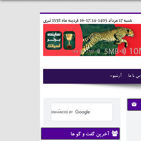
شنبه 17 مرداد 1405-17:14-
16 فردينه ماه 1538 تبری
س با ما
آرشیو
آخرین گفت و گو ها