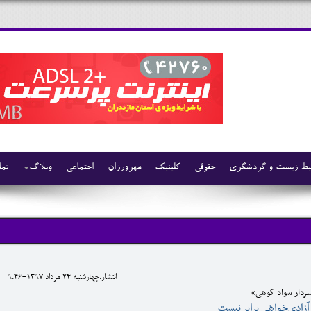
ط زیست و گردشگری
حقوقی
کلینیک
مهرورزان
اجتماعی
وبلاگ
تما
انتشار:چهارشنبه 24 مرداد 1397-9:46
ردار سواد کوهی»
آزادی‌خواهی برابر نیست