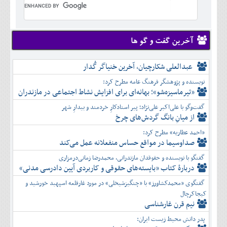
تير
شهريور
آبان
دی
اسفند
خرداد
مرداد
مهر
آذر
بهمن
تير
شهريور
آبان
دی
اسفند
مرداد
مهر
آذر
بهمن
شهريور
آخرین گفت و گو ها
آبان
دی
اسفند
مهر
آذر
بهمن
آبان
عبدالعلی شکارچیان، آخرین خنیاگر گُدار
دی
اسفند
آذر
بهمن
نویسنده و پژوهشگر فرهنگ عامه مطرح کرد:
دی
اسفند
«تیرماسیزه‌شو»؛ بهانه‌ای برای افزایش نشاط اجتماعی در مازندران
بهمن
گفت‌وگو با علی‌اکبر علی‌نژاد؛ پیر استادکارِ خردمند و بیدارِ شهر
اسفند
از میانِ بانگ گردش‌های چرخ
«احمد عطاریه» مطرح کرد:
صداوسیما در مواقع حساس منفعلانه عمل می‌کند
گفتگو با نویسنده و حقوقدان مازندرانی، محمدرضا زمانی‌درمزاری
دربارۀ کتاب ”بایسته‌های حقوقی و کاربردی آیین دادرسی مدنی»
گفتگوی «محمدکشاورز» با «چنگیزشیخلی» در مورد غارقلعه اسپهبد خورشید و
کیجاکرچال
نیم قرن غارشناسی
پدر دانش محیط زیست ایران: