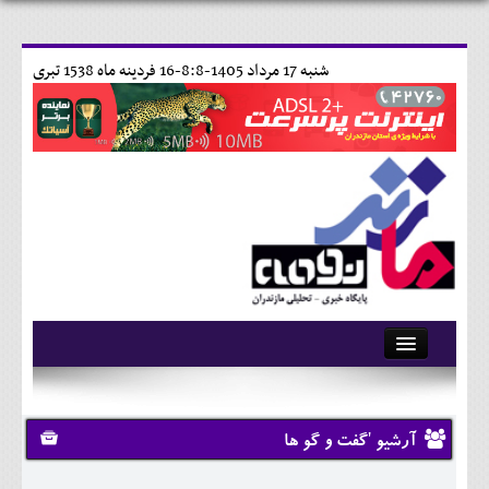
شنبه 17 مرداد 1405-8:8-
16 فردينه ماه 1538 تبری
آرشیو
تماس با ما
آرشیو 'گفت و گو ها
وبلاگ