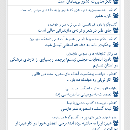
تفكر مديريت کشور بی‌سامان است
گفتگو با «حامدنبوی»؛هنرمندی که هنرش را به خانه‌های مردم برده است
نان و عشق
گفت‌وگو با داود کیاقاسمی؛ شاعر، ترانه سرا و خواننده
جای طنز در شعر و ترانه‌ی مازندرانی خالی است
گفتگو با دکتر محمدرضا طبیبی، عضو هیأت علمی دانشگاه مازندران
بومگردی باید به دغدغه استانی تبدیل شود
مدیرکل کتابخانه های عمومی مازندران:
نامزد انتخابات مجلس نیستم/ پرچمدار بسیاری از کارهای فرهنگی
در استان هستیم
گفتگو با خواننده پیشکسوت آهنگ های محلی، استاد علی طالبی
انار تی‌تی ره موندنه مه یار...
نوازنده تار و سه تار و آهنگساز مازندرانی:
تعصبات به موسیقی ما ضربه می زند
گفتگو با نویسنده کتاب 500روز با نیما
نیمه گمشده اسطوره شعر فارسی
عضو شورای شهر قائم‌شهر در گفت‌و‌گو با مازندنومه:
شهردار را به حاشیه برده اند/ برخی اعضای شورا در کار شهردار
دخالت می کنند