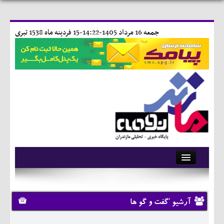
جمعه 16 مرداد 1405-14:22-
15 فردينه ماه 1538 تبری
آرشیو
تماس با ما
آرشیو 'گفت و گو ها
وبلاگ