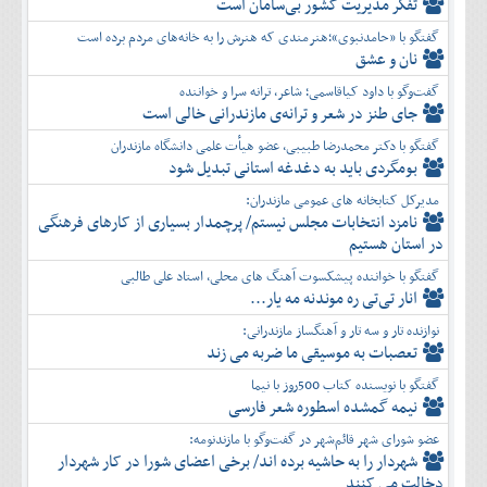
تفكر مديريت کشور بی‌سامان است
گفتگو با «حامدنبوی»؛هنرمندی که هنرش را به خانه‌های مردم برده است
نان و عشق
گفت‌وگو با داود کیاقاسمی؛ شاعر، ترانه سرا و خواننده
جای طنز در شعر و ترانه‌ی مازندرانی خالی است
گفتگو با دکتر محمدرضا طبیبی، عضو هیأت علمی دانشگاه مازندران
بومگردی باید به دغدغه استانی تبدیل شود
مدیرکل کتابخانه های عمومی مازندران:
نامزد انتخابات مجلس نیستم/ پرچمدار بسیاری از کارهای فرهنگی
در استان هستیم
گفتگو با خواننده پیشکسوت آهنگ های محلی، استاد علی طالبی
انار تی‌تی ره موندنه مه یار...
نوازنده تار و سه تار و آهنگساز مازندرانی:
تعصبات به موسیقی ما ضربه می زند
گفتگو با نویسنده کتاب 500روز با نیما
نیمه گمشده اسطوره شعر فارسی
عضو شورای شهر قائم‌شهر در گفت‌و‌گو با مازندنومه:
شهردار را به حاشیه برده اند/ برخی اعضای شورا در کار شهردار
دخالت می کنند