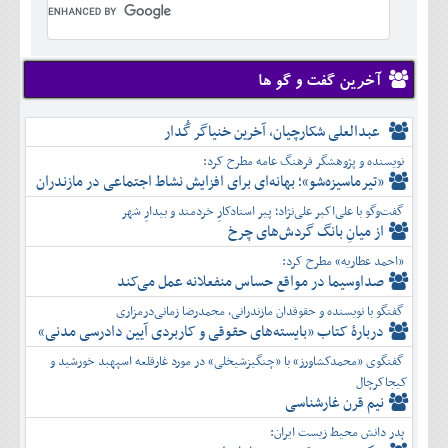
تير
شهريور
آبان
دی
اسفند
خرداد
مرداد
مهر
آذر
بهمن
تير
شهريور
آبان
دی
اسفند
مرداد
مهر
آذر
بهمن
شهريور
آخرین گفت و گو ها
آبان
دی
اسفند
مهر
آذر
بهمن
آبان
عبدالعلی شکارچیان، آخرین خنیاگر گُدار
دی
اسفند
آذر
بهمن
نویسنده و پژوهشگر فرهنگ عامه مطرح کرد:
دی
اسفند
«تیرماسیزه‌شو»؛ بهانه‌ای برای افزایش نشاط اجتماعی در مازندران
بهمن
گفت‌وگو با علی‌اکبر علی‌نژاد؛ پیر استادکارِ خردمند و بیدارِ شهر
اسفند
از میانِ بانگ گردش‌های چرخ
«احمد عطاریه» مطرح کرد:
صداوسیما در مواقع حساس منفعلانه عمل می‌کند
گفتگو با نویسنده و حقوقدان مازندرانی، محمدرضا زمانی‌درمزاری
دربارۀ کتاب ”بایسته‌های حقوقی و کاربردی آیین دادرسی مدنی»
گفتگوی «محمدکشاورز» با «چنگیزشیخلی» در مورد غارقلعه اسپهبد خورشید و
کیجاکرچال
نیم قرن غارشناسی
پدر دانش محیط زیست ایران: