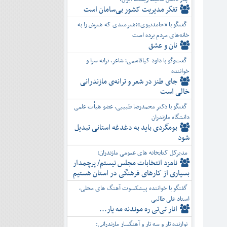
تفكر مديريت کشور بی‌سامان است
گفتگو با «حامدنبوی»؛هنرمندی که هنرش را به
خانه‌های مردم برده است
نان و عشق
گفت‌وگو با داود کیاقاسمی؛ شاعر، ترانه سرا و
خواننده
جای طنز در شعر و ترانه‌ی مازندرانی
خالی است
گفتگو با دکتر محمدرضا طبیبی، عضو هیأت علمی
دانشگاه مازندران
بومگردی باید به دغدغه استانی تبدیل
شود
مدیرکل کتابخانه های عمومی مازندران:
نامزد انتخابات مجلس نیستم/ پرچمدار
بسیاری از کارهای فرهنگی در استان هستیم
گفتگو با خواننده پیشکسوت آهنگ های محلی،
استاد علی طالبی
انار تی‌تی ره موندنه مه یار...
نوازنده تار و سه تار و آهنگساز مازندرانی: