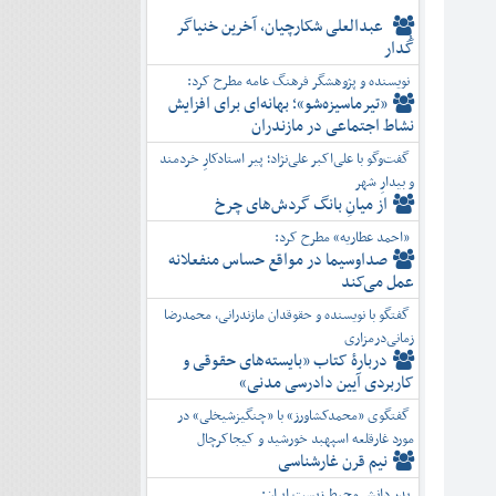
عبدالعلی شکارچیان، آخرین خنیاگر
گُدار
نویسنده و پژوهشگر فرهنگ عامه مطرح کرد:
«تیرماسیزه‌شو»؛ بهانه‌ای برای افزایش
نشاط اجتماعی در مازندران
گفت‌وگو با علی‌اکبر علی‌نژاد؛ پیر استادکارِ خردمند
و بیدارِ شهر
از میانِ بانگ گردش‌های چرخ
«احمد عطاریه» مطرح کرد:
صداوسیما در مواقع حساس منفعلانه
عمل می‌کند
گفتگو با نویسنده و حقوقدان مازندرانی، محمدرضا
زمانی‌درمزاری
دربارۀ کتاب ”بایسته‌های حقوقی و
کاربردی آیین دادرسی مدنی»
گفتگوی «محمدکشاورز» با «چنگیزشیخلی» در
مورد غارقلعه اسپهبد خورشید و کیجاکرچال
نیم قرن غارشناسی
پدر دانش محیط زیست ایران: