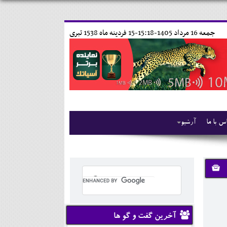
جمعه 16 مرداد 1405-15:18-
15 فردينه ماه 1538 تبری
س با ما
آرشیو
آخرین گفت و گو ها