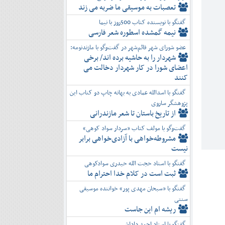
تعصبات به موسیقی ما ضربه می زند
گفتگو با نویسنده کتاب 500روز با نیما
نیمه گمشده اسطوره شعر فارسی
عضو شورای شهر قائم‌شهر در گفت‌و‌گو با مازندنومه:
شهردار را به حاشیه برده اند/ برخی
اعضای شورا در کار شهردار دخالت می
کنند
گفتگو با اسدالله عمادی به بهانه چاپ دو کتاب این
پژوهشگر ساروی
از تاریخ باستان تا شعر مازندرانی
گفت‌وگو با مولف کتاب «سردار سواد کوهی»
مشروطه‌خواهی با آزادی‌خواهی برابر
نیست
گفتگو با استاد حجت الله حیدری سوادکوهی
ثبت است در کلام خدا احترام ما
گفتگو با «سبحان مهدی پور» خواننده موسیقی
سنتی
ریشه ام این جاست
گفتگو با استاد احمد داداشی