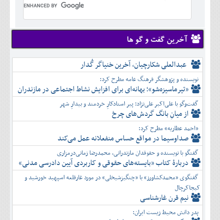
تير
شهريور
آبان
دی
اسفند
خرداد
مرداد
مهر
آذر
بهمن
تير
شهريور
آبان
دی
اسفند
مرداد
مهر
آذر
بهمن
شهريور
آخرین گفت و گو ها
آبان
دی
اسفند
مهر
آذر
بهمن
آبان
عبدالعلی شکارچیان، آخرین خنیاگر گُدار
دی
اسفند
آذر
بهمن
نویسنده و پژوهشگر فرهنگ عامه مطرح کرد:
دی
اسفند
«تیرماسیزه‌شو»؛ بهانه‌ای برای افزایش نشاط اجتماعی در مازندران
بهمن
گفت‌وگو با علی‌اکبر علی‌نژاد؛ پیر استادکارِ خردمند و بیدارِ شهر
اسفند
از میانِ بانگ گردش‌های چرخ
«احمد عطاریه» مطرح کرد:
صداوسیما در مواقع حساس منفعلانه عمل می‌کند
گفتگو با نویسنده و حقوقدان مازندرانی، محمدرضا زمانی‌درمزاری
دربارۀ کتاب ”بایسته‌های حقوقی و کاربردی آیین دادرسی مدنی»
گفتگوی «محمدکشاورز» با «چنگیزشیخلی» در مورد غارقلعه اسپهبد خورشید و
کیجاکرچال
نیم قرن غارشناسی
پدر دانش محیط زیست ایران: