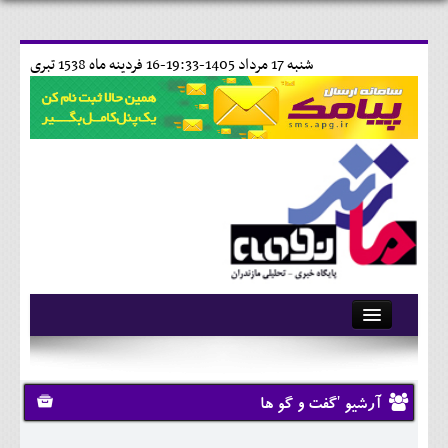
شنبه 17 مرداد 1405-19:33-
16 فردينه ماه 1538 تبری
آرشیو
تماس با ما
آرشیو 'گفت و گو ها
وبلاگ