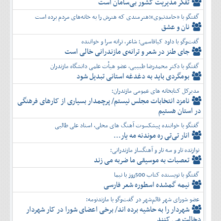
تفكر مديريت کشور بی‌سامان است
گفتگو با «حامدنبوی»؛هنرمندی که هنرش را به خانه‌های مردم برده است
نان و عشق
گفت‌وگو با داود کیاقاسمی؛ شاعر، ترانه سرا و خواننده
جای طنز در شعر و ترانه‌ی مازندرانی خالی است
گفتگو با دکتر محمدرضا طبیبی، عضو هیأت علمی دانشگاه مازندران
بومگردی باید به دغدغه استانی تبدیل شود
مدیرکل کتابخانه های عمومی مازندران:
نامزد انتخابات مجلس نیستم/ پرچمدار بسیاری از کارهای فرهنگی
در استان هستیم
گفتگو با خواننده پیشکسوت آهنگ های محلی، استاد علی طالبی
انار تی‌تی ره موندنه مه یار...
نوازنده تار و سه تار و آهنگساز مازندرانی:
تعصبات به موسیقی ما ضربه می زند
گفتگو با نویسنده کتاب 500روز با نیما
نیمه گمشده اسطوره شعر فارسی
عضو شورای شهر قائم‌شهر در گفت‌و‌گو با مازندنومه:
شهردار را به حاشیه برده اند/ برخی اعضای شورا در کار شهردار
دخالت می کنند