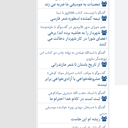
تعصبات به موسیقی ما ضربه می زند
گفتگو با نویسنده کتاب 500روز با نیما
نیمه گمشده اسطوره شعر فارسی
عضو شورای شهر قائم‌شهر در گفت‌و‌گو با مازندنومه:
شهردار را به حاشیه برده اند/ برخی
اعضای شورا در کار شهردار دخالت می
کنند
گفتگو با اسدالله عمادی به بهانه چاپ دو کتاب این
پژوهشگر ساروی
از تاریخ باستان تا شعر مازندرانی
گفت‌وگو با مولف کتاب «سردار سواد کوهی»
مشروطه‌خواهی با آزادی‌خواهی برابر
نیست
گفتگو با استاد حجت الله حیدری سوادکوهی
ثبت است در کلام خدا احترام ما
گفتگو با «سبحان مهدی پور» خواننده موسیقی
سنتی
ریشه ام این جاست
گفتگو با استاد احمد داداشی