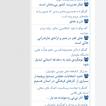
تفكر مديريت کشور بی‌سامان است
گفتگو با «حامدنبوی»؛هنرمندی که هنرش را به
خانه‌های مردم برده است
نان و عشق
گفت‌وگو با داود کیاقاسمی؛ شاعر، ترانه سرا و
خواننده
جای طنز در شعر و ترانه‌ی مازندرانی
خالی است
گفتگو با دکتر محمدرضا طبیبی، عضو هیأت علمی
دانشگاه مازندران
بومگردی باید به دغدغه استانی تبدیل
شود
مدیرکل کتابخانه های عمومی مازندران:
نامزد انتخابات مجلس نیستم/ پرچمدار
بسیاری از کارهای فرهنگی در استان هستیم
گفتگو با خواننده پیشکسوت آهنگ های محلی،
استاد علی طالبی
انار تی‌تی ره موندنه مه یار...
نوازنده تار و سه تار و آهنگساز مازندرانی: