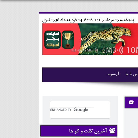
پنجشنبه 15 مرداد 1405-6:26-
14 فردينه ماه 1538 تبری
س با ما
آرشیو
آخرین گفت و گو ها