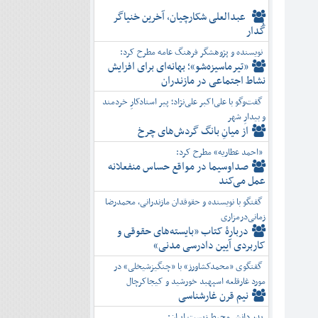
عبدالعلی شکارچیان، آخرین خنیاگر
گُدار
نویسنده و پژوهشگر فرهنگ عامه مطرح کرد:
«تیرماسیزه‌شو»؛ بهانه‌ای برای افزایش
نشاط اجتماعی در مازندران
گفت‌وگو با علی‌اکبر علی‌نژاد؛ پیر استادکارِ خردمند
و بیدارِ شهر
از میانِ بانگ گردش‌های چرخ
«احمد عطاریه» مطرح کرد:
صداوسیما در مواقع حساس منفعلانه
عمل می‌کند
گفتگو با نویسنده و حقوقدان مازندرانی، محمدرضا
زمانی‌درمزاری
دربارۀ کتاب ”بایسته‌های حقوقی و
کاربردی آیین دادرسی مدنی»
گفتگوی «محمدکشاورز» با «چنگیزشیخلی» در
مورد غارقلعه اسپهبد خورشید و کیجاکرچال
نیم قرن غارشناسی
پدر دانش محیط زیست ایران: