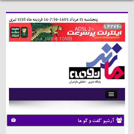
پنجشنبه 15 مرداد 1405-7:59-
14 فردينه ماه 1538 تبری
آرشیو
تماس با ما
آرشیو 'گفت و گو ها
وبلاگ