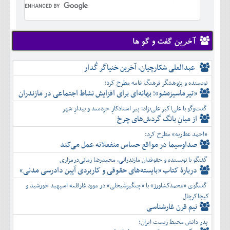
تير
شهريور
آبان
دی
اسفند
خرداد
مرداد
مهر
آذر
بهمن
تير
شهريور
آبان
دی
اسفند
مرداد
مهر
آذر
بهمن
شهريور
آخرین گفت و گو ها
آبان
دی
اسفند
مهر
آذر
بهمن
آبان
عبدالعلی شکارچیان، آخرین خنیاگر گُدار
دی
اسفند
آذر
بهمن
نویسنده و پژوهشگر فرهنگ عامه مطرح کرد:
دی
اسفند
«تیرماسیزه‌شو»؛ بهانه‌ای برای افزایش نشاط اجتماعی در مازندران
بهمن
گفت‌وگو با علی‌اکبر علی‌نژاد؛ پیر استادکارِ خردمند و بیدارِ شهر
اسفند
از میانِ بانگ گردش‌های چرخ
«احمد عطاریه» مطرح کرد:
صداوسیما در مواقع حساس منفعلانه عمل می‌کند
گفتگو با نویسنده و حقوقدان مازندرانی، محمدرضا زمانی‌درمزاری
دربارۀ کتاب ”بایسته‌های حقوقی و کاربردی آیین دادرسی مدنی»
گفتگوی «محمدکشاورز» با «چنگیزشیخلی» در مورد غارقلعه اسپهبد خورشید و
کیجاکرچال
نیم قرن غارشناسی
پدر دانش محیط زیست ایران: