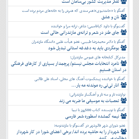
تفكر مديريت کشور بی‌سامان است
گفتگو با «حامدنبوی»؛هنرمندی که هنرش را به خانه‌های مردم برده است
نان و عشق
گفت‌وگو با داود کیاقاسمی؛ شاعر، ترانه سرا و خواننده
جای طنز در شعر و ترانه‌ی مازندرانی خالی است
گفتگو با دکتر محمدرضا طبیبی، عضو هیأت علمی دانشگاه مازندران
بومگردی باید به دغدغه استانی تبدیل شود
مدیرکل کتابخانه های عمومی مازندران:
نامزد انتخابات مجلس نیستم/ پرچمدار بسیاری از کارهای فرهنگی
در استان هستیم
گفتگو با خواننده پیشکسوت آهنگ های محلی، استاد علی طالبی
انار تی‌تی ره موندنه مه یار...
نوازنده تار و سه تار و آهنگساز مازندرانی:
تعصبات به موسیقی ما ضربه می زند
گفتگو با نویسنده کتاب 500روز با نیما
نیمه گمشده اسطوره شعر فارسی
عضو شورای شهر قائم‌شهر در گفت‌و‌گو با مازندنومه:
شهردار را به حاشیه برده اند/ برخی اعضای شورا در کار شهردار
دخالت می کنند