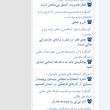
تفكر مديريت کشور بی‌سامان است
گفتگو با «حامدنبوی»؛هنرمندی که هنرش را به
خانه‌های مردم برده است
نان و عشق
گفت‌وگو با داود کیاقاسمی؛ شاعر، ترانه سرا و
خواننده
جای طنز در شعر و ترانه‌ی مازندرانی
خالی است
گفتگو با دکتر محمدرضا طبیبی، عضو هیأت علمی
دانشگاه مازندران
بومگردی باید به دغدغه استانی تبدیل
شود
مدیرکل کتابخانه های عمومی مازندران:
نامزد انتخابات مجلس نیستم/ پرچمدار
بسیاری از کارهای فرهنگی در استان هستیم
گفتگو با خواننده پیشکسوت آهنگ های محلی،
استاد علی طالبی
انار تی‌تی ره موندنه مه یار...
نوازنده تار و سه تار و آهنگساز مازندرانی: