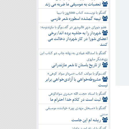
تعصبات به موسیقی ما ضربه می زند
گفتگو با نویسنده کتاب 500روز با نیما
نیمه گمشده اسطوره شعر فارسی
عضو شورای شهر قائم‌شهر در گفت‌و‌گو با مازندنومه:
شهردار را به حاشیه برده اند/ برخی
اعضای شورا در کار شهردار دخالت می
کنند
گفتگو با اسدالله عمادی به بهانه چاپ دو کتاب این
پژوهشگر ساروی
از تاریخ باستان تا شعر مازندرانی
گفت‌وگو با مولف کتاب «سردار سواد کوهی»
مشروطه‌خواهی با آزادی‌خواهی برابر
نیست
گفتگو با استاد حجت الله حیدری سوادکوهی
ثبت است در کلام خدا احترام ما
گفتگو با «سبحان مهدی پور» خواننده موسیقی
سنتی
ریشه ام این جاست
گفتگو با استاد احمد داداشی