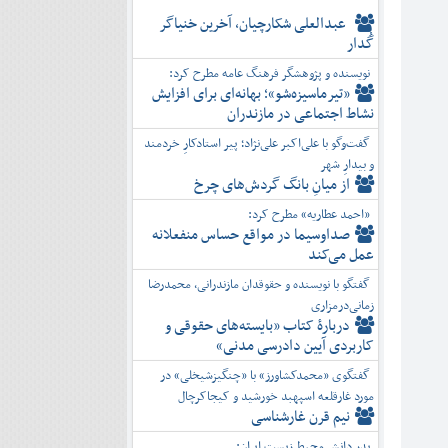
عبدالعلی شکارچیان، آخرین خنیاگر
گُدار
نویسنده و پژوهشگر فرهنگ عامه مطرح کرد:
«تیرماسیزه‌شو»؛ بهانه‌ای برای افزایش
نشاط اجتماعی در مازندران
گفت‌وگو با علی‌اکبر علی‌نژاد؛ پیر استادکارِ خردمند
و بیدارِ شهر
از میانِ بانگ گردش‌های چرخ
«احمد عطاریه» مطرح کرد:
صداوسیما در مواقع حساس منفعلانه
عمل می‌کند
گفتگو با نویسنده و حقوقدان مازندرانی، محمدرضا
زمانی‌درمزاری
دربارۀ کتاب ”بایسته‌های حقوقی و
کاربردی آیین دادرسی مدنی»
گفتگوی «محمدکشاورز» با «چنگیزشیخلی» در
مورد غارقلعه اسپهبد خورشید و کیجاکرچال
نیم قرن غارشناسی
پدر دانش محیط زیست ایران: