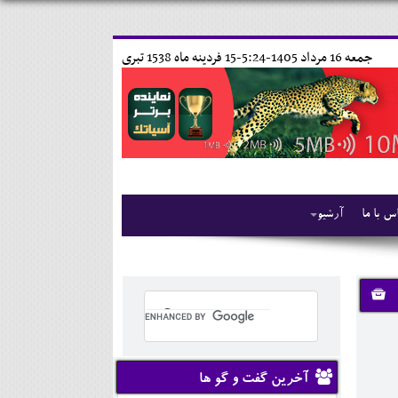
جمعه 16 مرداد 1405-5:24-
15 فردينه ماه 1538 تبری
س با ما
آرشیو
آخرین گفت و گو ها