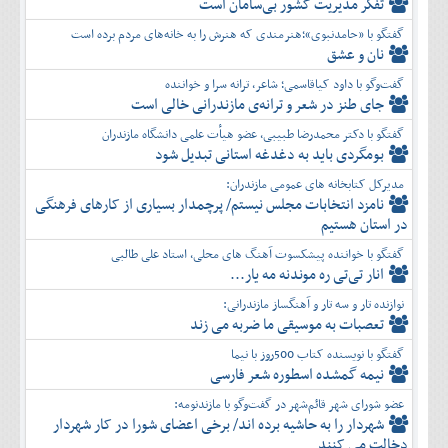
تفكر مديريت کشور بی‌سامان است
گفتگو با «حامدنبوی»؛هنرمندی که هنرش را به خانه‌های مردم برده است
نان و عشق
گفت‌وگو با داود کیاقاسمی؛ شاعر، ترانه سرا و خواننده
جای طنز در شعر و ترانه‌ی مازندرانی خالی است
گفتگو با دکتر محمدرضا طبیبی، عضو هیأت علمی دانشگاه مازندران
بومگردی باید به دغدغه استانی تبدیل شود
مدیرکل کتابخانه های عمومی مازندران:
نامزد انتخابات مجلس نیستم/ پرچمدار بسیاری از کارهای فرهنگی
در استان هستیم
گفتگو با خواننده پیشکسوت آهنگ های محلی، استاد علی طالبی
انار تی‌تی ره موندنه مه یار...
نوازنده تار و سه تار و آهنگساز مازندرانی:
تعصبات به موسیقی ما ضربه می زند
گفتگو با نویسنده کتاب 500روز با نیما
نیمه گمشده اسطوره شعر فارسی
عضو شورای شهر قائم‌شهر در گفت‌و‌گو با مازندنومه:
شهردار را به حاشیه برده اند/ برخی اعضای شورا در کار شهردار
دخالت می کنند