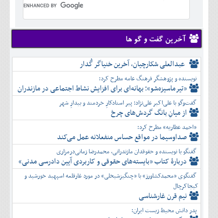
تير
شهريور
آبان
دی
اسفند
خرداد
مرداد
مهر
آذر
بهمن
تير
شهريور
آبان
دی
اسفند
مرداد
مهر
آذر
بهمن
شهريور
آخرین گفت و گو ها
آبان
دی
اسفند
مهر
آذر
بهمن
آبان
عبدالعلی شکارچیان، آخرین خنیاگر گُدار
دی
اسفند
آذر
بهمن
نویسنده و پژوهشگر فرهنگ عامه مطرح کرد:
دی
اسفند
«تیرماسیزه‌شو»؛ بهانه‌ای برای افزایش نشاط اجتماعی در مازندران
بهمن
گفت‌وگو با علی‌اکبر علی‌نژاد؛ پیر استادکارِ خردمند و بیدارِ شهر
اسفند
از میانِ بانگ گردش‌های چرخ
«احمد عطاریه» مطرح کرد:
صداوسیما در مواقع حساس منفعلانه عمل می‌کند
گفتگو با نویسنده و حقوقدان مازندرانی، محمدرضا زمانی‌درمزاری
دربارۀ کتاب ”بایسته‌های حقوقی و کاربردی آیین دادرسی مدنی»
گفتگوی «محمدکشاورز» با «چنگیزشیخلی» در مورد غارقلعه اسپهبد خورشید و
کیجاکرچال
نیم قرن غارشناسی
پدر دانش محیط زیست ایران: