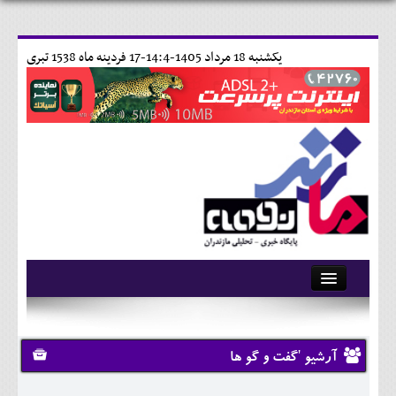
يکشنبه 18 مرداد 1405-14:4-
17 فردينه ماه 1538 تبری
آرشیو
تماس با ما
آرشیو 'گفت و گو ها
وبلاگ