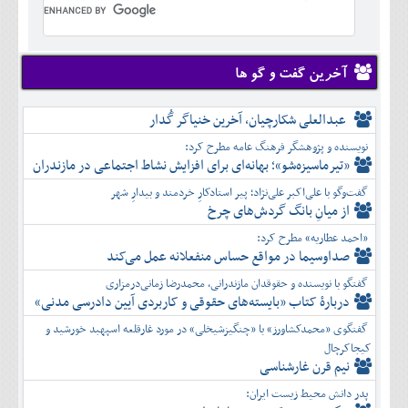
تير
شهريور
آبان
دی
اسفند
خرداد
مرداد
مهر
آذر
بهمن
تير
شهريور
آبان
دی
اسفند
مرداد
مهر
آذر
بهمن
شهريور
آخرین گفت و گو ها
آبان
دی
اسفند
مهر
آذر
بهمن
آبان
عبدالعلی شکارچیان، آخرین خنیاگر گُدار
دی
اسفند
آذر
بهمن
نویسنده و پژوهشگر فرهنگ عامه مطرح کرد:
دی
اسفند
«تیرماسیزه‌شو»؛ بهانه‌ای برای افزایش نشاط اجتماعی در مازندران
بهمن
گفت‌وگو با علی‌اکبر علی‌نژاد؛ پیر استادکارِ خردمند و بیدارِ شهر
اسفند
از میانِ بانگ گردش‌های چرخ
«احمد عطاریه» مطرح کرد:
صداوسیما در مواقع حساس منفعلانه عمل می‌کند
گفتگو با نویسنده و حقوقدان مازندرانی، محمدرضا زمانی‌درمزاری
دربارۀ کتاب ”بایسته‌های حقوقی و کاربردی آیین دادرسی مدنی»
گفتگوی «محمدکشاورز» با «چنگیزشیخلی» در مورد غارقلعه اسپهبد خورشید و
کیجاکرچال
نیم قرن غارشناسی
پدر دانش محیط زیست ایران: