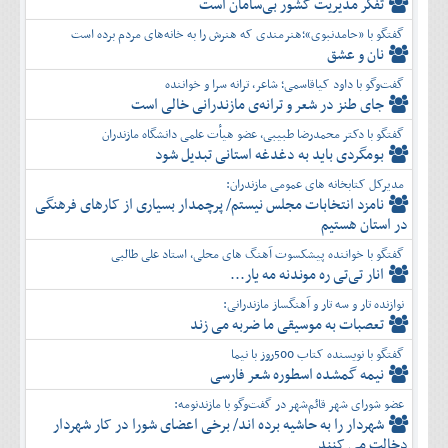
تفكر مديريت کشور بی‌سامان است
گفتگو با «حامدنبوی»؛هنرمندی که هنرش را به خانه‌های مردم برده است
نان و عشق
گفت‌وگو با داود کیاقاسمی؛ شاعر، ترانه سرا و خواننده
جای طنز در شعر و ترانه‌ی مازندرانی خالی است
گفتگو با دکتر محمدرضا طبیبی، عضو هیأت علمی دانشگاه مازندران
بومگردی باید به دغدغه استانی تبدیل شود
مدیرکل کتابخانه های عمومی مازندران:
نامزد انتخابات مجلس نیستم/ پرچمدار بسیاری از کارهای فرهنگی
در استان هستیم
گفتگو با خواننده پیشکسوت آهنگ های محلی، استاد علی طالبی
انار تی‌تی ره موندنه مه یار...
نوازنده تار و سه تار و آهنگساز مازندرانی:
تعصبات به موسیقی ما ضربه می زند
گفتگو با نویسنده کتاب 500روز با نیما
نیمه گمشده اسطوره شعر فارسی
عضو شورای شهر قائم‌شهر در گفت‌و‌گو با مازندنومه:
شهردار را به حاشیه برده اند/ برخی اعضای شورا در کار شهردار
دخالت می کنند