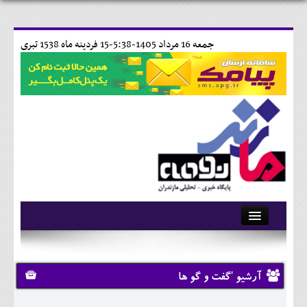
جمعه 16 مرداد 1405-5:38-
15 فردينه ماه 1538 تبری
آرشیو
تماس با ما
آرشیو 'گفت و گو ها
وبلاگ