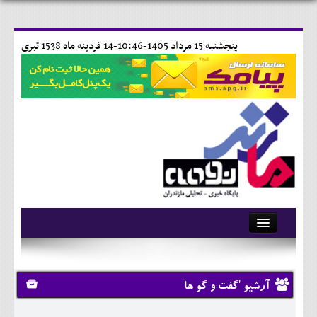
پنجشنبه 15 مرداد 1405-10:46-
14 فردينه ماه 1538 تبری
آرشیو
تماس با ما
آرشیو 'گفت و گو ها
وبلاگ