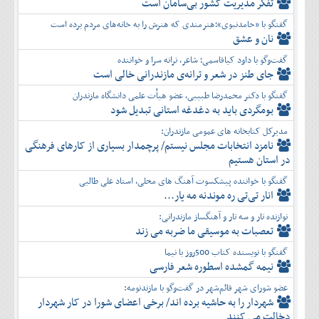
تفكر مديريت کشور بی‌سامان است
گفتگو با «حامدنبوی»؛هنرمندی که هنرش را به خانه‌های مردم برده است
نان و عشق
گفت‌وگو با داود کیاقاسمی؛ شاعر، ترانه سرا و خواننده
جای طنز در شعر و ترانه‌ی مازندرانی خالی است
گفتگو با دکتر محمدرضا طبیبی، عضو هیأت علمی دانشگاه مازندران
بومگردی باید به دغدغه استانی تبدیل شود
مدیرکل کتابخانه های عمومی مازندران:
نامزد انتخابات مجلس نیستم/ پرچمدار بسیاری از کارهای فرهنگی
در استان هستیم
گفتگو با خواننده پیشکسوت آهنگ های محلی، استاد علی طالبی
انار تی‌تی ره موندنه مه یار...
نوازنده تار و سه تار و آهنگساز مازندرانی:
تعصبات به موسیقی ما ضربه می زند
گفتگو با نویسنده کتاب 500روز با نیما
نیمه گمشده اسطوره شعر فارسی
عضو شورای شهر قائم‌شهر در گفت‌و‌گو با مازندنومه:
شهردار را به حاشیه برده اند/ برخی اعضای شورا در کار شهردار
دخالت می کنند