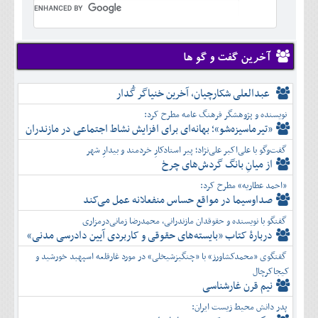
تير
شهريور
آبان
دی
اسفند
خرداد
مرداد
مهر
آذر
بهمن
تير
شهريور
آبان
دی
اسفند
مرداد
مهر
آذر
بهمن
شهريور
آخرین گفت و گو ها
آبان
دی
اسفند
مهر
آذر
بهمن
آبان
عبدالعلی شکارچیان، آخرین خنیاگر گُدار
دی
اسفند
آذر
بهمن
نویسنده و پژوهشگر فرهنگ عامه مطرح کرد:
دی
اسفند
«تیرماسیزه‌شو»؛ بهانه‌ای برای افزایش نشاط اجتماعی در مازندران
بهمن
گفت‌وگو با علی‌اکبر علی‌نژاد؛ پیر استادکارِ خردمند و بیدارِ شهر
اسفند
از میانِ بانگ گردش‌های چرخ
«احمد عطاریه» مطرح کرد:
صداوسیما در مواقع حساس منفعلانه عمل می‌کند
گفتگو با نویسنده و حقوقدان مازندرانی، محمدرضا زمانی‌درمزاری
دربارۀ کتاب ”بایسته‌های حقوقی و کاربردی آیین دادرسی مدنی»
گفتگوی «محمدکشاورز» با «چنگیزشیخلی» در مورد غارقلعه اسپهبد خورشید و
کیجاکرچال
نیم قرن غارشناسی
پدر دانش محیط زیست ایران: