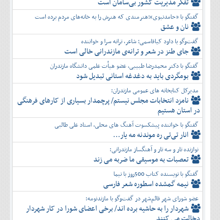
تفكر مديريت کشور بی‌سامان است
گفتگو با «حامدنبوی»؛هنرمندی که هنرش را به خانه‌های مردم برده است
نان و عشق
گفت‌وگو با داود کیاقاسمی؛ شاعر، ترانه سرا و خواننده
جای طنز در شعر و ترانه‌ی مازندرانی خالی است
گفتگو با دکتر محمدرضا طبیبی، عضو هیأت علمی دانشگاه مازندران
بومگردی باید به دغدغه استانی تبدیل شود
مدیرکل کتابخانه های عمومی مازندران:
نامزد انتخابات مجلس نیستم/ پرچمدار بسیاری از کارهای فرهنگی
در استان هستیم
گفتگو با خواننده پیشکسوت آهنگ های محلی، استاد علی طالبی
انار تی‌تی ره موندنه مه یار...
نوازنده تار و سه تار و آهنگساز مازندرانی:
تعصبات به موسیقی ما ضربه می زند
گفتگو با نویسنده کتاب 500روز با نیما
نیمه گمشده اسطوره شعر فارسی
عضو شورای شهر قائم‌شهر در گفت‌و‌گو با مازندنومه:
شهردار را به حاشیه برده اند/ برخی اعضای شورا در کار شهردار
دخالت می کنند