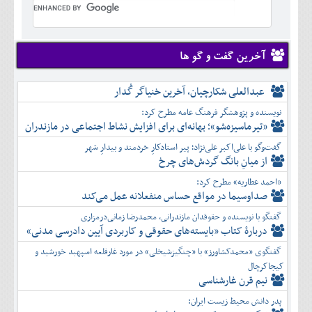
تير
شهريور
آبان
دی
اسفند
خرداد
مرداد
مهر
آذر
بهمن
تير
شهريور
آبان
دی
اسفند
مرداد
مهر
آذر
بهمن
شهريور
آخرین گفت و گو ها
آبان
دی
اسفند
مهر
آذر
بهمن
آبان
عبدالعلی شکارچیان، آخرین خنیاگر گُدار
دی
اسفند
آذر
بهمن
نویسنده و پژوهشگر فرهنگ عامه مطرح کرد:
دی
اسفند
«تیرماسیزه‌شو»؛ بهانه‌ای برای افزایش نشاط اجتماعی در مازندران
بهمن
گفت‌وگو با علی‌اکبر علی‌نژاد؛ پیر استادکارِ خردمند و بیدارِ شهر
اسفند
از میانِ بانگ گردش‌های چرخ
«احمد عطاریه» مطرح کرد:
صداوسیما در مواقع حساس منفعلانه عمل می‌کند
گفتگو با نویسنده و حقوقدان مازندرانی، محمدرضا زمانی‌درمزاری
دربارۀ کتاب ”بایسته‌های حقوقی و کاربردی آیین دادرسی مدنی»
گفتگوی «محمدکشاورز» با «چنگیزشیخلی» در مورد غارقلعه اسپهبد خورشید و
کیجاکرچال
نیم قرن غارشناسی
پدر دانش محیط زیست ایران: