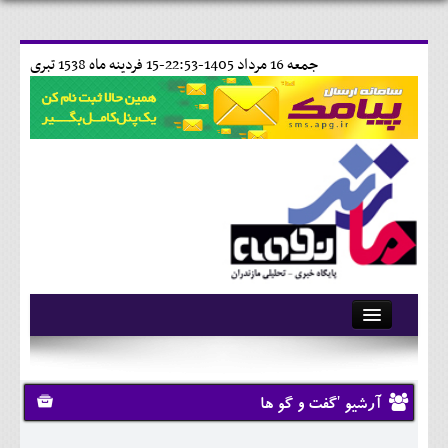
جمعه 16 مرداد 1405-22:53-
15 فردينه ماه 1538 تبری
آرشیو
تماس با ما
آرشیو 'گفت و گو ها
وبلاگ