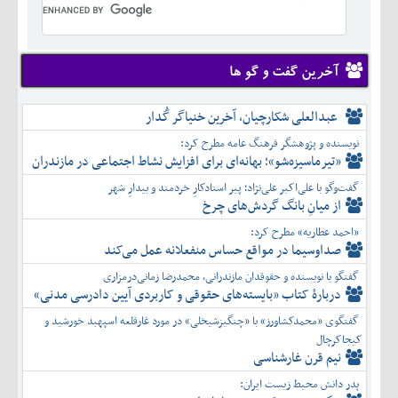
تير
شهريور
آبان
دی
اسفند
خرداد
مرداد
مهر
آذر
بهمن
تير
شهريور
آبان
دی
اسفند
مرداد
مهر
آذر
بهمن
شهريور
آخرین گفت و گو ها
آبان
دی
اسفند
مهر
آذر
بهمن
آبان
عبدالعلی شکارچیان، آخرین خنیاگر گُدار
دی
اسفند
آذر
بهمن
نویسنده و پژوهشگر فرهنگ عامه مطرح کرد:
دی
اسفند
«تیرماسیزه‌شو»؛ بهانه‌ای برای افزایش نشاط اجتماعی در مازندران
بهمن
گفت‌وگو با علی‌اکبر علی‌نژاد؛ پیر استادکارِ خردمند و بیدارِ شهر
اسفند
از میانِ بانگ گردش‌های چرخ
«احمد عطاریه» مطرح کرد:
صداوسیما در مواقع حساس منفعلانه عمل می‌کند
گفتگو با نویسنده و حقوقدان مازندرانی، محمدرضا زمانی‌درمزاری
دربارۀ کتاب ”بایسته‌های حقوقی و کاربردی آیین دادرسی مدنی»
گفتگوی «محمدکشاورز» با «چنگیزشیخلی» در مورد غارقلعه اسپهبد خورشید و
کیجاکرچال
نیم قرن غارشناسی
پدر دانش محیط زیست ایران: