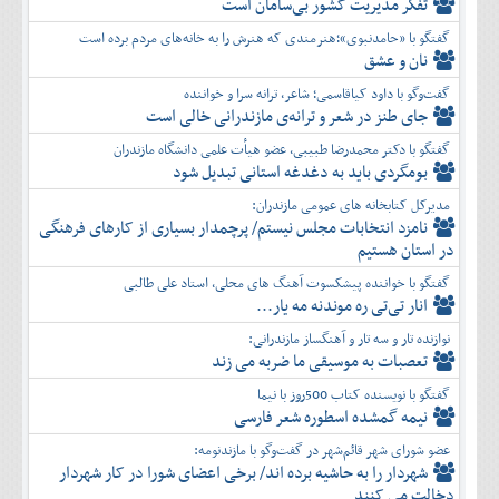
تفكر مديريت کشور بی‌سامان است
گفتگو با «حامدنبوی»؛هنرمندی که هنرش را به خانه‌های مردم برده است
نان و عشق
گفت‌وگو با داود کیاقاسمی؛ شاعر، ترانه سرا و خواننده
جای طنز در شعر و ترانه‌ی مازندرانی خالی است
گفتگو با دکتر محمدرضا طبیبی، عضو هیأت علمی دانشگاه مازندران
بومگردی باید به دغدغه استانی تبدیل شود
مدیرکل کتابخانه های عمومی مازندران:
نامزد انتخابات مجلس نیستم/ پرچمدار بسیاری از کارهای فرهنگی
در استان هستیم
گفتگو با خواننده پیشکسوت آهنگ های محلی، استاد علی طالبی
انار تی‌تی ره موندنه مه یار...
نوازنده تار و سه تار و آهنگساز مازندرانی:
تعصبات به موسیقی ما ضربه می زند
گفتگو با نویسنده کتاب 500روز با نیما
نیمه گمشده اسطوره شعر فارسی
عضو شورای شهر قائم‌شهر در گفت‌و‌گو با مازندنومه:
شهردار را به حاشیه برده اند/ برخی اعضای شورا در کار شهردار
دخالت می کنند