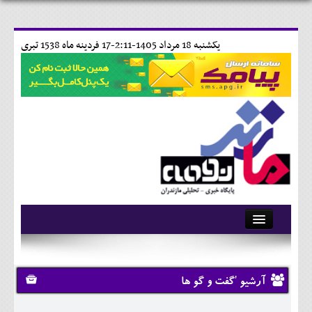
يکشنبه 18 مرداد 1405-2:11-
17 فردينه ماه 1538 تبری
آرشیو
تماس با ما
آرشیو 'گفت و گو ها
وبلاگ