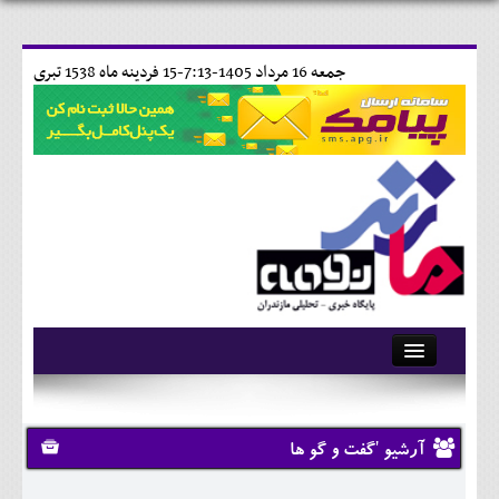
جمعه 16 مرداد 1405-7:13-
15 فردينه ماه 1538 تبری
آرشیو
تماس با ما
آرشیو 'گفت و گو ها
وبلاگ