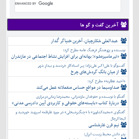
تير
شهريور
آبان
دی
اسفند
خرداد
مرداد
مهر
آذر
بهمن
تير
شهريور
آبان
دی
اسفند
مرداد
مهر
آذر
بهمن
شهريور
آخرین گفت و گو ها
آبان
دی
اسفند
مهر
آذر
بهمن
آبان
عبدالعلی شکارچیان، آخرین خنیاگر گُدار
دی
اسفند
آذر
بهمن
نویسنده و پژوهشگر فرهنگ عامه مطرح کرد:
دی
اسفند
«تیرماسیزه‌شو»؛ بهانه‌ای برای افزایش نشاط اجتماعی در مازندران
بهمن
گفت‌وگو با علی‌اکبر علی‌نژاد؛ پیر استادکارِ خردمند و بیدارِ شهر
اسفند
از میانِ بانگ گردش‌های چرخ
«احمد عطاریه» مطرح کرد:
صداوسیما در مواقع حساس منفعلانه عمل می‌کند
گفتگو با نویسنده و حقوقدان مازندرانی، محمدرضا زمانی‌درمزاری
دربارۀ کتاب ”بایسته‌های حقوقی و کاربردی آیین دادرسی مدنی»
گفتگوی «محمدکشاورز» با «چنگیزشیخلی» در مورد غارقلعه اسپهبد خورشید و
کیجاکرچال
نیم قرن غارشناسی
پدر دانش محیط زیست ایران: