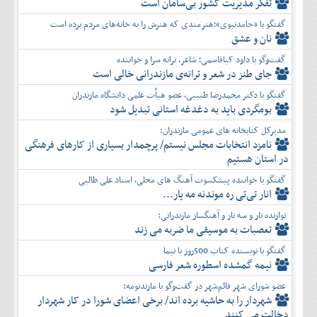
تفكر مديريت کشور بی‌سامان است
گفتگو با «حامدنبوی»؛هنرمندی که هنرش را به خانه‌های مردم برده است
نان و عشق
گفت‌وگو با داود کیاقاسمی؛ شاعر، ترانه سرا و خواننده
جای طنز در شعر و ترانه‌ی مازندرانی خالی است
گفتگو با دکتر محمدرضا طبیبی، عضو هیأت علمی دانشگاه مازندران
بومگردی باید به دغدغه استانی تبدیل شود
مدیرکل کتابخانه های عمومی مازندران:
نامزد انتخابات مجلس نیستم/ پرچمدار بسیاری از کارهای فرهنگی
در استان هستیم
گفتگو با خواننده پیشکسوت آهنگ های محلی، استاد علی طالبی
انار تی‌تی ره موندنه مه یار...
نوازنده تار و سه تار و آهنگساز مازندرانی:
تعصبات به موسیقی ما ضربه می زند
گفتگو با نویسنده کتاب 500روز با نیما
نیمه گمشده اسطوره شعر فارسی
عضو شورای شهر قائم‌شهر در گفت‌و‌گو با مازندنومه:
شهردار را به حاشیه برده اند/ برخی اعضای شورا در کار شهردار
دخالت می کنند