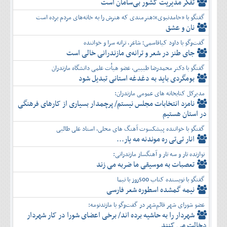
تفكر مديريت کشور بی‌سامان است
گفتگو با «حامدنبوی»؛هنرمندی که هنرش را به خانه‌های مردم برده است
نان و عشق
گفت‌وگو با داود کیاقاسمی؛ شاعر، ترانه سرا و خواننده
جای طنز در شعر و ترانه‌ی مازندرانی خالی است
گفتگو با دکتر محمدرضا طبیبی، عضو هیأت علمی دانشگاه مازندران
بومگردی باید به دغدغه استانی تبدیل شود
مدیرکل کتابخانه های عمومی مازندران:
نامزد انتخابات مجلس نیستم/ پرچمدار بسیاری از کارهای فرهنگی
در استان هستیم
گفتگو با خواننده پیشکسوت آهنگ های محلی، استاد علی طالبی
انار تی‌تی ره موندنه مه یار...
نوازنده تار و سه تار و آهنگساز مازندرانی:
تعصبات به موسیقی ما ضربه می زند
گفتگو با نویسنده کتاب 500روز با نیما
نیمه گمشده اسطوره شعر فارسی
عضو شورای شهر قائم‌شهر در گفت‌و‌گو با مازندنومه:
شهردار را به حاشیه برده اند/ برخی اعضای شورا در کار شهردار
دخالت می کنند