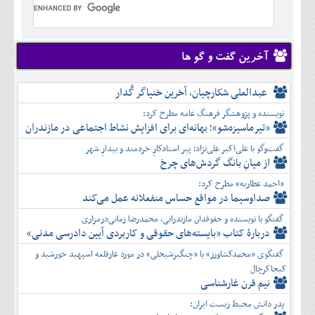
تير
شهريور
آبان
دی
اسفند
خرداد
مرداد
مهر
آذر
بهمن
تير
شهريور
آبان
دی
اسفند
مرداد
مهر
آذر
بهمن
شهريور
آخرین گفت و گو ها
آبان
دی
اسفند
مهر
آذر
بهمن
آبان
عبدالعلی شکارچیان، آخرین خنیاگر گُدار
دی
اسفند
آذر
بهمن
نویسنده و پژوهشگر فرهنگ عامه مطرح کرد:
دی
اسفند
«تیرماسیزه‌شو»؛ بهانه‌ای برای افزایش نشاط اجتماعی در مازندران
بهمن
گفت‌وگو با علی‌اکبر علی‌نژاد؛ پیر استادکارِ خردمند و بیدارِ شهر
اسفند
از میانِ بانگ گردش‌های چرخ
«احمد عطاریه» مطرح کرد:
صداوسیما در مواقع حساس منفعلانه عمل می‌کند
گفتگو با نویسنده و حقوقدان مازندرانی، محمدرضا زمانی‌درمزاری
دربارۀ کتاب ”بایسته‌های حقوقی و کاربردی آیین دادرسی مدنی»
گفتگوی «محمدکشاورز» با «چنگیزشیخلی» در مورد غارقلعه اسپهبد خورشید و
کیجاکرچال
نیم قرن غارشناسی
پدر دانش محیط زیست ایران: