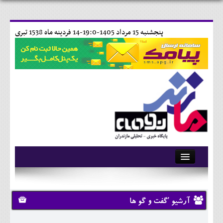
پنجشنبه 15 مرداد 1405-19:0-
14 فردينه ماه 1538 تبری
آرشیو
تماس با ما
آرشیو 'گفت و گو ها
وبلاگ