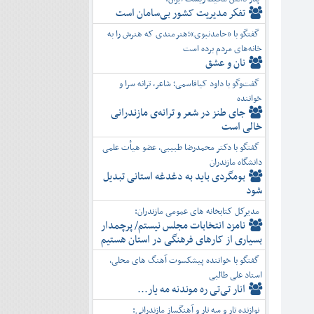
تفكر مديريت کشور بی‌سامان است
گفتگو با «حامدنبوی»؛هنرمندی که هنرش را به
خانه‌های مردم برده است
نان و عشق
گفت‌وگو با داود کیاقاسمی؛ شاعر، ترانه سرا و
خواننده
جای طنز در شعر و ترانه‌ی مازندرانی
خالی است
گفتگو با دکتر محمدرضا طبیبی، عضو هیأت علمی
دانشگاه مازندران
بومگردی باید به دغدغه استانی تبدیل
شود
مدیرکل کتابخانه های عمومی مازندران:
نامزد انتخابات مجلس نیستم/ پرچمدار
بسیاری از کارهای فرهنگی در استان هستیم
گفتگو با خواننده پیشکسوت آهنگ های محلی،
استاد علی طالبی
انار تی‌تی ره موندنه مه یار...
نوازنده تار و سه تار و آهنگساز مازندرانی: