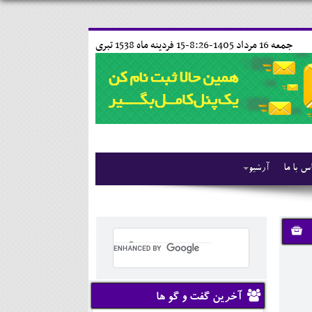
جمعه 16 مرداد 1405-8:26-
15 فردينه ماه 1538 تبری
س با ما
آرشیو
آخرین گفت و گو ها