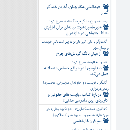
عبدالعلی شکارچیان، آخرین خنیاگر
گُدار
نویسنده و پژوهشگر فرهنگ عامه مطرح کرد:
«تیرماسیزه‌شو»؛ بهانه‌ای برای افزایش
نشاط اجتماعی در مازندران
گفت‌وگو با علی‌اکبر علی‌نژاد؛ پیر استادکارِ خردمند
و بیدارِ شهر
از میانِ بانگ گردش‌های چرخ
«احمد عطاریه» مطرح کرد:
صداوسیما در مواقع حساس منفعلانه
عمل می‌کند
گفتگو با نویسنده و حقوقدان مازندرانی، محمدرضا
زمانی‌درمزاری
دربارۀ کتاب ”بایسته‌های حقوقی و
کاربردی آیین دادرسی مدنی»
گفتگوی «محمدکشاورز» با «چنگیزشیخلی» در
مورد غارقلعه اسپهبد خورشید و کیجاکرچال
نیم قرن غارشناسی
پدر دانش محیط زیست ایران: