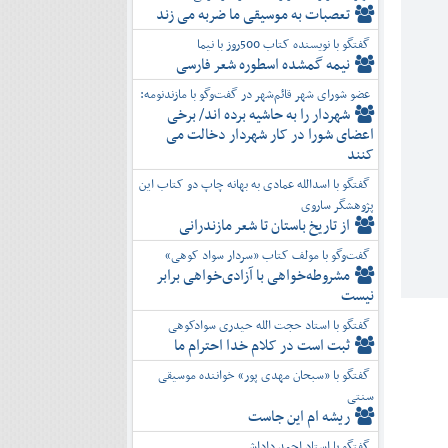
تعصبات به موسیقی ما ضربه می زند
گفتگو با نویسنده کتاب 500روز با نیما
نیمه گمشده اسطوره شعر فارسی
عضو شورای شهر قائم‌شهر در گفت‌و‌گو با مازندنومه:
شهردار را به حاشیه برده اند/ برخی
اعضای شورا در کار شهردار دخالت می
کنند
گفتگو با اسدالله عمادی به بهانه چاپ دو کتاب این
پژوهشگر ساروی
از تاریخ باستان تا شعر مازندرانی
گفت‌وگو با مولف کتاب «سردار سواد کوهی»
مشروطه‌خواهی با آزادی‌خواهی برابر
نیست
گفتگو با استاد حجت الله حیدری سوادکوهی
ثبت است در کلام خدا احترام ما
گفتگو با «سبحان مهدی پور» خواننده موسیقی
سنتی
ریشه ام این جاست
گفتگو با استاد احمد داداشی