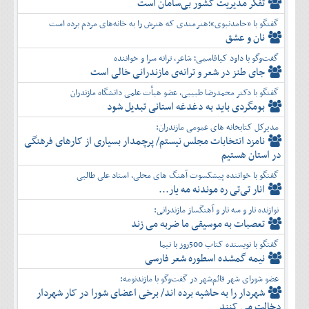
تفكر مديريت کشور بی‌سامان است
گفتگو با «حامدنبوی»؛هنرمندی که هنرش را به خانه‌های مردم برده است
نان و عشق
گفت‌وگو با داود کیاقاسمی؛ شاعر، ترانه سرا و خواننده
جای طنز در شعر و ترانه‌ی مازندرانی خالی است
گفتگو با دکتر محمدرضا طبیبی، عضو هیأت علمی دانشگاه مازندران
بومگردی باید به دغدغه استانی تبدیل شود
مدیرکل کتابخانه های عمومی مازندران:
نامزد انتخابات مجلس نیستم/ پرچمدار بسیاری از کارهای فرهنگی
در استان هستیم
گفتگو با خواننده پیشکسوت آهنگ های محلی، استاد علی طالبی
انار تی‌تی ره موندنه مه یار...
نوازنده تار و سه تار و آهنگساز مازندرانی:
تعصبات به موسیقی ما ضربه می زند
گفتگو با نویسنده کتاب 500روز با نیما
نیمه گمشده اسطوره شعر فارسی
عضو شورای شهر قائم‌شهر در گفت‌و‌گو با مازندنومه:
شهردار را به حاشیه برده اند/ برخی اعضای شورا در کار شهردار
دخالت می کنند