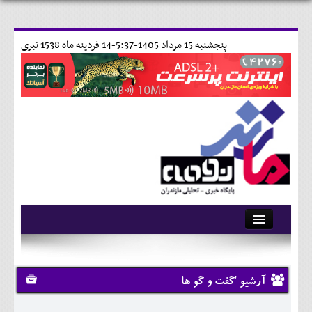
پنجشنبه 15 مرداد 1405-5:37-
14 فردينه ماه 1538 تبری
آرشیو
تماس با ما
آرشیو 'گفت و گو ها
وبلاگ