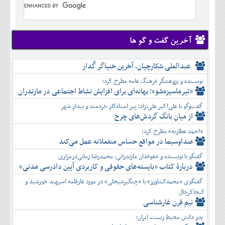
تير
شهريور
آبان
دی
اسفند
خرداد
مرداد
مهر
آذر
بهمن
تير
شهريور
آبان
دی
اسفند
مرداد
مهر
آذر
بهمن
شهريور
آخرین گفت و گو ها
آبان
دی
اسفند
مهر
آذر
بهمن
آبان
عبدالعلی شکارچیان، آخرین خنیاگر گُدار
دی
اسفند
آذر
بهمن
نویسنده و پژوهشگر فرهنگ عامه مطرح کرد:
دی
اسفند
«تیرماسیزه‌شو»؛ بهانه‌ای برای افزایش نشاط اجتماعی در مازندران
بهمن
گفت‌وگو با علی‌اکبر علی‌نژاد؛ پیر استادکارِ خردمند و بیدارِ شهر
اسفند
از میانِ بانگ گردش‌های چرخ
«احمد عطاریه» مطرح کرد:
صداوسیما در مواقع حساس منفعلانه عمل می‌کند
گفتگو با نویسنده و حقوقدان مازندرانی، محمدرضا زمانی‌درمزاری
دربارۀ کتاب ”بایسته‌های حقوقی و کاربردی آیین دادرسی مدنی»
گفتگوی «محمدکشاورز» با «چنگیزشیخلی» در مورد غارقلعه اسپهبد خورشید و
کیجاکرچال
نیم قرن غارشناسی
پدر دانش محیط زیست ایران: