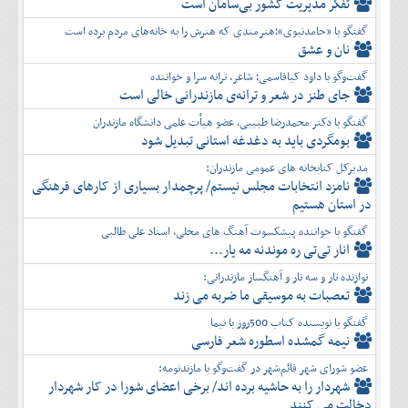
تفكر مديريت کشور بی‌سامان است
گفتگو با «حامدنبوی»؛هنرمندی که هنرش را به خانه‌های مردم برده است
نان و عشق
گفت‌وگو با داود کیاقاسمی؛ شاعر، ترانه سرا و خواننده
جای طنز در شعر و ترانه‌ی مازندرانی خالی است
گفتگو با دکتر محمدرضا طبیبی، عضو هیأت علمی دانشگاه مازندران
بومگردی باید به دغدغه استانی تبدیل شود
مدیرکل کتابخانه های عمومی مازندران:
نامزد انتخابات مجلس نیستم/ پرچمدار بسیاری از کارهای فرهنگی
در استان هستیم
گفتگو با خواننده پیشکسوت آهنگ های محلی، استاد علی طالبی
انار تی‌تی ره موندنه مه یار...
نوازنده تار و سه تار و آهنگساز مازندرانی:
تعصبات به موسیقی ما ضربه می زند
گفتگو با نویسنده کتاب 500روز با نیما
نیمه گمشده اسطوره شعر فارسی
عضو شورای شهر قائم‌شهر در گفت‌و‌گو با مازندنومه:
شهردار را به حاشیه برده اند/ برخی اعضای شورا در کار شهردار
دخالت می کنند