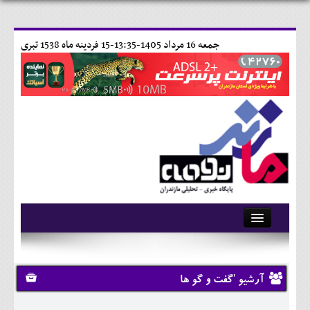
جمعه 16 مرداد 1405-13:35-
15 فردينه ماه 1538 تبری
آرشیو
تماس با ما
آرشیو 'گفت و گو ها
وبلاگ