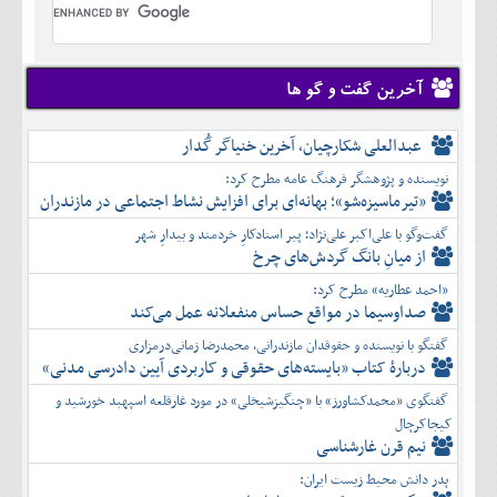
تير
شهريور
آبان
دی
اسفند
خرداد
مرداد
مهر
آذر
بهمن
تير
شهريور
آبان
دی
اسفند
مرداد
مهر
آذر
بهمن
شهريور
آخرین گفت و گو ها
آبان
دی
اسفند
مهر
آذر
بهمن
آبان
عبدالعلی شکارچیان، آخرین خنیاگر گُدار
دی
اسفند
آذر
بهمن
نویسنده و پژوهشگر فرهنگ عامه مطرح کرد:
دی
اسفند
«تیرماسیزه‌شو»؛ بهانه‌ای برای افزایش نشاط اجتماعی در مازندران
بهمن
گفت‌وگو با علی‌اکبر علی‌نژاد؛ پیر استادکارِ خردمند و بیدارِ شهر
اسفند
از میانِ بانگ گردش‌های چرخ
«احمد عطاریه» مطرح کرد:
صداوسیما در مواقع حساس منفعلانه عمل می‌کند
گفتگو با نویسنده و حقوقدان مازندرانی، محمدرضا زمانی‌درمزاری
دربارۀ کتاب ”بایسته‌های حقوقی و کاربردی آیین دادرسی مدنی»
گفتگوی «محمدکشاورز» با «چنگیزشیخلی» در مورد غارقلعه اسپهبد خورشید و
کیجاکرچال
نیم قرن غارشناسی
پدر دانش محیط زیست ایران: