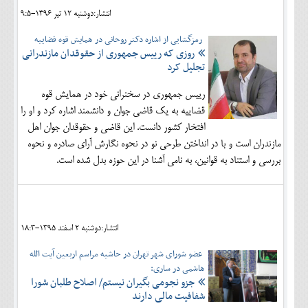
انتشار:دوشنبه 12 تير 1396-9:5
رمزگشایی از اشاره دکتر روحانی در همایش قوه قضاییه
روزی که رییس جمهوری از حقوقدان مازندرانی
تجلیل کرد
رییس جمهوری در سخنرانی خود در همایش قوه
قضاییه به یک قاضی جوان و دانشمند اشاره کرد و او را
افتخار کشور دانست. این قاضی و حقوقدان جوان اهل
مازندران است و با در انداختن طرحی نو در نحوه نگارش آرای صادره و نحوه
بررسی و استناد به قوانین، به نامی آشنا در این حوزه بدل شده است.
انتشار:دوشنبه 2 اسفند 1395-18:3
عضو شورای شهر تهران در حاشیه مراسم اربعین آیت الله
هاشمی در ساری:
جزو نجومی بگیران نیستم/ اصلاح طلبان شورا
شفافیت مالی دارند