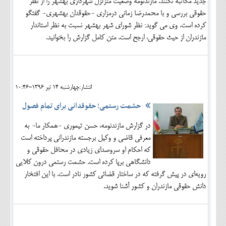
جدید مکاتبه نکنند. مازندنومه وضعیت متزلزل شهرداری بهشهر را از نظر
حقوقی بررسی و با محمدرضا زمانی درمزاری -حقوقدان بهشهری- گفتگو
کرده است. وی می گوید: نظر شورای شهر بهشهر نسبت به نظر استاندار
مازندران از حیث حقوقی، ارجح است. متن کامل گزارش را بخوانید.
انتشار:چهارشنبه 14 تير 1396-10:46
حشمت رستمی؛ حقوقدانی برای تمام فصول
در گزارش مازندنومه، حسن تیموری -همکار ما- به
معرفی قاضی و وکیل برجسته مازندرانی پرداخته است
که احکام او سروصدای زیادی در محافل حقوقی و
دانشگاهی برپا کرده است. حشمت رستمی درون کلایی
رویه‌ای در پیش گرفته که در ساختار قضائی کشور نادر است. با این افتخار
دانش حقوقی مازندران و کشور آشنا شوید.