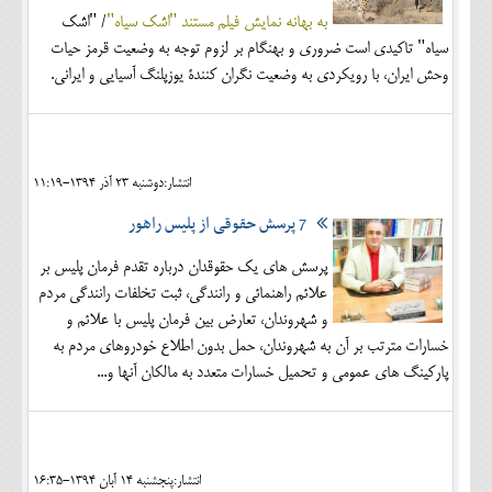
به بهانه نمایش فیلم مستند "اشک سیاه"
/ "اشک
سیاه" تاکیدی است ضروری و بهنگام بر لزوم توجه به وضعیت قرمز حیات
وحش ایران، با رویکردی به وضعیت نگران کنندۀ یوزپلنگ آسیایی و ایرانی.
انتشار:دوشنبه 23 آذر 1394-11:19
7 پرسش حقوقی از پلیس راهور
پرسش های یک حقوقدان درباره تقدم فرمان پلیس بر
علائم راهنمائی و رانندگی، ثبت تخلفات رانندگی مردم
و شهروندان، تعارض بین فرمان پلیس با علائم و
خسارات مترتب بر آن به شهروندان، حمل بدون اطلاع خودروهای مردم به
پارکینگ های عمومی و تحمیل خسارات متعدد به مالکان آنها و...
انتشار:پنجشنبه 14 آبان 1394-16:35