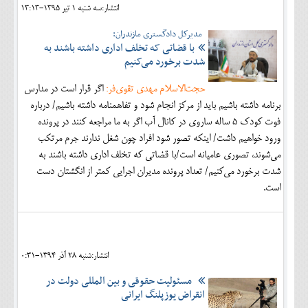
انتشار:سه شنبه 1 تير 1395-13:13
مدیرکل دادگستری مازندران:
با قضاتی که تخلف اداری داشته باشند به
شدت برخورد می‌کنیم
حجت‌الاسلام مهدی تقوی‌فر:
اگر قرار است در مدارس
برنامه داشته باشیم باید از مرکز انجام شود و تفاهمنامه داشته باشیم/ درباره
فوت کودک 5 ساله ساروی در کانال آب اگر به ما مراجعه کنند در پرونده
ورود خواهیم داشت/ اینکه تصور شود افراد چون شغل ندارند جرم مرتکب
می‌شوند، تصوری عامیانه است/با قضاتی که تخلف اداری داشته باشند به
شدت برخورد می‌کنیم/ تعداد پرونده مدیران اجرایی کمتر از انگشتان دست
است.
انتشار:شنبه 28 آذر 1394-0:31
مسئولیت حقوقی و بین المللی دولت در
انقراض یوزپلنگ ایرانی