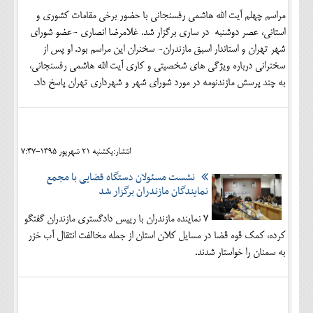
مراسم چهلم آیت الله هاشمی رفسنجانی با حضور برخی مقامات کشوری و
استانی، عصر دوشنبه در ساری برگزار شد. غلامرضا انصاری -عضو شورای
شهر تهران و استاندار اسبق مازندران- سخنران این مراسم بود. او پس از
سخنرانی درباره ویژگی های شخصیتی و کاری آیت الله هاشمی رفسنجانی،
به چند پرسش مازندنومه در مورد شورای شهر و شهرداری تهران پاسخ داد.
انتشار:يکشنبه 21 شهريور 1395-7:47
نشست مسئولان دستگاه قضایی با مجمع
نمایندگان مازندران برگزار شد
7 نماینده مازندران با رییس دادگستری مازندران گفتگو
کرده، کمک قوه قضا در مسایل کلان استان از جمله مخالفت انتقال آب خزر
به سمنان را خواستار شدند.