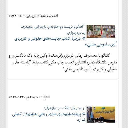
اجتماعی
انتشار:سه شنبه 22 فروردين 1402-21:29
مهرورزان
گفتگو با نویسنده و حقوقدان مازندرانی، محمدرضا
کلینیک
زمانی‌درمزاری
دربارۀ کتاب ”بایسته‌های حقوقی و کاربردی
حقوقی
آیین دادرسی مدنی»
محیط زیست و گردشگری
گفتگو با محمدرضا زمانی درمزاری(فرهنگ)، وکیل پایه یک دادگستری و
مدرس دانشگاه درباره انتشار و تجدید چاپ مکرر کتاب جدید ”بایسته های
فرهنگی و هنری
حقوقی و کاربردی آیین دادرسی مدنی”
اقتصادی
سیاسی
خانه
انتشار:سه شنبه 3 تير 1399-22:43
رییس کل دادگستری مازندران:
پرونده شهرداری ساری ربطی به شهردار کنونی
ندارد