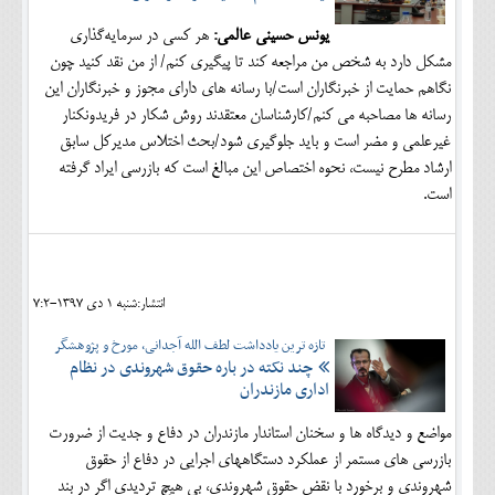
یونس حسینی عالمی:
هر کسی در سرمایه‌گذاری
مشکل دارد به شخص من مراجعه کند تا پیگیری کنم/ از من نقد کنید چون
نگاهم حمایت از خبرنگاران است/با رسانه های دارای مجوز و خبرنگاران این
رسانه ها مصاحبه می کنم/کارشناسان معتقدند روش شکار در فریدونکنار
غیرعلمی و مضر است و باید جلوگیری شود/بحث اختلاس مدیرکل سابق
ارشاد مطرح نیست، نحوه اختصاص این مبالغ است که بازرسی ایراد گرفته
است.
انتشار:شنبه 1 دی 1397-7:2
تازه ترین یادداشت لطف الله آجدانی، مورخ و پژوهشگر
چند نکته در باره حقوق شهروندی در نظام
اداری مازندران
مواضع و دیدگاه ها و سخنان استاندار مازندران در دفاع و جدیت از ضرورت
بازرسی های مستمر از عملکرد دستگاههای اجرایی در دفاع از حقوق
شهروندی و برخورد با نقض حقوق شهروندی، بی هیچ تردیدی اگر در بند