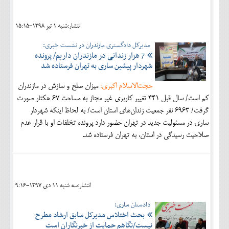
انتشار:شنبه 1 تير 1398-15:15
مدیرکل دادگستری مازندران در نشست خبری:
7 هزار زندانی در مازندران داریم/ پرونده
شهردار پیشین ساری به تهران فرستاده شد
حجت‌الاسلام اکبری:
میزان صلح و سازش در مازندران
کم است/ سال قبل ۴۴۱ تغییر کاربری غیر مجاز به مساحت ۶۷ هکتار صورت
گرفت/ ۶۹۶۳ نفر جمعیت زندان‌های استان است/ به لحاظ اینکه شهردار
ساری در مسئولیت جدید در تهران حضور دارد پرونده تخلفات او با قرار عدم
صلاحیت رسیدگی در استان، به تهران فرستاده شد.
انتشار:سه شنبه 11 دی 1397-9:16
دادستان ساری:
بحث اختلاس مدیرکل سابق ارشاد مطرح
نیست/نگاهم حمایت از خبرنگاران است