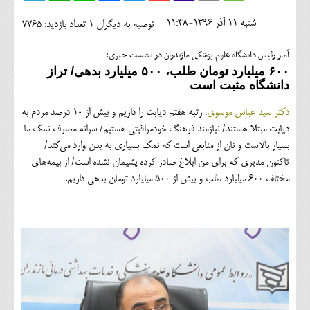
اجتماعی
شنبه 11 آذر 1396-11:48
توصیه به دیگران 1
تعداد بازدید: 7765
مهرورزان
آمار رئیس دانشگاه علوم پزشکی مازندران در نشست خبری:
کلینیک
۶۰۰ میلیارد تومان طلب، ۵۰۰ میلیارد بدهی/ تراز
دانشگاه مثبت است
حقوقی
دکتر سید عباس موسوی:
رتبه هفتم دیابت را داریم و بیش از ۱۰ درصد مردم به
محیط زیست و گردشگری
دیابت مبتلا هستند/ نیازمند فرهنگ خودمراقبتی هستیم/ سرانه مصرف نمک ما
بسیار بالاست و نان از منابعی است که نمک بسیاری به بدن وارد می‌کند/
فرهنگی و هنری
تاکنون مدیری که برای من ابلاغ صادر کرده پشیمان نشده است/ از بیمه‌های
مختلف ۶۰۰ میلیارد طلب و بیش از ۵۰۰ میلیارد تومان بدهی داریم.
اقتصادی
سیاسی
خانه