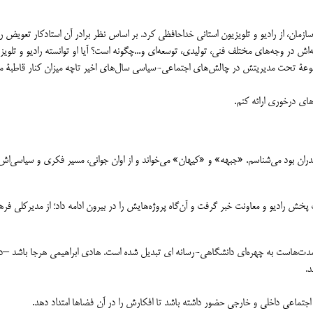
ان، از رادیو و تلویزیون استانی خداحافظی کرد. بر اساس نظر برادر آن استادکار تعویض ر
‌اش در وجه‌های مختلف فنی، تولیدی، توسعه‌ای و...چگونه است؟ آیا او توانسته رادیو و تلویزی
مجموعۀ تحت مدیریتش در چالش‌های اجتماعی-سیاسی سال‌های اخیر تاچه میزان کنار قاطبۀ م
ای درخوری ارائه کنم.
ندران بود می‌شناسم. «جبهه» و «کیهان» می‌خواند و از اوان جوانی، مسیر فکری و سیاسی‌اش 
 پخش رادیو و معاونت خبر گرفت و آن‌گاه پروژه‌هایش را در بیرون ادامه داد؛ از مدیرکلی فر
 مدت‌هاست به چهره‌ای دانشگاهی-رسانه ای تبدیل شده است. هادی ابراهیمی هرجا باشد –د
.
جتماعی داخلی و خارجی حضور داشته باشد تا افکارش را در آن فضاها امتداد دهد.