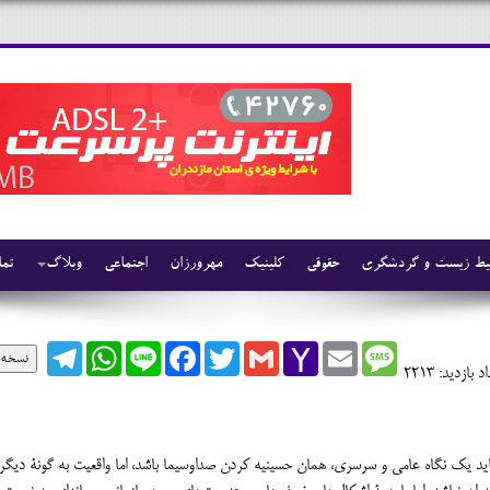
ط زیست و گردشگری
حقوقی
کلینیک
مهرورزان
اجتماعی
وبلاگ
تما
Telegram
WhatsApp
Line
Facebook
Twitter
Gmail
Yahoo
Email
Message
نسخه 
Mail
د بازدید: 2213
ید یک نگاه عامی و سرسری، همان حسینیه کردن صداوسیما باشد، اما واقعیت به گونۀ دیگ