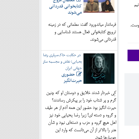
معلمانِ مروج
انیم
کتابخوانی قدردانی
می‌شوند
فرماندار میاندورود گفت: معلمانی که در زمینه
اوست.
ترویج کتابخوانی فعال هستند شناسایی و
قدردانی می‌شوند.
در حکایت خاک‌سپاری رضا
یحیایی؛ نقاش و مجسمه ساز
جهانی ایران
حضوری
حیرت‌انگیز
کِی خبردار شدند خلایق و دوستان او که چنین
گرم و پر شتاب خود را بر پیکرش رساندند؟
حیرت انگیز بود حضور این همه آدم از هر طیف
و گروه و دسته ای! زیرا رضا یحیایی خود نیز
اهل هیچ گروه و حزب و دسته‌ای نبود و شأن
هنر را بالاتر از آن می‌دانست که وارد این
جویبارها شود.