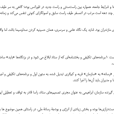
ا و شرایط جامعه، همواره بین راست‌سنتی و راست جدید در تلورانس بوده؛ گاهی به سر طیف 
می چند دهه است مرتب در اتمسفر طیف راست سابق و اصولگرای کنونی تنفس می‌کند و زمانه 
مازندران بود. شاید یک نگاه عامی و سرسری، همان حسینیه کردن صداوسیما باشد. اما واق
درست یا نادرست برنامه‌سازی در صداوسیما بر دو ستون استوار است: 1.برنامه‌های تکلیفی و بخشنامه‌ای که از ستاد ابلاغ می شود و در بزنگاه‌ها «باید
از «رسانه» به «سازمان» فربه و کم‌اثری تبدیل شده، به ستون اول و برنامه‌های تکلیفی و اج
دیران باید آن‌ها را اجرا کنند.
یرنده سازمان، ابراهیمی به عنوان مجری تصمیم‌های ستاد، راسا قادر به توقف و تعطیلی ای
و دست‌درازی‌ها بوده و بخش زیادی از انرژی و بودجۀ رسانۀ ملی، در راستای همین موضوع ها ب