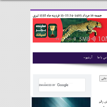
جمعه 16 مرداد 1405-22:24-
15 فردينه ماه 1538 تبری
س با ما
آرشیو
چاپی
ری رقم