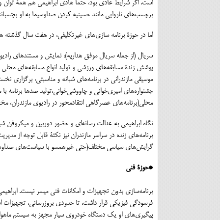
است. اگر شرایط عادی بود، حتما هادی ابراهیمی هم همۀ توان و 
برچسب‌های ناروایی مانند حسینیه کردن صداوسیما به او بچسبانند
اما در حوزۀ برنامه سازی‌های غیرتکلیفی، در هفت سال گذشته هزا
سریال (از جمله سریال موفق هدارپه)، نمایش و مستندهای رادیوی
پوشش زندۀ مسابقه‌های ورزشی و تولید انواع مسابقه‌های محلی د
موسیقی مازندرانی در برنامه‌های شبانه و مناسبتی، برگزاری نخست
جشنواره‌های امیری‌خوانی و چاووشی‌خوانی،تولید صدها برنامه‌ با م
محلی(برنامه‌های عصرگاهی انتقادمحور در رادیوی مازندران، مخ
نگاه ابراهیمی به عدالت رسانه‌ای و حضور دوربین و میکروفن 
برنامه‌های زنده در سراسر مازندران نیز نکتۀ قابل توجه از مدیری
گرایش‌های سیاسی مختلف(حتی غیرهمسو با سیاست‌های صداوسی
*حوزۀ فنی
برنامه‌سازی بدون تجهیزات و امکانات فنی میسر نیست. ابراهیمی
فرسودگی فیزیکی قرار داشت، تا حدودی بروزرسانی، تجهیزات است
پیگیری‌های او یک دستگاه خودروی سیار مجهز به سیستم ماهواره