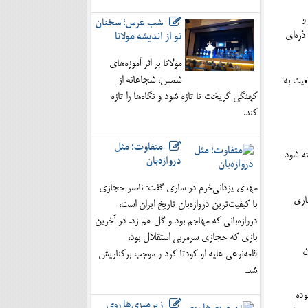
و
شب عرس؛ سخنان
نو از اندیشه مولانا
ذره‌ای
مولانا بر اثر آموزه‌های
شمس، شجاعانه از
عیت به
کهنگی گریخت تا تازه شود و نگاه‌ها را تازه
کند.
متفاوت؛ مثل
» ساخته شود
دروازه‌بان
مهدی یزدانی‌خرم در ساری گفت: ناصر حجازی
باری
با کیفیت‌ترین دروازه‌بان تاریخ ایران است،
دروازه‌بانی که مهاجم بود و گل هم زد. در آخرین
بازی که حجازی سرمربی استقلال بود،
ن
قلعه‌نوعی علیه او کودتا کرد و موجب برکناریش
شد.
وده
زیرمیزی‌ها روی