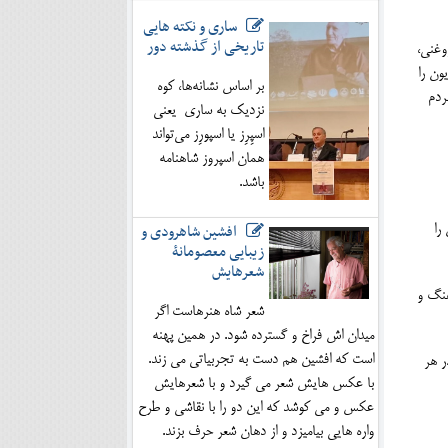
ساری و نکته هایی
تاریخی از گذشته دور
وغنی،
ون را
بر اساس نشانه‌ها، کوه
ردم
نزدیک به ساری یعنی
اسپِرِز یا اسپورِز می‌تواند
همان اسپروز شاهنامه
باشد.
افشین شاهرودی و
را
زیبایی معصومانۀ
شعرهایش
هنگ و
شعر شاه هنرهاست اگر
میدان اش فراخ و گسترده شود. در همین پهنه
است که افشین هم دست به تجربیاتی می زند.
ر هر
با عکس هایش شعر می گیرد و با شعرهایش
عکس و می کوشد که این دو را با نقاشی و طرح
واره هایی بیامیزد و از دهان شعر حرف بزند.