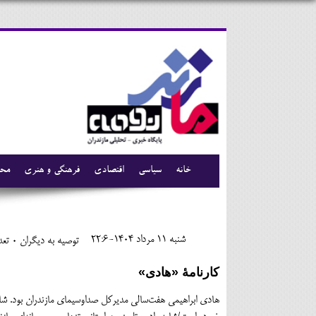
خانه
سیاسی
اقتصادی
فرهنگی و هنری
محی
شنبه 11 مرداد 1404-22:6
توصیه به دیگران 0
تعدا
کارنامۀ «هادی»
هادی ابراهیمی هفت‌سالی مدیرکل صداوسیمای مازندران بود. شا