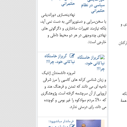
حکمرانی
نهادینه‌سازی دوراندیشی
با سخن‌سرایی و دستورپراکنی به دست نمی آید،
دی و
بلکه نیازمند تغییرات ساختاری و دگرگونی های
نهادی چندوجهی در هر دو محیط داخلی و
خارجی است؛.
رکنان
گریزاز خاستگاه
نیاکانی خود، چرا؟!
امروزه دانشمندان ژنتیک
و زبان شناسی کرانه های کاسپی را مرز شرقی
ناحیه ای می دانند که تمدن و فرهنگ هند و
اروپایی از آن سرچشمه گرفته است. پژوهشگری
تکه
که 90% مردم سوادکوه را غیر بومی و کوچنده
 همۀ
می داند، رای درستی ندارد.
فرماندار میاندورود: