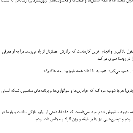
دران نباشد، اما با همۀ اشکال‌ها و ضعف‌ها و محدویت‌های برون‌سازمانی، رسانه‌ای به نسبت م
 بادگیری و انجام آخرین کارهاست که برادرش عصازنان از راه می‌رسد. مرا به او معرفی
ا در روستا سپری می‌کند.
 ندهم، می‌گوید: «تومبه اتا انتقاد شمه تلویزیون جه هاکنم؟»
! هرجا شومبه مره گنه که عزاداری‌ها و سوگواری‌ها و برنامه‌های مناسبتی، شبکه استانی 
، متوجه منظورش شدم! مرد نمی‌دانست که دغدغۀ ذهنی او برایم تازگی نداشت و بارها در
ودم و توضیح‌هایی نیز بنا برسلیقه و وزن افراد و مجلس داده بودم.