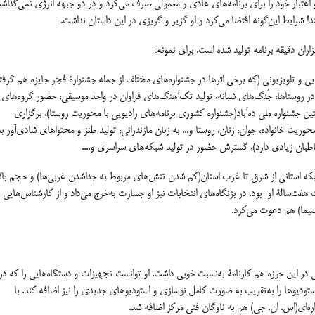
اعتبار خود را برای برنامه‌های عادی و معمولی صرف می‌کرد و در دو جبهه انرژی نمی‌گذاش
! شرایط این‌گونه اقتضا می‌کرد و او گزیر و گریزی در این داستان نداشت.
ران دقیقه برنامه تولید شده است. برای نمونه:
ی و تلویزیونی (که برخی اثرها در جشنواره‌های مختلف از جمله جشنوارۀ فجر جایزه هم گرفتن
ر روستاها، جُنگ‌های شبانه، تولید تک‌آهنگ‌های فراوان در واحد موسیقی، حضور گروه‌های
ین جشنواره ملی ده‌آباد(جشنواره کشوری برنامه‌های رادیویی با محوریت روستا)، برگزاری
حوریت خانواده، جوان، زنان، روستا و... به زبان مازندرانی، تولید طنز و محتواهای شادی‌آور به
اطبان زیادی دارد)، گسترش حضور در تولید شبکه‌های سراسری و....
شبکه استانی از شرق تا غرب استان(کم شدن تنش‌های مربوط به جداشدن غربی‌ها) و حجم با
ت هفت‌سالۀ او بود. در بزنگاه‌های انتخابات نیز او جسارت به‌خرج می‌داد و از کارشناس‌هایی ب
ما) هم دعوت می‌کرد.
 در این حوزه هم کارنامۀ به‌نسبت خوبی داشت. او توانست تجهیزات و دستگاه‌هایی را که در 
ودیوها را به‌تقریب به صورت کامل نوسازی و استودیوهای جدیدی را نیز اضافه کند. با
‌ای(اس. ان. جی) هم به ناوگان فنی مرکز اضافه شد.