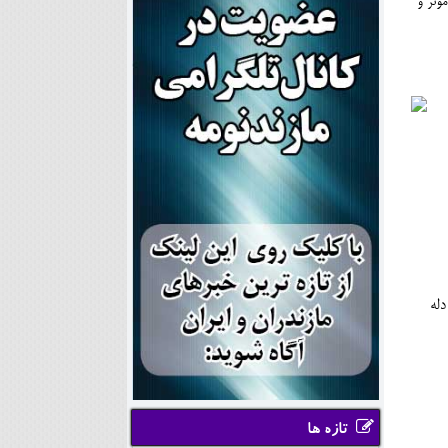
وثر و
دله
تازه ها