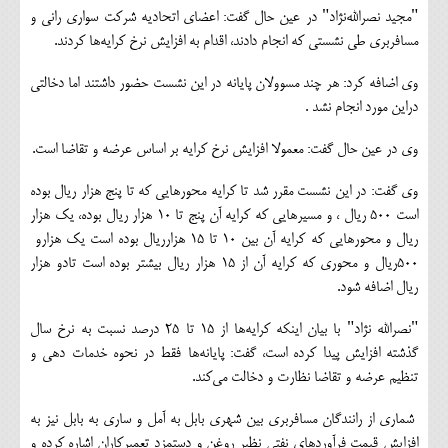
"مجيد نصرالله‌نژاد" در عين حال گفت: اعضاي اتحاديه شركت سواري راني و
مسافربري طي نشستي كه انجام دادند، اقدام به افزايش نرخ كرايه‌ها كردند.
وي اضافه كرد: هر چند مسوولان پايانه در اين نشست حضور داشتند اما دخالتي
دراين مورد انجام نشد .
وي در عين حال گفت: معمولا افزايش نرخ كرايه بر اساس عرضه و تقاضا است.
وي گفت: در اين نشست مقرر شد تا كرايه محورهايي كه تا پنج هزار ريال بوده
است ‪ ۵۰۰‬ريال ، و مسيرهايي كه كرايه آن پنج تا ‪ ۱۰‬هزار ريال بوده، يك هزار
۵۰۰‬ريال و محوري كه كرايه آن از ‪ ۱۵‬هزار ريال بيشتر بوده است تادو هزار
ريال اضافه شود.
"نصرالله نژاد" با بيان اينكه كرايه‌ها از ‪ ۱۵‬تا ‪ ۲۵‬درصد نسبت به نرخ سال
گذشته افزايش پيدا كرده است، گفت: پايانه‌ها فقط در نحوه خدمات دهي و
تنظيم عرضه و تقاضا نظارت و دخالت مي‌كند.
شماري از رانندگان مسافربري بين شهري بابل به آمل و ساري به بابل نيز به
افزايش قيمت فرآوردهاي نفتي نظير روغن و دستمزد تعميركاران اشاره كرده و