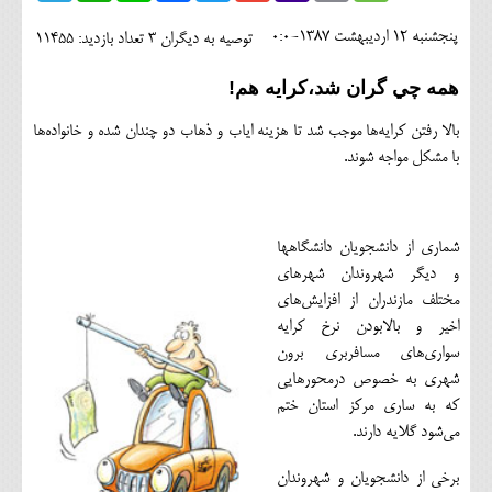
اجتماعی
پنجشنبه 12 ارديبهشت 1387-0:0
توصیه به دیگران 3
تعداد بازدید: 11455
مهرورزان
همه چي گران شد،کرايه هم!
کلینیک
بالا رفتن كرايه‌ها موجب شد تا هزينه اياب و ذهاب دو چندان شده و خانواده‌ها
حقوقی
با مشكل مواجه شوند.
محیط زیست و گردشگری
فرهنگی و هنری
شماري از دانشجويان دانشگاهها
و ديگر شهروندان شهرهاي
اقتصادی
مختلف مازندران از افزايش‌هاي
اخير و بالابودن نرخ كرايه
سیاسی
سواري‌هاي مسافربري برون
خانه
شهري به خصوص درمحورهايي
كه به ساري مركز استان ختم
مي‌شود گلايه دارند.
برخي از دانشجويان و شهروندان