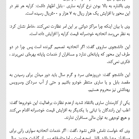
وي بااشاره به بالا بودن نرخ كرايه ساري -بابل اظهار داشت: كرايه هر نفر در
اين محور با افزايش يك هزار ريال به ‪ ۷‬هزار و ‪۵۰۰‬ريال رسيده است.
وي با بيان اينكه چرا مراكز دولتي بر اين امر نظارت نمي‌كنند ،خاطر نشان كرد:
به نظر مي‌رسد اتحاديه خودسرانه قيمت كرايه را افزايش داده است.
اين دانشجوي ساروي گفت: اگر اتحاديه تصميم گيرنده است پس چرا در دو
طرف اين محور كه پايانه‌اي ندارد و مسافران از خدمات پايانه بهره‌اي نمي‌برند ،
فكري نمي‌كند.
اين دانشجو گفت: درروزهاي سرد و گرم سال بايد دور ميدان براي رسيدن به
مقصد بابل و يا ساري منتظر خودرو باشيم و حتي از آب سردكن وسرويس
بهداشتي نيز محروم هستيم.
يكي از كارمندان ساري باانتقاد شديد ازعدم نظارت برفعاليت اين خودروها گفت:
اغلب اين رانندگان با تباني با يكديگر به افزايش قيمت خودسرانه اقدام مي‌كنند
و هيچ توجهي به توان مالي مسافران ندارند.
وي كه خواست نامش فاش نشود ،گفت : اگر خدمات اتحاديه سواري راني براي
مسافران مهيا باشد قابل توجيه است ، اما متاسفانه پس از گذشت چندين سال