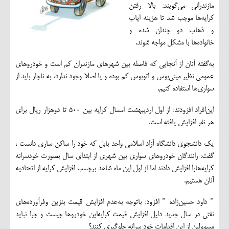
مازندراني مي‌گويند: بالا رفتن
كرايه‌ها موجب شد تا هزينه اياب
و ذهاب دو چندان شده و
خانواده‌ها با مشكل مواجه شوند.
به‌گفته آنان از آنجايي كه فاصله بين شهرهاي مازندران كم است و خودروهاي
عمومي نظير ميني‌بوس و اتوبوس كم بوده و يا اصلا وجود ندارد، به ناچار بايد از
سواري‌ها استفاده كنيم.
اين‌افراد افزودند: از اول ارديبهشت امسال كرايه بين ‪ ۵۰۰‬تا دوهزار ريال براي
هر نفر افزايش يافته است.
يك دانشجوي دانشگاه آزاد اسلامي واحد بابل كه خود را ساكن ساري دانست ،
گفت: رانندگان خودروهاي سواري بين شهري از ابتداي سال بصورت خودسرانه
كرايه‌هارا افزايش دادند اما از اول اين ماه شاهد برچسب افزايش كرايه از اتحاديه
آنان هستيم.
" داود حسين‌زاده " افزود: باتوجه به‌عدم افزايش قيمت بنزين وفرآورده‌هاي
نفتي در سال جديد دليل افزايش قيمت كرايه‌اين خودروها چيست و چرا نبايد
مسوولين از اين اقدامات خود سرانه جلوگيري كنند؟