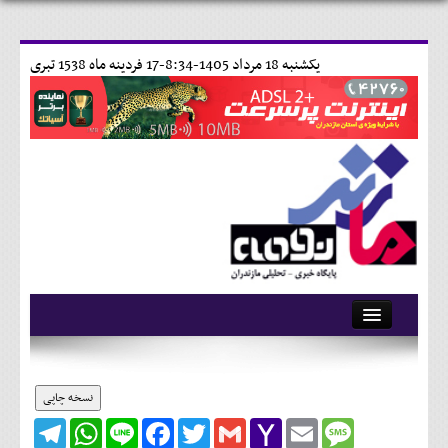
يکشنبه 18 مرداد 1405-8:34-
17 فردينه ماه 1538 تبری
آرشیو
تماس با ما
نسخه چاپی
Telegram
WhatsApp
Line
Facebook
Twitter
Gmail
Yahoo
Email
Message
وبلاگ
Mail