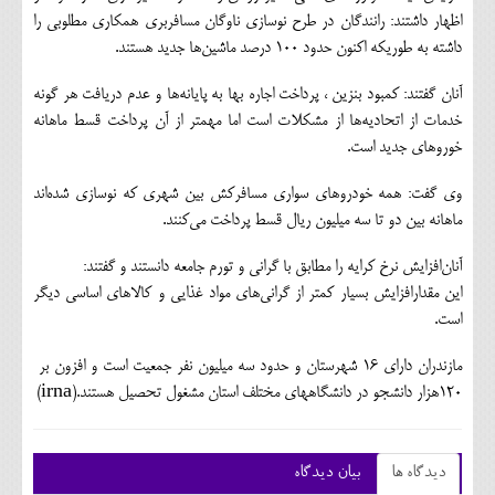
اظهار داشتند: رانندگان در طرح نوسازي ناوگان مسافربري همكاري مطلوبي را
داشته به طوريكه اكنون حدود ‪ ۱۰۰‬درصد ماشين‌ها جديد هستند.
آنان گفتند: كمبود بنزين ، پرداخت اجاره بها به پايانه‌ها و عدم دريافت هر گونه
خدمات از اتحاديه‌ها از مشكلات است اما مهمتر از آن پرداخت قسط ماهانه
خوروهاي جديد است.
وي گفت: همه خودروهاي سواري مسافركش بين شهري كه نوسازي شده‌اند
ماهانه بين دو تا سه ميليون ريال قسط پرداخت مي‌كنند.
آنان‌افزايش نرخ كرايه را مطابق با گراني و تورم جامعه دانستند و گفتند:
اين مقدارافزايش بسيار كمتر از گراني‌هاي مواد غذايي و كالاهاي اساسي ديگر
است.
۱۲۰‬هزار دانشجو در دانشگاههاي مختلف استان مشغول تحصيل هستند.(irna)
دیدگاه ها
بیان دیدگاه