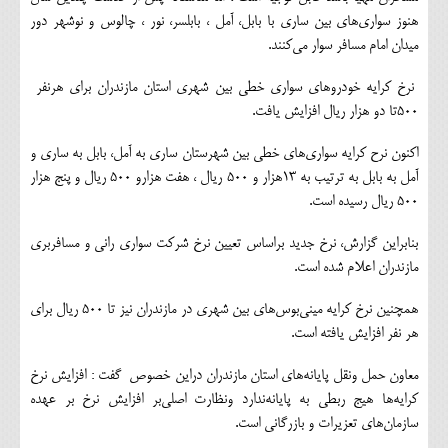
هنوز سواري‌هاي بين ساري با بابل، آمل ، بابلسر، نور ، چالوس و نوشهر دور
ميدان امام مسافر سوار مي‌كنند.
۵۰۰‬تا دو هزار ريال افزايش يافت.
اكنون نرح كرايه سواري‌هاي خطي بين شهرستان ساري به آمل، بابل به ساري و
آمل به بابل به ترتيب به ‪۱۳‬هزار و ‪ ۵۰۰‬ريال ، هفت هزارو ‪ ۵۰۰‬ريال و پنج هزار
‪ ۵۰۰‬ريال رسيده است.
بنابراين گزارش، نرخ جديد براساس تعيين نرخ شركت سواري راني و مسافربري
مازندران اعلام شده است.
همچنين نرخ كرايه ميني‌بوس‌هاي بين شهري در مازندران نيز تا ‪ ۵۰۰‬ريال براي
هر نفر افزايش يافته است.
معاون حمل ونقل پايانه‌هاي استان مازندران دراين خصوص گفت : افزايش نرخ
كرايه‌ها هيج ربطي به پايانه‌ندارد ونظارت اصلي‌بر افزايش نرخ بر عهده
سازمان‌هاي تعزيرات و بازرگاني است.