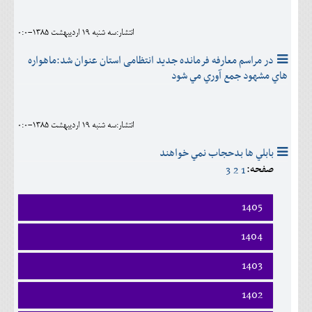
انتشار:سه شنبه 19 ارديبهشت 1385-0:0
در مراسم معارفه فرمانده جدید انتظامی استان عنوان شد:ماهواره
هاي مشهود جمع آوري مي شود
انتشار:سه شنبه 19 ارديبهشت 1385-0:0
بابلي ها بدحجاب نمي خواهند
صفحه:
3
2
1
1405
فروردين
1404
ارديبهشت
فروردين
1403
خرداد
ارديبهشت
تير
فروردين
1402
خرداد
مرداد
ارديبهشت
تير
شهريور