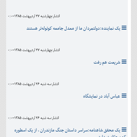
انتشار:چهارشنبه 27 ارديبهشت 1385-0:0
يک نماينده:دولتمردان ما از معدل جامعه كوتوله‌تر هستند
انتشار:چهارشنبه 27 ارديبهشت 1385-0:0
شریعت هم رفت
انتشار:سه شنبه 26 ارديبهشت 1385-0:0
عباس آباد در نمايشگاه
انتشار:سه شنبه 26 ارديبهشت 1385-0:0
يک محقق شاهنامه:سراسر داستان جنگ مازندران ، از یک اسطوره
کهن حکایت دارد