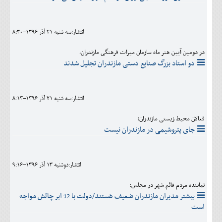
انتشار:سه شنبه 21 آذر 1396-8:30
در دومین آیین هنر ماه سازمان میراث فرهنگی مازندران،
دو استاد بزرگ صنایع دستی مازندران تجلیل شدند
انتشار:سه شنبه 21 آذر 1396-8:13
فعالان محیط زیستی مازندران:
جای پتروشیمی در مازندران نیست
انتشار:دوشنبه 13 آذر 1396-9:16
نماینده مردم قائم شهر در مجلس:
بیشتر مدیران مازندران ضعیف هستند/دولت با 12 ابر چالش مواجه
است