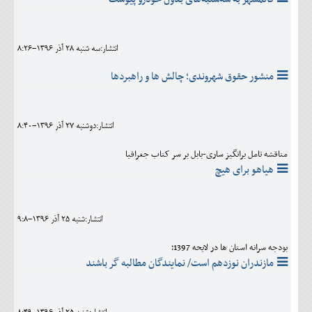
انتشار:سه شنبه 28 آذر 1396-8:26
منشور حقوق شهروندی؛ چالش ها و راهبردها
انتشار:دوشنبه 27 آذر 1396-8:40
مناقشه تامل برانگیز ساری-بابل بر سر کتاب جغرافیا
هیاهو برای هیچ
انتشار:شنبه 25 آذر 1396-9:8
بودجه سرانه استان ها در لایحه 1397؛
مازندران نوزدهم است/ نمایندگان مطالبه گر باشند