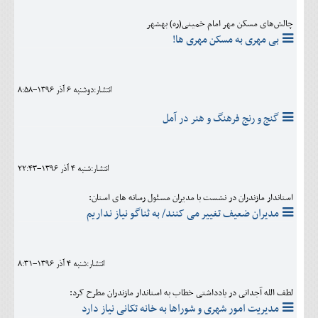
چالش‌های مسکن مهر امام خمینی(ره) بهشهر
بی مهری به مسکن مهری ها!
انتشار:دوشنبه 6 آذر 1396-8:58
گنج و رنج فرهنگ و هنر در آمل
انتشار:شنبه 4 آذر 1396-22:43
استاندار مازندران در نشست با مدیران مسئول رسانه های استان:
مدیران ضعیف تغییر می کنند/ به ثناگو نیاز نداریم
انتشار:شنبه 4 آذر 1396-8:31
لطف الله آجدانی در یادداشتی خطاب به استاندار مازندران مطرح کرد:
مدیریت امور شهری و شوراها به خانه تکانی نیاز دارد