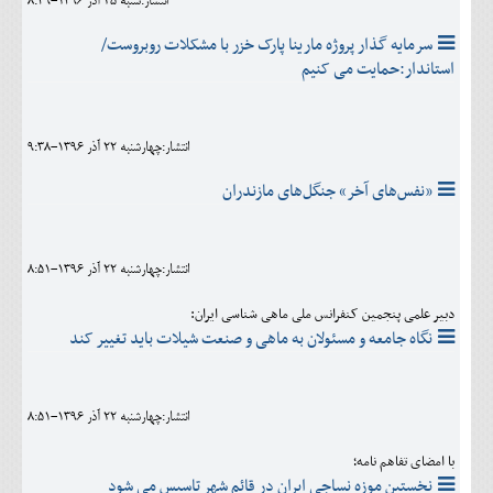
انتشار:شنبه 25 آذر 1396-8:49
سرمایه گذار پروژه مارینا پارک خزر با مشکلات روبروست/
استاندار:حمایت می کنیم
انتشار:چهارشنبه 22 آذر 1396-9:38
«نفس‌های آخر» جنگل‌های مازندران
انتشار:چهارشنبه 22 آذر 1396-8:51
دبیر علمی پنجمین کنفرانس ملی ماهی شناسی ایران:
نگاه جامعه و مسئولان به ماهی و صنعت شیلات باید تغییر کند
انتشار:چهارشنبه 22 آذر 1396-8:51
با امضای تفاهم نامه؛
نخستین موزه نساجی ایران در قائم شهر تاسیس می شود