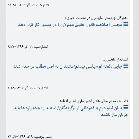
انتشار:شنبه 11 آذر 1396-11:48
مدیرکل بهزیستی مازندران در نشست خبری:
مجلس اصلاحیه قانون حقوق معلولان را در دستور کار قرار دهد
انتشار:شنبه 11 آذر 1396-8:27
استاندار مازندران:
جایی نگفته ام سیاسی نیستم/منتقدان به اصل مطلب مراجعه کنند
انتشار:شنبه 11 آذر 1396-8:25
عصر جمعه در سالن هلال احمر ساری اتفاق افتاد:
پایان لیلم دوم با قدردانی از برگزیدگان/ استاندار: جشنواره ها باید
جریان ساز باشند
انتشار:پنجشنبه 9 آذر 1396-21:59