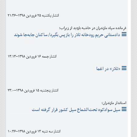
اجتماعی
انتشار:يکشنبه 25 فروردين 1398-21:36
مهرورزان
فرمانده سپاه مازندران در حاشیه بازدید از زیراب:
کلینیک
دادستانی حریم رودخانه تلار را بازپس بگیرد/ ساکنان جابه‌جا شوند
حقوقی
محیط زیست و گردشگری
انتشار:جمعه 16 فروردين 1398-13:13
«تلار» در اغما
فرهنگی و هنری
اقتصادی
انتشار:پنجشنبه 15 فروردين 1398-23:0
سیاسی
استاندار مازندران:
خانه
سیل سوادکوه تحت‌الشعاع سیل کشور قرار گرفته است
انتشار:سه شنبه 13 فروردين 1398-10:36