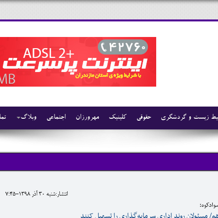
ط زیست و گردشگری
حقوقی
کلینیک
مهرورزان
اجتماعی
وبلاگ
تما
انتشار:شنبه 30 آذر 1398-7:45
سوادکوه:
/ مسئولان روند اداری سرمایه‌گذاری را تسهیل کنند