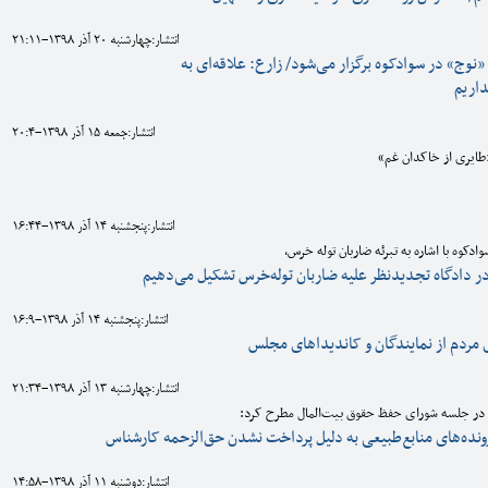
انتشار:چهارشنبه 20 آذر 1398-21:11
نوج» در سوادکوه برگزار می‌شود/ زارع: علاقه‌ای به
داریم
انتشار:جمعه 15 آذر 1398-20:4
طایری از خاکدان غم»
انتشار:پنجشنبه 14 آذر 1398-16:44
کوه با اشاره به تبرئه ضاربان توله خرس،
 در دادگاه تجدیدنظر علیه ضاربان توله‌خرس تشکیل می‌دهیم
انتشار:پنجشنبه 14 آذر 1398-16:9
مردم از نمایندگان و کاندیداهای مجلس
انتشار:چهارشنبه 13 آذر 1398-21:34
در جلسه شورای حفظ حقوق بیت‌المال مطرح کرد:
نده‌های منابع‌طبیعی به دلیل پرداخت نشدن حق‌الزحمه کارشناس
انتشار:دوشنبه 11 آذر 1398-14:58