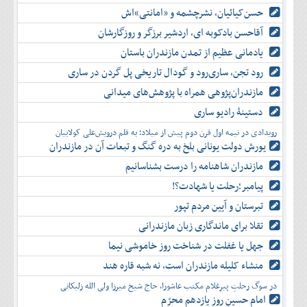
حسن‌کیائیان، نشرچشمه و «امانتی»اش
آقاحسن بادکوبه ای، اردشیر برزگر و روزگارشان
یادمانی عظیم از تمدن مازندران باستان
رود تجن، ساری‌رود و گودال تاریخی پل گردن در ساری
مازندران‌پژوهی همراه با پژوهش‌های میدانی
دستینۀ رادیو ساری
رویدادی در نیمه اول قرن دوم پیش از میلاد؛ به قلم درویش‌علی کولاییان
یورش دولت یونانی بلخ به دره گنگ و تبعات آن در مازندران
مازندران شاهنامه را درست بشناسانیم
پیامبر؛رحلت یا شهادت؟!
تبرستان و آیین مردم تپور
تقلا برای ماندگاری زبان مازندرانی
جهل یا غفلت در شناخت روز خاموشی نیما
منشاء کلیله مازندران است، نه شبه قاره هند
در سوگ رحلتِ پیرغلام مکتب عاشورا، حاج شیخ میرزا ولی الله زلیکانی
امام حسینِ روز یازدهم محرّم