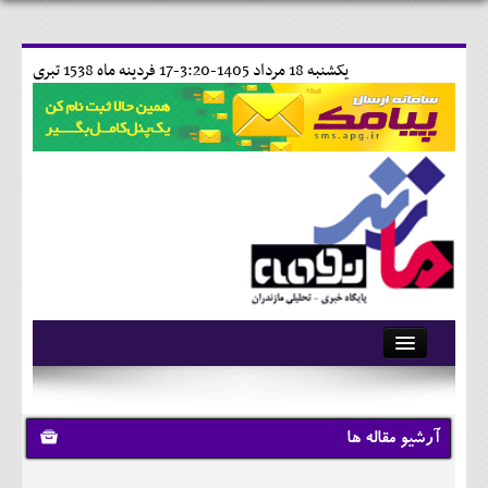
يکشنبه 18 مرداد 1405-3:20-
17 فردينه ماه 1538 تبری
آرشیو
تماس با ما
آرشیو مقاله ها
وبلاگ