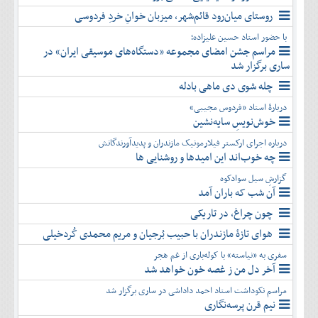
روستای میان‌رود قائم‌شهر، میزبان خوانِ خردِ فردوسی
با حضور استاد حسین علیزاده؛
مراسم جشن امضای مجموعه «دستگاه‌های موسیقی ایران» در
ساری برگزار شد
چله شوی دی ماهی بادله
دربارۀ استاد «فردوس مجیبی»
خوش‌نویسِ سایه‌نشین
درباره اجرای ارکستر فیلارمونیک مازندران و پدیدآورندگانش
چه خوب‌اند این امیدها و روشنایی ها
گزارشِ سیل سوادکوه
آن شب که باران آمد
چون چراغ، در تاریکی
هوای تازۀ مازندران با حبیب بُرجیان و مریم محمدی کُردخیلی
سفری به «نیاسته» با کوله‌باری از غم هجر
آخر دل من ز غصه خون خواهد شد
مراسم نکوداشت استاد احمد داداشی در ساری برگزار شد
نیم قرن پرسه‌نگاری