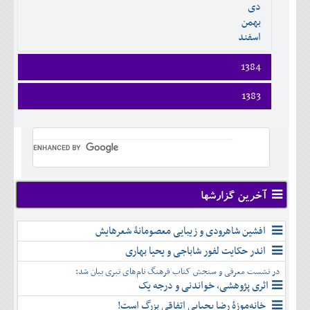
دی
اسفند
بهمن
اسفند
1384
فروردين
1383
ارديبهشت
فروردين
خرداد
ارديبهشت
تير
خرداد
مرداد
تير
شهريور
مرداد
مهر
شهريور
آخرین گزارشها
آبان
مهر
آذر
آبان
افشین شاهرودی و زیبایی معصومانۀ شعرهایش
دی
آذر
بهمن
اندر حکایت لفور شاباجی و یحیا بهاری
دی
اسفند
در نشست معرفی و سنجش کتاب فرهنگ نام‌های تبری بیان شد:
بهمن
اثری پژوهشی، خواندنی و درجه یک
اسفند
خانه‌موزۀ رضا یحیایی اتفاقی بزرگ است!