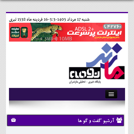
شنبه 17 مرداد 1405-3:3-
16 فردينه ماه 1538 تبری
آرشیو
تماس با ما
آرشیو 'گفت و گو ها
وبلاگ