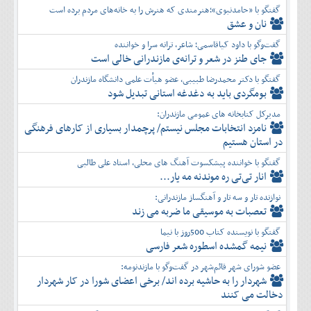
گفتگو با «حامدنبوی»؛هنرمندی که هنرش را به خانه‌های مردم برده است
نان و عشق
گفت‌وگو با داود کیاقاسمی؛ شاعر، ترانه سرا و خواننده
جای طنز در شعر و ترانه‌ی مازندرانی خالی است
گفتگو با دکتر محمدرضا طبیبی، عضو هیأت علمی دانشگاه مازندران
بومگردی باید به دغدغه استانی تبدیل شود
مدیرکل کتابخانه های عمومی مازندران:
نامزد انتخابات مجلس نیستم/ پرچمدار بسیاری از کارهای فرهنگی
در استان هستیم
گفتگو با خواننده پیشکسوت آهنگ های محلی، استاد علی طالبی
انار تی‌تی ره موندنه مه یار...
نوازنده تار و سه تار و آهنگساز مازندرانی:
تعصبات به موسیقی ما ضربه می زند
گفتگو با نویسنده کتاب 500روز با نیما
نیمه گمشده اسطوره شعر فارسی
عضو شورای شهر قائم‌شهر در گفت‌و‌گو با مازندنومه:
شهردار را به حاشیه برده اند/ برخی اعضای شورا در کار شهردار
دخالت می کنند