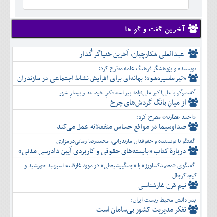
خرداد
تير
مرداد
شهريور
آخرین گفت و گو ها
مهر
آبان
عبدالعلی شکارچیان، آخرین خنیاگر گُدار
آذر
نویسنده و پژوهشگر فرهنگ عامه مطرح کرد:
دی
«تیرماسیزه‌شو»؛ بهانه‌ای برای افزایش نشاط اجتماعی در مازندران
بهمن
گفت‌وگو با علی‌اکبر علی‌نژاد؛ پیر استادکارِ خردمند و بیدارِ شهر
اسفند
از میانِ بانگ گردش‌های چرخ
«احمد عطاریه» مطرح کرد:
صداوسیما در مواقع حساس منفعلانه عمل می‌کند
گفتگو با نویسنده و حقوقدان مازندرانی، محمدرضا زمانی‌درمزاری
دربارۀ کتاب ”بایسته‌های حقوقی و کاربردی آیین دادرسی مدنی»
گفتگوی «محمدکشاورز» با «چنگیزشیخلی» در مورد غارقلعه اسپهبد خورشید و
کیجاکرچال
نیم قرن غارشناسی
پدر دانش محیط زیست ایران:
تفكر مديريت کشور بی‌سامان است