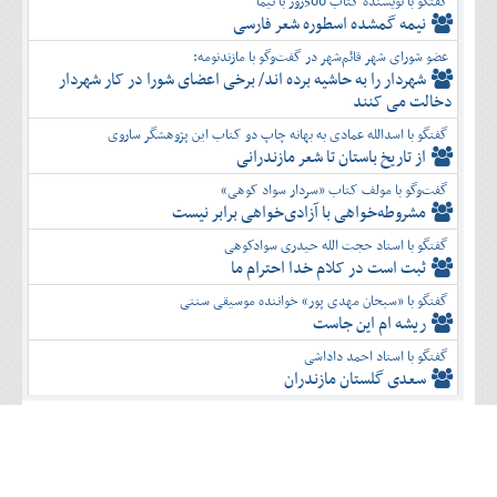
گفتگو با نویسنده کتاب 500روز با نیما
نیمه گمشده اسطوره شعر فارسی
عضو شورای شهر قائم‌شهر در گفت‌و‌گو با مازندنومه:
شهردار را به حاشیه برده اند/ برخی اعضای شورا در کار شهردار
دخالت می کنند
گفتگو با اسدالله عمادی به بهانه چاپ دو کتاب این پژوهشگر ساروی
از تاریخ باستان تا شعر مازندرانی
گفت‌وگو با مولف کتاب «سردار سواد کوهی»
مشروطه‌خواهی با آزادی‌خواهی برابر نیست
گفتگو با استاد حجت الله حیدری سوادکوهی
ثبت است در کلام خدا احترام ما
گفتگو با «سبحان مهدی پور» خواننده موسیقی سنتی
ریشه ام این جاست
گفتگو با استاد احمد داداشی
سعدی گلستان مازندران
©2013 APG.ir