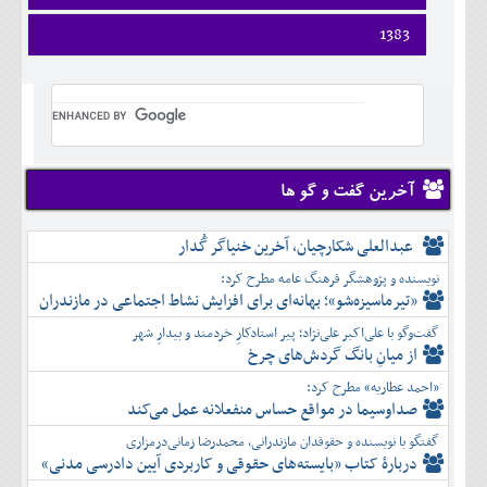
ارديبهشت
تير
فروردين
1383
خرداد
مرداد
ارديبهشت
تير
شهريور
فروردين
خرداد
مرداد
مهر
ارديبهشت
تير
شهريور
آبان
خرداد
مرداد
مهر
آذر
تير
شهريور
آبان
دی
مرداد
مهر
آذر
بهمن
شهريور
آخرین گفت و گو ها
آبان
دی
اسفند
مهر
آذر
بهمن
آبان
عبدالعلی شکارچیان، آخرین خنیاگر گُدار
دی
اسفند
آذر
بهمن
نویسنده و پژوهشگر فرهنگ عامه مطرح کرد:
دی
اسفند
«تیرماسیزه‌شو»؛ بهانه‌ای برای افزایش نشاط اجتماعی در مازندران
بهمن
گفت‌وگو با علی‌اکبر علی‌نژاد؛ پیر استادکارِ خردمند و بیدارِ شهر
اسفند
از میانِ بانگ گردش‌های چرخ
«احمد عطاریه» مطرح کرد:
صداوسیما در مواقع حساس منفعلانه عمل می‌کند
گفتگو با نویسنده و حقوقدان مازندرانی، محمدرضا زمانی‌درمزاری
دربارۀ کتاب ”بایسته‌های حقوقی و کاربردی آیین دادرسی مدنی»