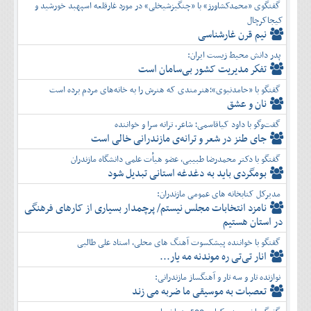
گفتگوی «محمدکشاورز» با «چنگیزشیخلی» در مورد غارقلعه اسپهبد خورشید و
کیجاکرچال
نیم قرن غارشناسی
پدر دانش محیط زیست ایران:
تفكر مديريت کشور بی‌سامان است
گفتگو با «حامدنبوی»؛هنرمندی که هنرش را به خانه‌های مردم برده است
نان و عشق
گفت‌وگو با داود کیاقاسمی؛ شاعر، ترانه سرا و خواننده
جای طنز در شعر و ترانه‌ی مازندرانی خالی است
گفتگو با دکتر محمدرضا طبیبی، عضو هیأت علمی دانشگاه مازندران
بومگردی باید به دغدغه استانی تبدیل شود
مدیرکل کتابخانه های عمومی مازندران:
نامزد انتخابات مجلس نیستم/ پرچمدار بسیاری از کارهای فرهنگی
در استان هستیم
گفتگو با خواننده پیشکسوت آهنگ های محلی، استاد علی طالبی
انار تی‌تی ره موندنه مه یار...
نوازنده تار و سه تار و آهنگساز مازندرانی:
تعصبات به موسیقی ما ضربه می زند