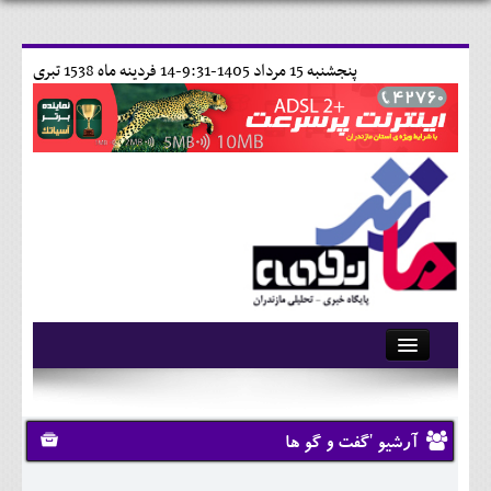
پنجشنبه 15 مرداد 1405-9:31-
14 فردينه ماه 1538 تبری
آرشیو
تماس با ما
آرشیو 'گفت و گو ها
وبلاگ