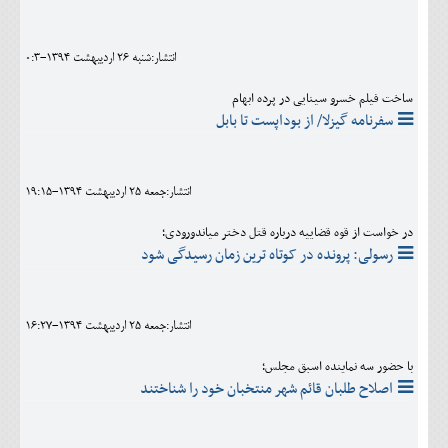
انتشار:شنبه 26 ارديبهشت 1394-0:3
ساخت فیلم خسرو سینایی در پرده ابهام
سفرنامه گیزلا/ از بوداپست تا بابل
انتشار:جمعه 25 ارديبهشت 1394-19:15
در خواست از قوه قضاییه درباره قتل دختر میاندورودی؛
رسولی: پرونده در کوتاه ترین زمان رسیدگی شود
انتشار:جمعه 25 ارديبهشت 1394-16:27
با حضور سه نماینده اسبق مجلس؛
اصلاح طلبان قائم شهر منتخبان خود را شناختند