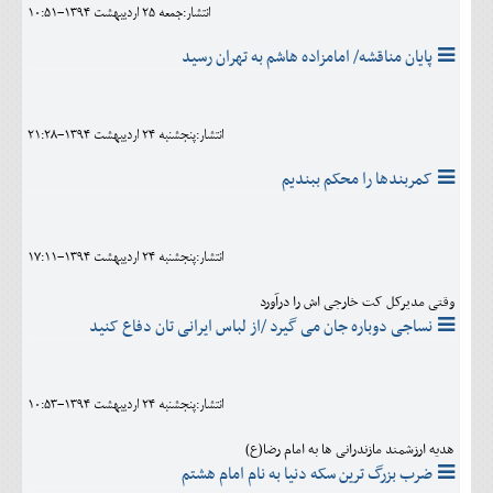
انتشار:جمعه 25 ارديبهشت 1394-10:51
پایان مناقشه/ امامزاده هاشم به تهران رسید
انتشار:پنجشنبه 24 ارديبهشت 1394-21:28
کمربندها را محکم ببندیم
انتشار:پنجشنبه 24 ارديبهشت 1394-17:11
وقتی مدیرکل کت خارجی اش را درآورد
نساجی دوباره جان می گیرد /از لباس ایرانی تان دفاع کنید
انتشار:پنجشنبه 24 ارديبهشت 1394-10:53
هدیه ارزشمند مازندرانی ها به امام رضا(ع)
ضرب بزرگ ترین سکه دنیا به نام امام هشتم