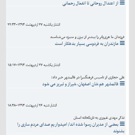
از اعتدال روحانی تا انفعال رحمانی
انتشار:يکشنبه 27 ارديبهشت 1394-22:43
فرزندان ما هری‌پاتر را بیشتر از بیژن و منیژه می‌شناسند
مازندران به فردوسی بسیار بدهکار است
انتشار:يکشنبه 27 ارديبهشت 1394-15:17
علی حجازی از تاسیس فرهنگسرا در قائمشهر خبر داد:
قائمشهر هم شان اصفهان، شیراز و تبریز می شود
انتشار:شنبه 26 ارديبهشت 1394-18:48
تذکر مهدی عبوری به تاریکخانه استان
بعضی از مدیران رسوا شده اند/ امیدواریم صدای مردم ساری را
بشنوند