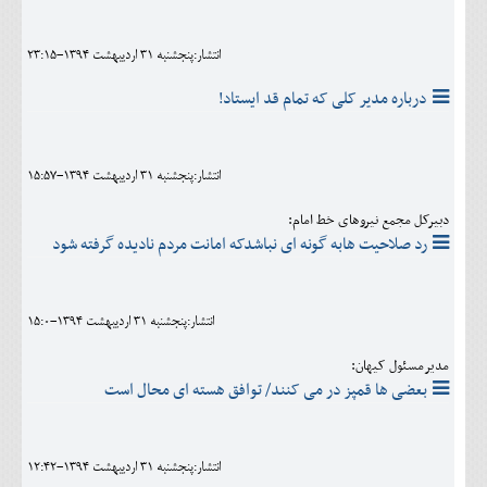
اجتماعی
انتشار:پنجشنبه 31 ارديبهشت 1394-23:15
مهرورزان
درباره مدیر کلی که تمام قد ایستاد!
کلینیک
حقوقی
انتشار:پنجشنبه 31 ارديبهشت 1394-15:57
محیط زیست و گردشگری
دبیرکل مجمع نیروهای خط امام:
فرهنگی و هنری
رد صلاحیت هابه گونه ای نباشدکه امانت مردم نادیده گرفته شود
اقتصادی
انتشار:پنجشنبه 31 ارديبهشت 1394-15:0
سیاسی
مدیرمسئول کیهان:
خانه
بعضی ها قمپز در می کنند/ توافق هسته ای محال است
انتشار:پنجشنبه 31 ارديبهشت 1394-12:42