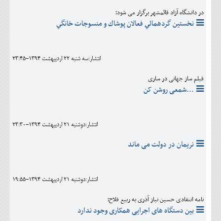
در دانشگاه آزاد قائمشهر برگزار می شود؛
نخستين گردهمائي فعالان پوشاك و منسوجات خانگي
انتشار:سه شنبه 22 ارديبهشت 1394-23:45
فیلم ساز جهانی در ساری
...شمعی روشن کن
انتشار:دوشنبه 21 ارديبهشت 1394-23:30
نریمان در دولت می ماند
انتشار:دوشنبه 21 ارديبهشت 1394-19:55
نامه انتقادی حسین نیاز آذری به ربیع فلاح؛
بین دستگاه های اجرایی همکاری وجود ندارد