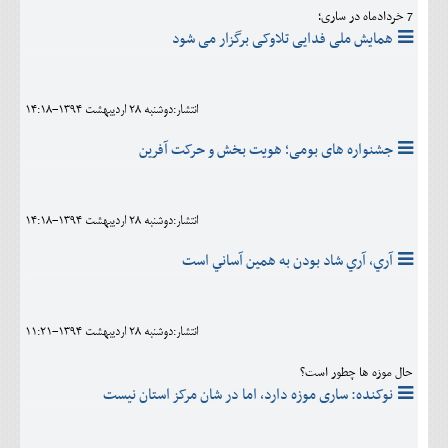
7 خردادماه در ساری؛
همایش ملی فدایی تلاوکی برگزار می شود
انتشار:دوشنبه 28 ارديبهشت 1394-14:18
جشنواره های بومی؛ هویت بخش و حرکت آفرین
انتشار:دوشنبه 28 ارديبهشت 1394-14:18
آري، آري شاد بودن به همين آساني است
انتشار:دوشنبه 28 ارديبهشت 1394-11:21
حال موزه ها چطور است؟
نوکنده: ساری موزه دارد، اما در شان مرکز استان نیست