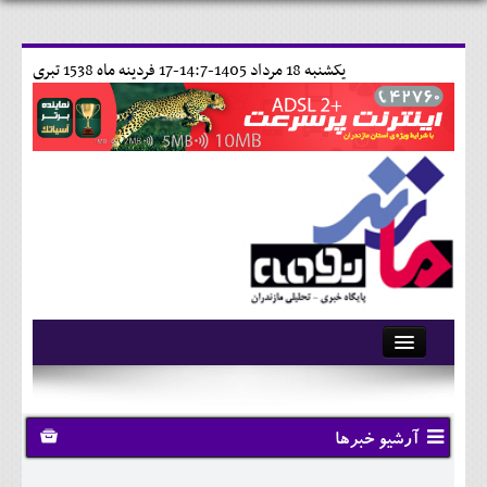
يکشنبه 18 مرداد 1405-14:7-
17 فردينه ماه 1538 تبری
آرشیو
تماس با ما
آرشیو خبرها
وبلاگ