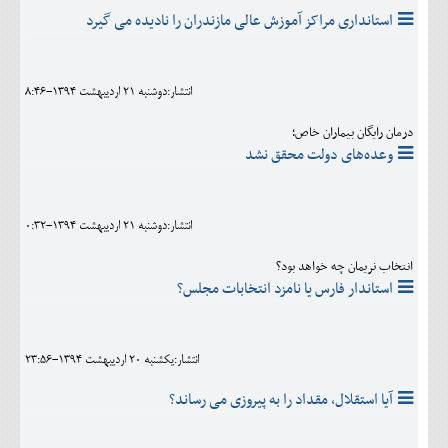
استانداری مراکز آموزش عالی مازندران را نادیده می گیرد
انتشار:دوشنبه 21 ارديبهشت 1394-8:46
درمان رایگان بیماران خاص؛
وعده‌های دولت محقق نشد
انتشار:دوشنبه 21 ارديبهشت 1394-0:32
انتخاب نریمان چه خواهد بود؟
استاندار فارس یا نامزد انتخابات مجلس؟
انتشار:يکشنبه 20 ارديبهشت 1394-23:56
آیا استقلال، مقداد را به پیروزی می رساند؟