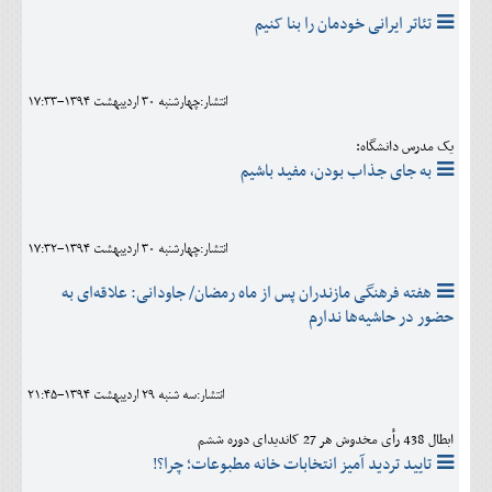
تئاتر ایرانی خودمان را بنا کنیم
انتشار:چهارشنبه 30 ارديبهشت 1394-17:33
یک مدرس دانشگاه:
به جای جذاب بودن، مفید باشیم
انتشار:چهارشنبه 30 ارديبهشت 1394-17:32
هفته فرهنگی مازندران پس از ماه رمضان/ جاودانی: علاقه‌ای به
حضور در حاشیه‌ها ندارم
انتشار:سه شنبه 29 ارديبهشت 1394-21:45
ابطال 438 رأی مخدوش هر 27 کاندیدای دوره ششم
تایید تردید آمیز انتخابات خانه مطبوعات؛ چرا؟!