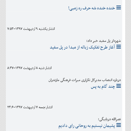
خنده خنده شه حرف ره زمبی!
انتشار:يکشنبه 9 ارديبهشت 1397-7:53
شهردار پل سفید خبر داد:
آغاز طرح تفکیک زباله از مبدا در پل سفید
انتشار:شنبه 8 ارديبهشت 1397-8:37
درباره انتصاب مدیرکل تکراری میراث فرهنگی مازندران
چند گام به پس
انتشار:جمعه 7 ارديبهشت 1397-23:6
نصرالله دریابیگی:
پشیمان نیستیم به روحانی رای دادیم