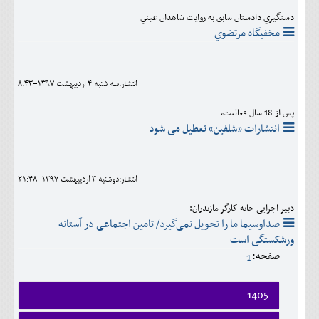
دستگيري دادستان سابق به روايت شاهدان عيني
مخفيگاه مرتضوي
انتشار:سه شنبه 4 ارديبهشت 1397-8:43
پس از 18 سال فعالیت،
انتشارات «شلفین» تعطیل می شود
انتشار:دوشنبه 3 ارديبهشت 1397-21:48
دبیر اجرایی خانه کارگر مازندران:
صداوسیما ما را تحویل نمی‌گیرد/ تامین اجتماعی در آستانه
ورشکستگی است
صفحه:
1
1405