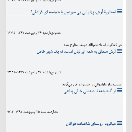
انتشار:چهارشنبه 26 ارديبهشت 1397-23:34
اسطورۀ آرش، پهلوانی بی سرزمین یا حماسه ای فراملی؟
انتشار:چهارشنبه 26 ارديبهشت 1397-23:15
در گفتگو با استاد نصرالله هومند مطرح شد:
آرش متعلق به همه ایرانیان است، نه یک شهر خاص
انتشار:چهارشنبه 26 ارديبهشت 1397-23:11
مستندساز مازندرانی از جشنواره کن می‌گوید
از گلشیفته تا صندلی خالی پناهی
انتشار:سه شنبه 25 ارديبهشت 1397-9:14
میانرود؛ روستای شاهنامه‌خوانان