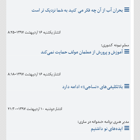
بحران آب از آن چه فکر می کنيد به شما نزدیک تر است
انتشار:يکشنبه 16 ارديبهشت 1397-8:25
معلم نمونه کشوری:
آموزش و پرورش از معلمان مولف حمایت نمی‌کند
انتشار:يکشنبه 16 ارديبهشت 1397-8:18
بلاتکلیفی‌های «نساجی1» ادامه دارد
انتشار:دوشنبه 10 ارديبهشت 1397-21:30
مدیر هنری برنامه خندوانه در ساری:
ایده‌های نو داشتیم