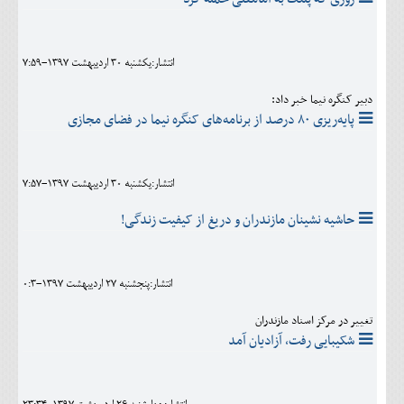
انتشار:يکشنبه 30 ارديبهشت 1397-7:59
دبیر کنگره نیما خبر داد:
پایه‌ریزی ۸۰ درصد از برنامه‌های کنگره نیما در فضای مجازی
انتشار:يکشنبه 30 ارديبهشت 1397-7:57
حاشیه نشینان مازندران و دریغ از کیفیت زندگی!
انتشار:پنجشنبه 27 ارديبهشت 1397-0:3
تغییر در مرکز اسناد مازندران
شکیبایی رفت، آزادیان آمد