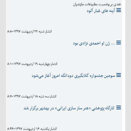
نقدی بر وضعیت مطبوعات مازندران
آینه های غبار آلود
انتشار:شنبه 22 ارديبهشت 1397-8:8
... ژن او احمدی نژادی بود
انتشار:چهارشنبه 19 ارديبهشت 1397-8:1
سومین جشنواره گلابگیری دودانگه امروز آغاز می‌شود
انتشار:سه شنبه 18 ارديبهشت 1397-8:7
کارگاه پژوهشی «هنر ساز سازی ایرانی» در بهشهر برگزار شد
انتشار:يکشنبه 16 ارديبهشت 1397-8:46