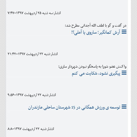
انتشار:سه شنبه 25 ارديبهشت 1397-7:47
در گفت و گو با لطف الله آجدانی مطرح شد:
آرش کمانگیر؛ ساروی یا آملی؟!
انتشار:شنبه 22 ارديبهشت 1397-21:42
واکنش عضو شورا به پاسخگو نبودن شهردار ساری؛
پیگیری نشود، شکایت می کنم
انتشار:شنبه 22 ارديبهشت 1397-9:56
توسعه ی ورزش همگانی در 15 شهرستان ساحلی مازندران
انتشار:شنبه 22 ارديبهشت 1397-8:8