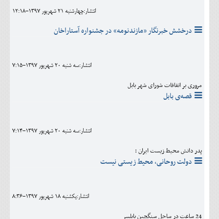
انتشار:چهارشنبه 21 شهريور 1397-12:18
درخشش خبرنگار «مازندنومه» در جشنواره آستاراخان
انتشار:سه شنبه 20 شهريور 1397-7:15
مروری بر اتفاقات شورای شهر بابل
قصه‌ی بابل
انتشار:سه شنبه 20 شهريور 1397-7:14
پدر دانش محیط زیست ایران :
دولت روحانی، محیط زیستی نیست
انتشار:يکشنبه 18 شهريور 1397-8:36
24 ساعت در ساحل سنگچین بابلسر