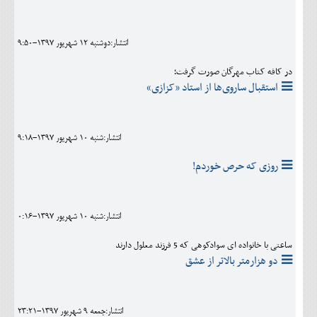
انتشار:دوشنبه 12 شهريور 1397-9:50
در کافه کتاب مهرگان صورت گرفت؛
استقبال ساروی‌ها از استاد «کزازی»
انتشار:شنبه 10 شهريور 1397-9:18
روزی که حرص خوردم!
انتشار:شنبه 10 شهريور 1397-0:16
ساعتی با خانواده ای سوادکوهی که 5 فرزند معلول دارند
دو هزارمتر بالاتر از عشق
انتشار:جمعه 9 شهريور 1397-23:21