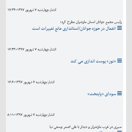
انتشار:چهارشنبه 7 شهريور 1397-17:34
رئیس مجمع جوانان استان مازندران مطرح کرد:
انفعال در حوزه جوانان/استانداری مانع تغییرات است
انتشار:چهارشنبه 7 شهريور 1397-16:43
«نور» پوست اندازی می کند
انتشار:چهارشنبه 7 شهريور 1397-16:6
سودای «پایتخت»
انتشار:چهارشنبه 7 شهريور 1397-8:11
سیری در غرب مازندران و دیدار با علی اصغر یوسفی نیا