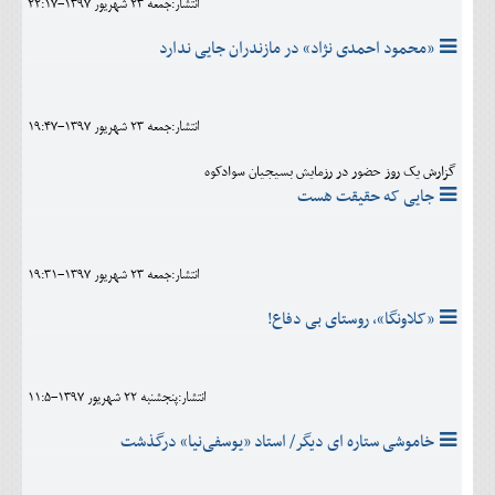
انتشار:جمعه 23 شهريور 1397-22:17
«محمود احمدی نژاد» در مازندران جایی ندارد
انتشار:جمعه 23 شهريور 1397-19:47
گزارش یک روز حضور در رزمایش بسیجیان سوادکوه
جایی که حقیقت هست
انتشار:جمعه 23 شهريور 1397-19:31
«کلاونگا»، روستای بی دفاع!
انتشار:پنجشنبه 22 شهريور 1397-11:5
خاموشی ستاره ای دیگر/ استاد «یوسفی‌نیا» درگذشت