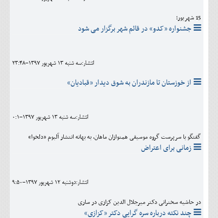
15 شهریور؛
جشنواره «کدو» در قائم شهر برگزار می شود
انتشار:سه شنبه 13 شهريور 1397-23:48
از خوزستان تا مازندران به شوق دیدار «قبادیان»
انتشار:سه شنبه 13 شهريور 1397-0:1
گفتگو با سرپرست گروه موسیقی همنوازان ماهان، به بهانه انتشار آلبوم «دلخوا»
زمانی برای اعتراض
انتشار:دوشنبه 12 شهريور 1397-9:50
در حاشیه سخنرانی دکتر میرجلال الدین کزازی در ساری
چند نکته درباره سره گرایی دکتر «کزازی»