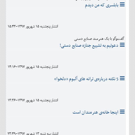
بابلسری که من دیدم
انتشار:پنجشنبه 15 شهريور 1397-15:43
گفت‌وگو با یک هنرمند صنایع دستی
دعوتیم به تشییع جنازه صنایع دستی!
انتشار:پنجشنبه 15 شهريور 1397-14:16
5 نکته درباره‌ی ترانه های آلبوم «دلخوا»
انتشار:پنجشنبه 15 شهريور 1397-13:36
اینجا خانه‌ی هنرمندان است
انتشار:سه شنبه 13 شهريور 1397-23:49