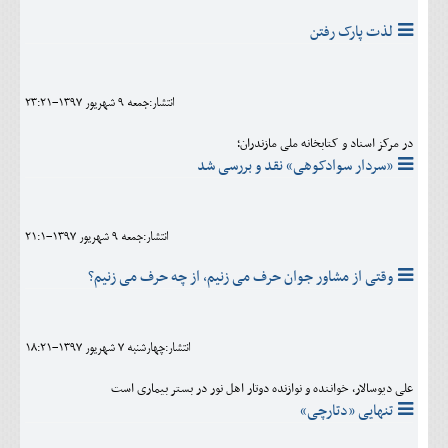
لذت پارک رفتن
انتشار:جمعه 9 شهريور 1397-23:21
در مرکز اسناد و کتابخانه ملی مازندران؛
«سردار سوادکوهی» نقد و بررسی شد
انتشار:جمعه 9 شهريور 1397-21:1
وقتی از مشاور جوان حرف می زنیم، از چه حرف می زنیم؟
انتشار:چهارشنبه 7 شهريور 1397-18:21
علی دیوسالار، خواننده و نوازنده دوتار اهل نور در بستر بیماری است
تنهایی «دتارچی»