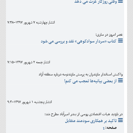
وقتی روزگار عزت می دهد
انتشار:چهارشنبه 7 شهريور 1397-7:48
عصر امروز در ساری؛
کتاب «سردار سوادکوهی» نقد و بررسی می شود
انتشار:جمعه 2 شهريور 1397-7:15
واکنش استاندار مازندران به پرسش مازندنومه درباره منطقه آزاد
از بعضی بیانیه‌ها تعجب می کنم!
انتشار:پنجشنبه 1 شهريور 1397-9:3
در بازدید هیات اقتصادی روسی از بندر امیرآباد مطرح شد:
تاکید بر همکاری سودمند متقابل
صفحه:
1