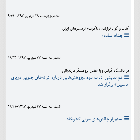
اجتماعی
انتشار:چهارشنبه 28 شهريور 1397-9:29
مهرورزان
گفت و گو با نوازنده «فاگوت» ارکسترهای ایران
کلینیک
جدا«افتاده»
حقوقی
محیط زیست و گردشگری
انتشار:سه شنبه 27 شهريور 1397-18:34
فرهنگی و هنری
در دانشگاه گیلان و با حضور پژوهشگر مازندرانی؛
هم‌اندیشی کتاب دوم «پژوهش‌هایی درباره کرانه‌های جنوبی دریای
اقتصادی
کاسپین» برگزار شد
سیاسی
خانه
انتشار:سه شنبه 27 شهريور 1397-18:21
استمرار چالش‌های سربی کلاونگاه