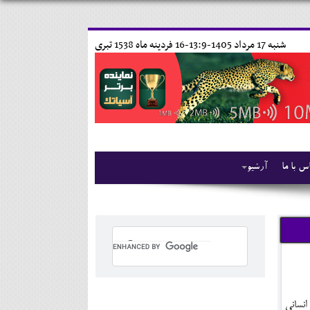
شنبه 17 مرداد 1405-13:9-
16 فردينه ماه 1538 تبری
س با ما
آرشیو
انساني