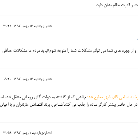
زت و قدرت نظام نشان دارد.
انتشار:پنجشنبه 16 بهمن 1393-21:21
 از چهره های شما می توانم مشکلات شما را متوجه شوم/نباید مردم ما مشکلات حداقلی در
انتشار:پنجشنبه 16 بهمن 1393-19:20
رخانه نساجی قائم شهر مطرح شد:
چالشی که از گذشته به دولت آقای روحانی منتقل شده اس
 حال حاضر بیشتر کارگر ساده را جذب می کنند/نساجی، برند اقتصادی مازندران و با احیای 
انتشار:چهارشنبه 1 بهمن 1393-21:59