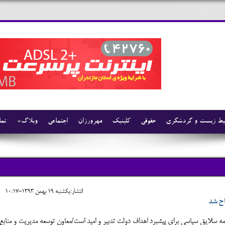
ط زیست و گردشگری
حقوقی
کلینیک
مهرورزان
اجتماعی
وبلاگ
تما
انتشار:يکشنبه 19 بهمن 1393-10:17
اح شد
همه سلايق سياسي براي پيشبرد اهداف دولت تدبير و اميد است/معاون توسعه مديريت و منابع 