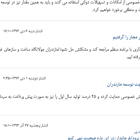
صوصي از امكانات و تسهيلات دولتي استفاده مي كنند و بايد به همين مقدار نيز در توسعه 
و منطقي برخورد خواهيم كرد.
انتشار:شنبه 6 دی 1393-17:1
مجاز را گرفتیم
ذاري با برنامه منظم مراجعه كند و مشكلش حل نشود/مازندران جولانگاه ساخت و سازهاي غي
فته ايم.
انتشار:دوشنبه 1 دی 1393-2:45
ت توسعه مازندران
شرکت توزیع برق از سرمایه گذاران بخش خصوصی حمایت کرده و 25 درصد تولید سال اول را نیز به صورت پیش پرداخت به
انتشار:پنجشنبه 27 آذر 1393-18:1
شهر
 برود/فرماندار:در این باره صحبت نمی کنم