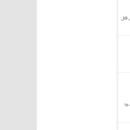
 قائل
اگر بانک ملی نتواند 150 میلیارد تومان را در اختیار نکاچوب قرار دهد، قرار بر این شده که بانک به اندازه 150