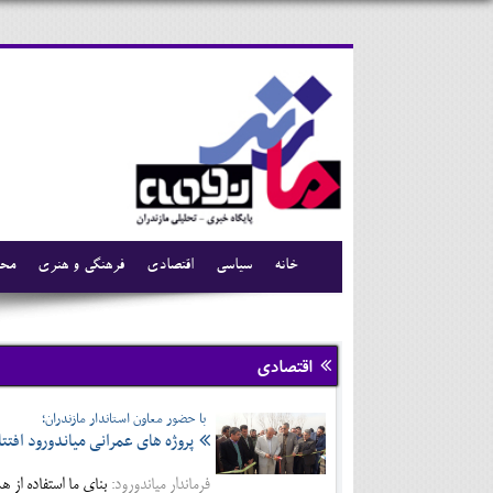
خانه
سیاسی
اقتصادی
فرهنگی و هنری
محی
اقتصادی
با حضور معاون استاندار مازندران؛
پروژه های عمرانی میاندورود افتت
فرماندار میاندورود:
بناي ما استفاده از 