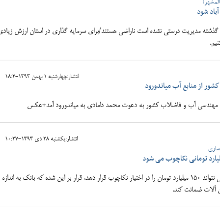
ائمشهر:
آباد شود
 گذشته مدیریت درستی نشده است ناراضی هستند/برای سرمایه گذاری در استان ارزش زیادی
یم.
انتشار:چهارشنبه 1 بهمن 1393-18:2
شور از منابع آب میاندورود
 مهندسي آب و فاضلاب كشور به دعوت محمد دامادی به میاندورود آمد+عکس
انتشار:يکشنبه 28 دی 1393-10:27
ساری
ن آلات ضمانت کند.