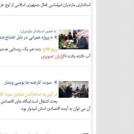
استانداري مازندران:ديپلماسي فعال جمهوري اسلامي از اوج ع
با حضور استاندار مازندران؛
4 پروژه عمرانی در بابل افتتاح شد
ربیع فلاح:
بنده هم یک روستایی هستم و
آب داشته باشند+
گزارش تصویری
سوت کارخنه جا بومبی ویشار
در آیین به صدادرآمدن نمادین سوت کا
بحث اشتغال است/بنگاه های اقتصادی در
آن می توان به آینده اقتصادی استان امیدوار بود.