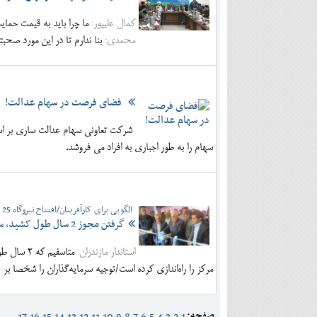
کمال علیپور:
ما چرا باید به قیمت ح
محمدی:
بنا ندارم تا در این مورد صحبت
فضای فرصت در سهام عدالت!
شرکت تعاونی سهام عدالت ساری بر اسا
سهام را به طور اجباری به افراد می فروشد.
الگویی برای کارآفرینان/افتتاح نیروگاه 25 مگاواتی در سوادکوه
گرفتن مجوز 2 سال طول کشید، ساخت نیروگاه 8 ماه!
استاندار مازندران:
متاسفیم ک
مرکز را راه‌اندازی کرده است/توجیه سرمایه‌گذاران را شخصا بر 
صفحه: