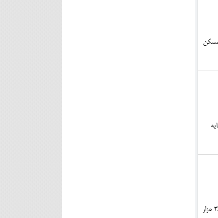
 مسکن
یه
سالانه در شرکت چوب و کاغذ مازندران 380 هزار