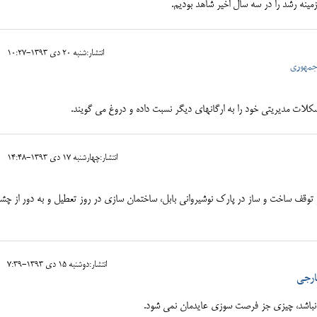
انتشار:شنبه 20 دی 1393-10:27
 جمهوری
ات مدیریتی خود را به ارگانهای دیگر نسبت داده و دروغ می گویند.
انتشار:چهارشنبه 17 دی 1393-14:48
 بر توقف ساخت و ساز در پارک نوشیروانی بابل، ساختمان سازی در روز تعطیل و به دور از چش
انتشار:دوشنبه 15 دی 1393-7:39
ارجی
ل نباشد، چیزی جز فرصت سوزی عایدمان نمی شود.