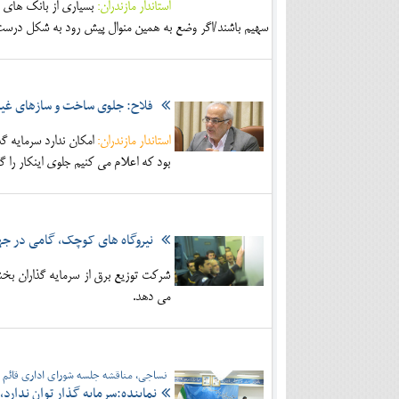
استاندار مازندران:
بسياري از بانك هاي خ
سهيم باشند/اگر وضع به همين منوال پيش رود به شكل درست 
فلاح: جلوی ساخت و سازهای غیر 
استاندار مازندران:
امكان ندارد سرمايه گ
بود كه اعلام مي كنيم جلوي اينكار را گر
نیروگاه های کوچک، گامی در جه
می دهد.
نساجی، مناقشه جلسه شورای اداری قائم 
نماینده:سرمایه گذار توان ندارد،