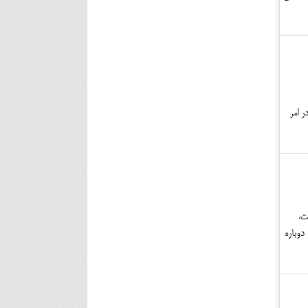
 امر
ت،
دوباره