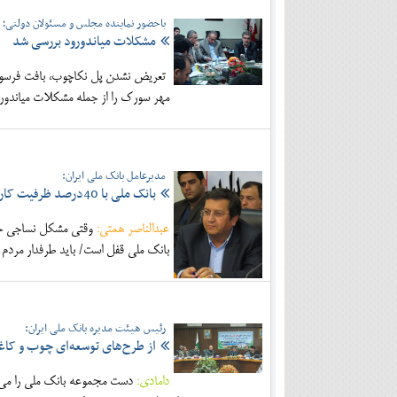
باحضور نماینده مجلس و مسئولان دولتی؛
مشکلات میاندورود بررسی شد
تعريض نشدن پل نکاچوب، بافت فرسود
مهر سورک را از جمله مشکلات میاندور
مدیرعامل بانک ملی ایران:
بانک ملی با 40درصد ظرفیت کار می کند
عبدالناصر همتی:
وقتی مشکل نساجی حل
بانک ملی قفل است/ باید طرفدار مردم ب
رئیس هیئت مدیره بانک ملی ایران:
از طرح‌های توسعه‌ای چوب و کاغ
دامادی:
دست مجموعه بانک ملی را می‌بو