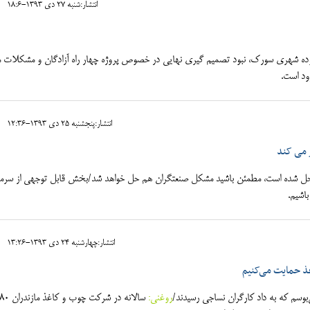
انتشار:شنبه 27 دی 1393-18:6
ه شهری سورک، نبود تصمیم گیری نهایی در خصوص پروژه چهار راه آزادگان و مشکلات
ود است.
انتشار:پنجشنبه 25 دی 1393-12:36
 شده است، مطمئن باشید مشکل صنعتگران هم حل خواهد شد/بخش قابل توجهی از سرما
اشیم.
انتشار:چهارشنبه 24 دی 1393-13:26
ذ حمایت می‌کنیم
سم که به داد کارگران نساجی رسیدند/
روغنی: