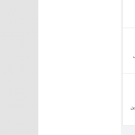
ش
این