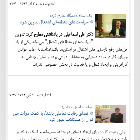
انتشار:سه شنبه 3 آذر 1394-12:40
یک استاد دانشگاه مطرح کرد:
سیاست‌های منطقه‌ای اشتغال تدوین شود
دکتر علی اسماعیلی در یادداشتی مطرح کرد:
تدوین
"سیاست‌های منطقه‌ای اشتغال" می‌تواند یکی از راه
حل‌های رفع نارسایی‌های اشتغال در استان‌ها باشد/متأسفانه اغلب جوانان
جویای کار در صدد دستیابی به مشاغل دولتی بوده و تمایل چندانی به
کارآفرینی و ایجاد شغل و یا فعالیت در بخش خصوصی ندارند.
انتشار:شنبه 30 آبان 1394-7:49
نماینده اسبق مجلس:
فضای رقابت تعاملی باشد/ با کمک دولت می
توان از مشکلات عبور کرد
ولی رعیت گفت:
برای ایجاد فضای دوستانه، صمیمانه و کمک به کشور
وارد عرصه شدم/ حمایت از بخش هایی نظیر کشاورزی و باغداری برای