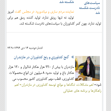
شکسته شد
نماینده مردم ساری و میاندورود در مجلس گفت:
امروز
تولید نه تنها رونق ندارد، تولید کننده رمق هم برای
تولید ندارد، چون کمر کشاورزان با سیاست‌های نادرست شکسته شد.
انتشار:دوشنبه 14 دی 1394-23:9
گنج كشاورزي و رنج كشاورزان در مازندران
مازندران با بيش از 220 هزار هكتار شاليزار و 120 هزار
هكتار باغ و توليد حدود 8 ميليون تن انواع محصولات
كشاورزي، قطب مهم كشاورزي كشور محسوب مي
شود+
اهم مشكلات، تنگناها و موانع توسعه كشاورزي در مازندران+ اهم
راهكارها و برنامه هاي عملياتی