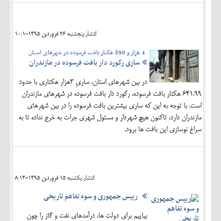
انتشار:پنجشنبه 26 فروردين 1395-10:1
4 هزار و 890 هکتار بافت فرسوده در شهرهای استان
ساری رکورد دار بافت فرسوده در مازندران
در بین شهرهای استان، ساریِ 3‌هزار هکتاری با حدود
641.99 هکتار بافت فرسوده، رکورد دار بافت فرسوده در شهرهای مازندران
است. با توجه به این که ساری بیشترین بافت فرسوده را در بین شهرهای
مازندران دارد، تاکنون هیچ شهردار و مسئول شهری جرات به خرج نداده تا به
سراغ نوسازی این بافت ها برود.
انتشار:يکشنبه 15 فروردين 1395-8:13
رییس جمهوری و سوء تفاهم تاریخی
بیاییم برای دولت ها، درآمدهای نفت و گاز را چون