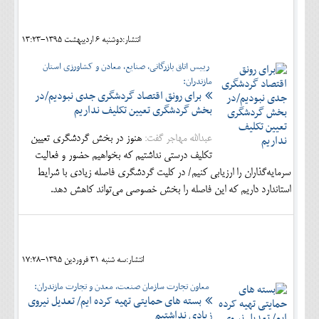
اجتماعی
انتشار:دوشنبه 6 ارديبهشت 1395-13:23
مهرورزان
رییس اتاق بازرگانی، صنایع، معادن و کشاورزی استان
کلینیک
مازندران:
برای رونق اقتصاد گردشگری جدی نبودیم/در
حقوقی
بخش گردشگری تعیین تکلیف نداریم
محیط زیست و گردشگری
عبدالله مهاجر گفت:
هنوز در بخش گردشگری تعیین
تکلیف درستی نداشتیم که بخواهیم حضور و فعالیت
فرهنگی و هنری
سرمایه‌گذاران را ارزیابی کنیم/ در کلیت گردشگری فاصله زیادی با شرایط
اقتصادی
استاندارد داریم که این فاصله را بخش خصوصی می‌تواند کاهش دهد.
سیاسی
خانه
انتشار:سه شنبه 31 فروردين 1395-17:28
معاون تجارت سازمان صنعت، معدن و تجارت مازندران:
بسته های حمایتی تهیه کرده ایم/ تعدیل نیروی
زیادی نداشتیم