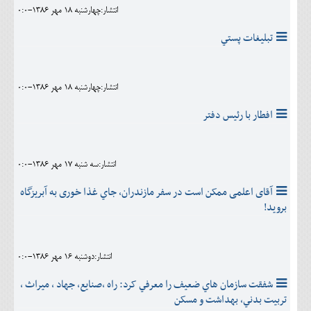
انتشار:چهارشنبه 18 مهر 1386-0:0
تبليغات پستي
انتشار:چهارشنبه 18 مهر 1386-0:0
افطار با رئيس دفتر
انتشار:سه شنبه 17 مهر 1386-0:0
آقای اعلمی ممکن است در سفر مازندران، جاي غذا خوری به آبریزگاه
برويد!
انتشار:دوشنبه 16 مهر 1386-0:0
شفقت سازمان هاي ضعيف را معرفي کرد: راه ،صنايع، جهاد ، ميراث ،
تربيت بدني، بهداشت و مسکن