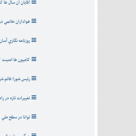
آقايان آن سال ها ک
هواداران خاتمي در 
روزنامه نگاريِ آسان
کاميون ها امنيت کج
رئيس شورا:قائم شهر
تغييرات تازه در را
توانا در سطح ملي