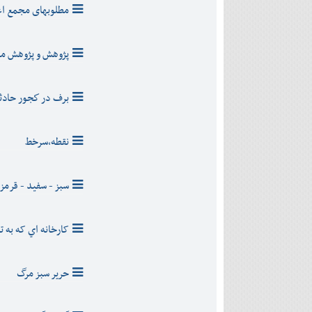
دی
اسفند
مطلوبهای مجمع اع
آذر
بهمن
دی
اسفند
بهمن
پژوهش و پژوهش مح
اسفند
برف در كجور حادثه
نقطه،سرخط
سبز - سفید - قرمز
کارخانه اي که به ت
حرير سبز مرگ