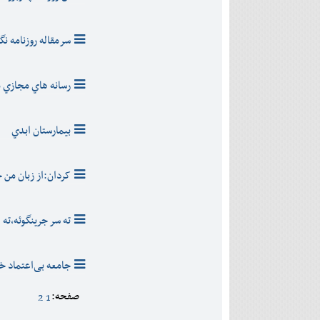
سرمقاله روزنامه نگ
رسانه هاي مجازي 
بيمارستان ابدي
کردان:از زبان من
ته سر جرينگوئه،ته
جامعه بی‌اعتماد 
صفحه:
2
1