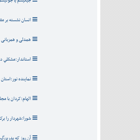
جیگیسم یا جوکیسم
انسان نشسته بر مق
همدلی و همزبانی
استاندار:مشکلي د
نماينده نور:استا
الهام:کردان با مج
شورا:شهردار را بر
آن روز که پدربزرگ 