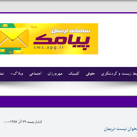
ط زیست و گردشگری
حقوقی
کلینیک
مهرورزان
اجتماعی
وبلاگ
تما
انتشار:جمعه 29 آذر 1387-0:0
خوان نيست-نريمان