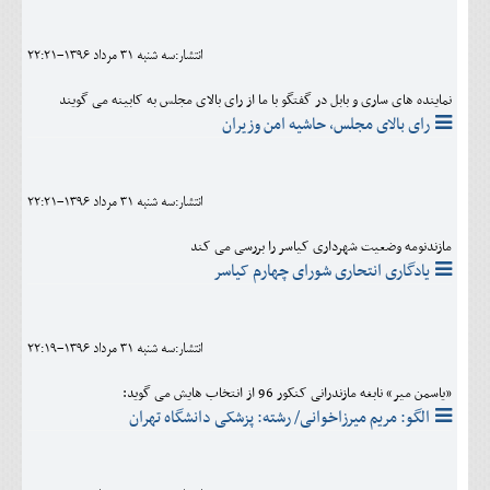
اجتماعی
انتشار:سه شنبه 31 مرداد 1396-22:21
مهرورزان
نماینده های ساری و بابل در گفتگو با ما از رای بالای مجلس به کابینه می گویند
کلینیک
رای بالای مجلس، حاشیه امن وزیران
حقوقی
محیط زیست و گردشگری
انتشار:سه شنبه 31 مرداد 1396-22:21
فرهنگی و هنری
مازندنومه وضعیت شهرداری کیاسر را بررسی می کند
یادگاری انتحاری شورای چهارم کیاسر
اقتصادی
سیاسی
انتشار:سه شنبه 31 مرداد 1396-22:19
خانه
«یاسمن میر» نابغه مازندرانی کنکور 96 از انتخاب هایش می گوید:
الگو: مریم میرزاخوانی/ رشته: پزشکی دانشگاه تهران