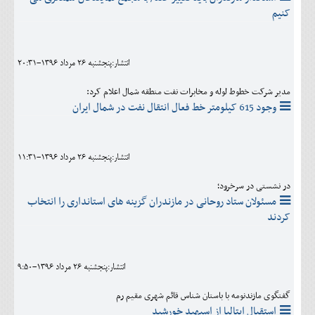
کنیم
انتشار:پنجشنبه 26 مرداد 1396-20:31
مدیر شرکت خطوط لوله و مخابرات نفت منطقه شمال اعلام کرد:
وجود 615 کیلومتر خط فعال انتقال نفت در شمال ایران
انتشار:پنجشنبه 26 مرداد 1396-11:31
در نشستی در سرخرود؛
مسئولان ستاد روحانی در مازندران گزینه های استانداری را انتخاب
کردند
انتشار:پنجشنبه 26 مرداد 1396-9:50
گفتگوی مازندنومه با باستان شناس قائم شهری مقیم رم
استقبال ایتالیا از اسپهبد خورشید