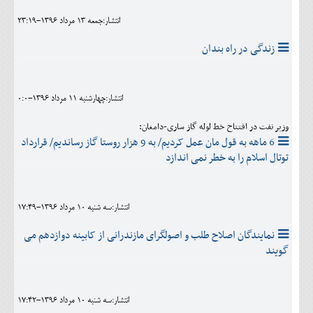
انتشار:جمعه 13 مرداد 1396-23:19
زندگی در راه بندان
انتشار:چهارشنبه 11 مرداد 1396-0:0
وزیر نفت در افتتاح خط لوله گاز ساری-دامغان:
6 ماهه به قول مان عمل کردیم/ به 9 هزار روستا گاز رساندیم/ قرارداد
توتال اسلام را به خطر نمی اندازد
انتشار:سه شنبه 10 مرداد 1396-17:49
نمایندگان اصلاح طلب و اصولگرای مازندرانی از کابینه دوازدهم می
گویند
انتشار:سه شنبه 10 مرداد 1396-17:42