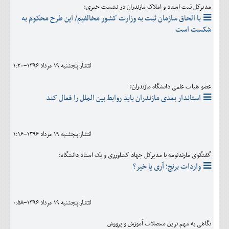
مدیرکل ثبت استاد و املاک مازندران در نشست خبری:
با الحاق سازمان ثبت به وزارت کشور مخالفیم/ این طرح محکوم به
شکست است
انتشار:پنجشنبه 19 مرداد 1396-1:20
عضو هیات علمی دانشگاه مازندران:
استاندار بعدی مازندران باید روابط بین الملل را فعال کند
انتشار:پنجشنبه 19 مرداد 1396-1:16
گفتگوی مازندنومه با مدیرکل جهاد کشاورزی و یک استاد دانشگاه:
واردات برنج؛ آری یا خیر؟
انتشار:پنجشنبه 19 مرداد 1396-0:58
نگاهی به مهم ترین معضلات آموزش و پرورش