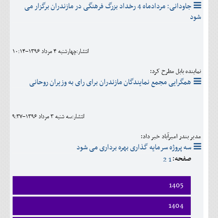
جاودانی: مردادماه 4 رخداد بزرگ فرهنگی در مازندران برگزار می
شود
انتشار:چهارشنبه 4 مرداد 1396-10:14
نماینده بابل مطرح کرد:
همگرایی مجمع نمایندگان مازندران برای رای به وزیران روحانی
انتشار:سه شنبه 3 مرداد 1396-9:37
مدیر بندر امیرآباد خبر داد:
سه پروژه سرمایه گذاری بهره برداری می شود
صفحه:
2
1
1405
فروردين
1404
ارديبهشت