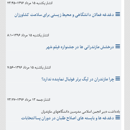
انتشار:يکشنبه 15 مرداد 1396-23:45
دغدغه فعالان دانشگاهی و محیط زیستی برای سلامت کشاورزان
انتشار:يکشنبه 15 مرداد 1396-8:1
درخشش مازندرانی ها در جشنواره فیلم شهر
انتشار:يکشنبه 15 مرداد 1396-7:56
چرا مازندران در لیگ برتر فوتبال نماینده ندارد؟
انتشار:جمعه 13 مرداد 1396-23:27
یادداشت دبیر انجمن اسلامی مدرسین دانشگاههای مازندران
دغدغه ها و بایسته های اصلاح طلبان در دوران پساانتخابات