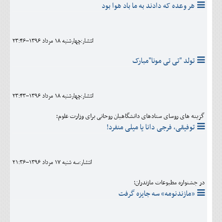
ﻫﺮ ﻭﻋﺪه ﮐﻪ ﺩﺍﺩﻧﺪ ﺑﻪ ﻣﺎ ﺑﺎﺩ ﻫﻮﺍ ﺑﻮﺩ
انتشار:چهارشنبه 18 مرداد 1396-23:46
تولد "تی تی مونا"مبارک
انتشار:چهارشنبه 18 مرداد 1396-23:43
گزینه های روسای ستادهای دانشگاهیان روحانی برای وزارت علوم:
توفیقی، فرجی دانا یا میلی منفرد!
انتشار:سه شنبه 17 مرداد 1396-21:36
در جشنواره مطبوعات مازندران؛
«مازندنومه» سه جایزه گرفت