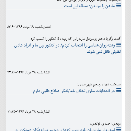
ماندن یا نماندن؛ مساله این است
انتشار:يکشنبه 29 مرداد 1396-8:16
گفت وگو با دختر روشن‌دل مازندرانی که رتبه 85 کنکور را کسب کرد
رشته روان شناسی را انتخاب کردم/ در کنکور بین ما و افراد عادی
تفاوتی قائل نمی شوند
انتشار:شنبه 28 مرداد 1396-23:26
منتخب شورای پنجم شهر ساری:
در انتخابات ساری تخلف شد/تفکر اصلاح طلبی دارم
انتشار:شنبه 28 مرداد 1396-11:25
مهدی احمدی فولادی:
استاندار مازندران باید تغییر کند/ با مجمع نمایندگان همفکری می