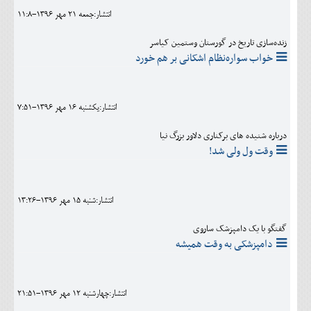
انتشار:جمعه 21 مهر 1396-11:8
زنده‌سازی تاریخ در گورستان وستمین کیاسر
خواب سواره‌نظام اشکانی بر هم خورد
انتشار:يکشنبه 16 مهر 1396-7:51
درباره شنیده های برکناری دلاور بزرگ نیا
وقت ول ولی شد!
انتشار:شنبه 15 مهر 1396-13:26
گفتگو با یک دامپزشک ساروی
دامپزشکی به وقت همیشه
انتشار:چهارشنبه 12 مهر 1396-21:51