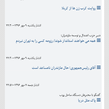
روایت کرب زن ها از کربلا
انتشار:يکشنبه 9 مهر 1396-22:30
دبیر حزب اعتدال و توسعه مازندران:
همه می خواهند استاندار شوند/ رزومه کسی را به تهران نبردم
انتشار:يکشنبه 9 مهر 1396-22:30
آقای رئیس‌جمهوری؛ حال مازندران نامساعد است
انتشار:جمعه 7 مهر 1396-22:51
گفتگو با مخترعان دستگاه ساحل روب
پاک مثل دریا