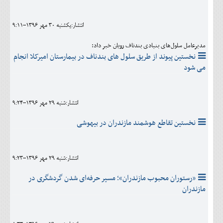
اجتماعی
انتشار:يکشنبه 30 مهر 1396-9:11
مهرورزان
مدیرعامل سلول‌های بنیادی بندناف رویان خبر داد:
کلینیک
نخستین پیوند از طریق سلول های بندناف در بیمارستان امیرکلا انجام
می شود
حقوقی
محیط زیست و گردشگری
انتشار:شنبه 29 مهر 1396-9:24
فرهنگی و هنری
نخستین تقاطع هوشمند مازندران در بیهوشی
اقتصادی
سیاسی
انتشار:شنبه 29 مهر 1396-9:23
خانه
«رستوران محبوب مازندران»؛ مسیر حرفه‌ای شدن گردشگری در
مازندران