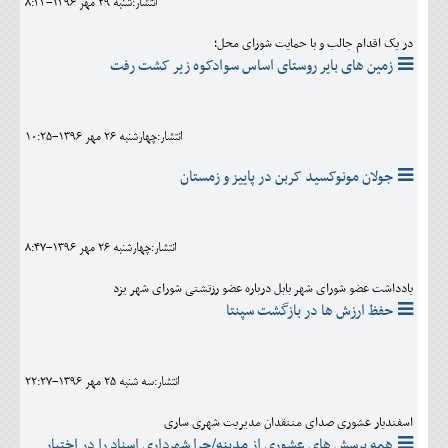
انتشار:شنبه 29 مهر 1396-8:33
در یک اقدام جالب و با حمایت شورای محل؛
زمین های بایر روستای اساس سوادکوه زیر کشت رفت
انتشار:چهارشنبه 26 مهر 1396-10:25
جولان مونوکسید کربن در پاییز و زمستان
انتشار:چهارشنبه 26 مهر 1396-8:47
یادداشت عضو شورای شهر بابل درباره عضو رزتشتی شورای شهر یزد
حفظ ارزش ها در بازگشت سپنتا
انتشار:سه شنبه 25 مهر 1396-22:27
اسفندیار عشوری صدای منتقدان مدیریت شهری ساری
همه پرسش های عشوری از مدینه/چرا شهرداری اسناد را در اختیار