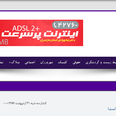
ط زیست و گردشگری
حقوقی
کلینیک
مهرورزان
اجتماعی
وبلاگ
تما
انتشار:سه شنبه 31 ارديبهشت 1387-0:0
است!