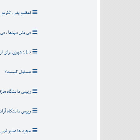
تعظيم پدر ، تكريم
س مثل سينما ، س 
بابل؛ شهری برای ا
مسئول کیست؟
رييس دانشگاه مازن
رييس دانشگاه آزاد
مجرد ها مدير نمي 