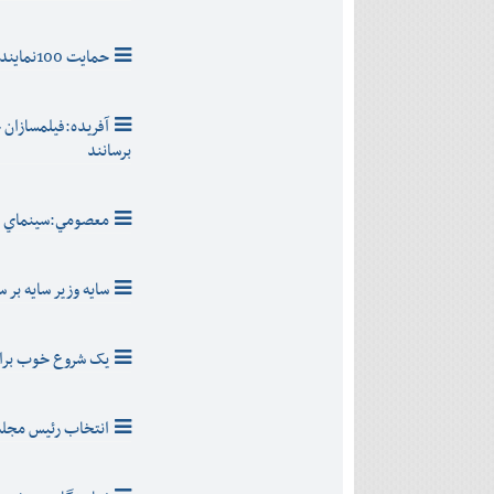
حمایت 100نماینده از ریاست لاریجانی
آفريده:فيلمسازان 
برسانند
معصومي:سينماي اير
سایه وزیر سایه بر 
يک شروع خوب برای 
انتخاب رئيس مجلس 