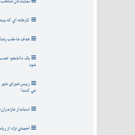
نمايندگان منتخب،
کارخانه اي که پنبه اش 30 سال پيش
هدف ما جلب رضا
يک دانشجو: نصب د
شود
ريیس شورای شهر قا
مي کنند!
استاندار مازندران:
احمدي نژاد از ري