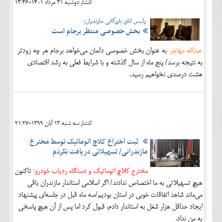
انتشار:دوشنبه 31 مرداد 1401-13:46
رئیس اتاق بازرگانی مازندران:
بخش خصوصی منتظر برجام است
عبدالله مهاجر:
به عنوان بخش خصوصی دلمان می‌خواهد برجام هر چه زودتر
به نتیجه برسد/ پنج ماه از سال گذشته و با شرایط فعلی به رشد اقتصادی
هشت درصدی نخواهیم رسید.
انتشار:سه شنبه 13 آبان 1399-21:27
ثبت اختراع کلاچ اتوماتیک توسط مخترع
مازندرانی/ تسهیلاتی دریافت نکردم
مخترع کلاچ اتوماتیک و دستگاه ردیاب خودرو:
تاکنون
هیچ تسهیلاتی به ما اختصاص ندادند/ اگر اسلامی استاندار مازندران باقی
می‌ماند شاهد اتفاقات خوبی در استان بودیم/سه ماه قبل در جلسه‌ای پیشنهاد
ایجاد حداقل هزار شغل به استاندار دادم، قبول کرد اما پس از آن هیچ پاسخی
به من نداد.