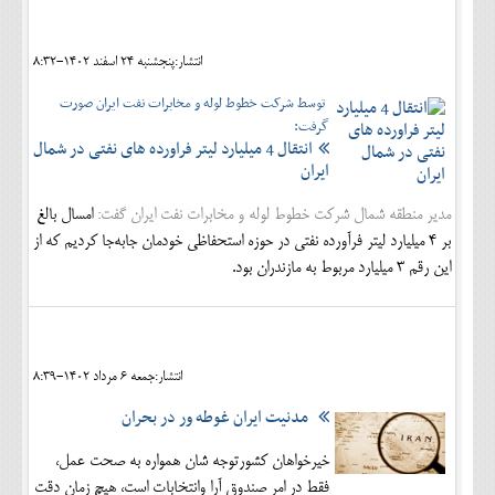
اجتماعی
انتشار:پنجشنبه 24 اسفند 1402-8:32
مهرورزان
توسط شرکت خطوط لوله و مخابرات نفت ایران صورت
کلینیک
گرفت:
انتقال 4 میلیارد لیتر فراورده های نفتی در شمال
حقوقی
ایران
محیط زیست و گردشگری
مدیر منطقه شمال شرکت خطوط لوله و مخابرات نفت ایران گفت:
امسال بالغ
بر ۴ میلیارد لیتر فرآورده نفتی در حوزه استحفاظی خودمان جابه‌جا کردیم که از
فرهنگی و هنری
این رقم ۳ میلیارد مربوط به مازندران بود.
اقتصادی
سیاسی
خانه
انتشار:جمعه 6 مرداد 1402-8:39
مدنیت ایران غوطه ور در بحران
خیرخواهان کشورتوجه شان همواره به صحت عمل،
فقط در امر صندوق آرا وانتخابات است، هیچ زمان دقت