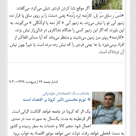
اگر موقع نشا كردن فردي تنبلي مي‌كرد، مي‌گفتند:
«دَسْ ر ِساقِ سَرْ نِلْ، كارْنِمه تِرِه زَنْدِهْ» یعنی دستت را بر روي ساق پا قرار نده
زنبور آبي تو را نيش مي‌زند. به زنبور آبي « كارْ نِمه يا اوكَنْگِلي » مي‌گويند. به
اين باورند كه اگر این زنبور كسي را هنگام نشاکاری در شالي‌زار نيش بزند،
«کارنمه» روي مرز زمين مي‌نشيند و منتظر مي‌ماند كه آيا صداي الله‌اكبر از
افراد برمي‌خيزد يا نه؛ يعني فردي را كه نيش زده مرده است يا خیر! چون نيش
آن دردناك است.
انتشار:جمعه 26 ارديبهشت 1399-9:30
یادداشت یک اقتصاددان مازندرانی
تورم نخستین تاثیر کرونا بر اقتصاد است
یک اثر که کرونا در جامعه خواهد گذاشت گرانی است.
اگر قرنطینه به مدت یک‌سال به صورت صد در صدی
اعمال شود حجم کالا و خدمات به صفر رسیده و کشور
به سمت قحطی خواهد رفت. دولت نمی خواهد موتور اقتصاد به خواب برود