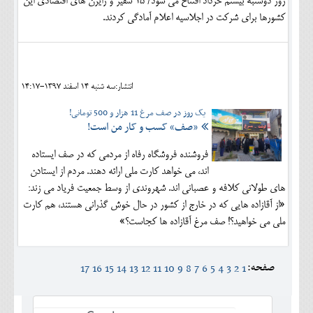
روز دوشنبه بیستم خرداد افتتاح می شود/ ۱۵ سفیر و رایزن های اقتصادی این
کشورها برای شرکت در اجلاسیه اعلام آمادگی کردند.
انتشار:سه شنبه 14 اسفند 1397-14:17
یک روز در صف مرغ 11 هزار و 500 تومانی!
«صف» کسب و کار من است!
فروشنده فروشگاه رفاه از مردمی که در صف ایستاده
اند، می خواهد کارت ملی ارائه دهند. مردم از ایستادن
های طولانی کلافه و عصبانی اند. شهروندی از وسط جمعیت فریاد می زند:
«از آقازاده هایی که در خارج از کشور در حال خوش گذرانی هستند، هم کارت
ملی می خواهید؟! صف مرغ آقازاده ها کجاست؟»
صفحه:
17
16
15
14
13
12
11
10
9
8
7
6
5
4
3
2
1