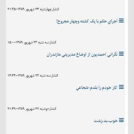
انتشار:چهارشنبه 24 شهريور 1389-21:35
اجراي حکم با يک کشته وچهار مجروح!
انتشار:سه شنبه 23 شهريور 1389-15:0
نگرانی احمدیون از اوضاع مدیریتی مازندران
انتشار:سه شنبه 23 شهريور 1389-14:43
کار خودم را بلدم-شجاعي
انتشار:دوشنبه 22 شهريور 1389-21:49
خوب،بد،زشت