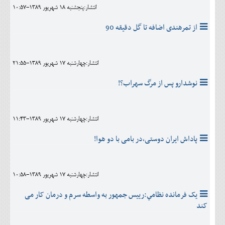
انتشار:پنجشنبه 18 شهريور 1389-10:57
از تمرهندی اضافه تا گل دقیقه 90
انتشار:چهارشنبه 17 شهريور 1389-21:55
نوشدارو پس از مرگ سهراب؟!
انتشار:چهارشنبه 17 شهريور 1389-11:43
پاداش ایران دوستی،در بامی با دو هوا!
انتشار:چهارشنبه 17 شهريور 1389-10:58
يک فرمانده نظامي:رییس جمهور به واسطه سرم و درمان کار می
کند