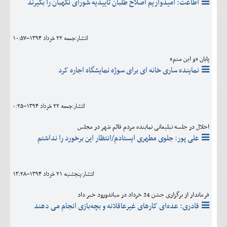
اطاعت: امیدواریم اصلاح طلبان تاییدیه شورای نگهبان را بگیرند
انتشار:جمعه 22 خرداد 1394-10:57
پایان «و این منم»
نماینده ساری خانه ای برای سوژه نمایشگاه اجاره کرد
انتشار:جمعه 22 خرداد 1394-0:25
اخلال در جلسه تبلیغاتی نماینده مردم قائم شهر در مجلس
علی پور: جلوی مطهری ایستادم/انتظار این برخورد را نداشتم
انتشار:پنجشنبه 21 خرداد 1394-13:28
فرماندار از برگزاری جشن 24 خرداد در میاندورود خبر داد
قادری: عده‌ای کارهای غیرعاقلانه و بچه‌بازی انجام می دهند