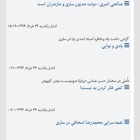
صالحی امیری: دولت مدیون ساری و مازندران است
انتشار:يکشنبه 24 خرداد 1394-15:19
گرامی داشت یاد وخاطره استاد اسدی نوا در ساری
یادی و نوایی
انتشار:يکشنبه 24 خرداد 1394-0:21
تأملی در سخنان حسن عباسی دربارۀ صهیونیست بودن کوروش
کمی فکر کردن بد نیست!
انتشار:يکشنبه 24 خرداد 1394-0:20
نغمه سرایی محمدرضا اسحاقی در ساری