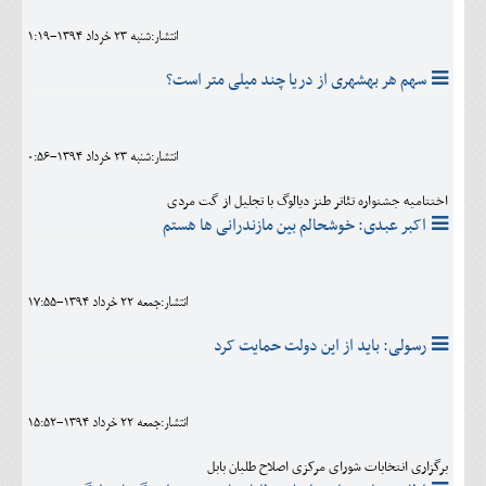
انتشار:شنبه 23 خرداد 1394-1:19
سهم هر بهشهری از دریا چند میلی متر است؟
انتشار:شنبه 23 خرداد 1394-0:56
اختتامیه جشنواره تئاتر طنز دیالوگ با تجلیل از گت مردی
اکبر عبدی: خوشحالم بین مازندرانی ها هستم
انتشار:جمعه 22 خرداد 1394-17:55
رسولی: باید از این دولت حمایت کرد
انتشار:جمعه 22 خرداد 1394-15:52
برگزاری انتخابات شورای مرکزی اصلاح طلبان بابل