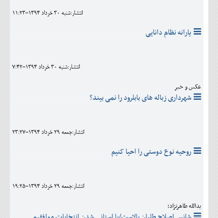
انتشار:شنبه 30 خرداد 1394-11:23
یارانه نظام دانایی
انتشار:شنبه 30 خرداد 1394-7:42
عکس و خبر
شهرداری زباله های بابلرود را نمی بیند؟
انتشار:جمعه 29 خرداد 1394-23:27
روحیه نوع دوستی را احیا کنیم
انتشار:جمعه 29 خرداد 1394-19:25
یدالله طاهرنژاد:
شانس اصلاح طلبان بالاست/با استانی شدن انتخابات موافقیم