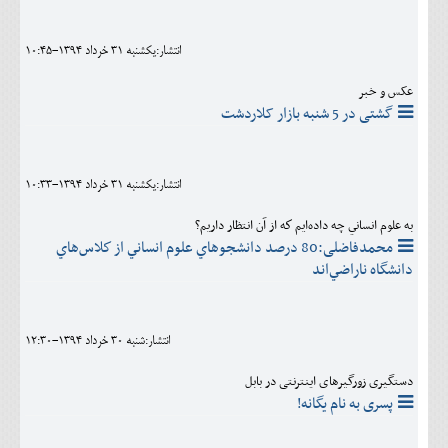
اجتماعی
انتشار:يکشنبه 31 خرداد 1394-10:45
مهرورزان
عکس و خبر
کلینیک
گشتی در 5 شنبه بازار کلاردشت
حقوقی
محیط زیست و گردشگری
انتشار:يکشنبه 31 خرداد 1394-10:33
فرهنگی و هنری
به علوم انساني چه داده‌ايم كه از آن انتظار داريم؟
محمدفاضلی:80 درصد دانشجوهاي علوم انساني از كلاس‌هاي
اقتصادی
دانشگاه ناراضي‌اند
سیاسی
خانه
انتشار:شنبه 30 خرداد 1394-12:30
دستگیری زورگيرهای اینترنتی در بابل
پسری به نام یگانه!