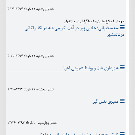
انتشار:پنجشنبه 21 خرداد 1394-3:34
همایش اصلاح طلبان و اصولگرایان در مازندران
سه سخنرانی؛ جلایی پور در آمل، کریمی مله در نکا، زاکانی
درقائمشهر
انتشار:پنجشنبه 21 خرداد 1394-3:11
شهرداری بابل و روابط عمومی اش!
انتشار:پنجشنبه 21 خرداد 1394-1:21
ممیزیِ نفس گیر
انتشار:چهارشنبه 20 خرداد 1394-23:26
کمک 100 میلیون تومانی خیر مازندرانی به ماهک