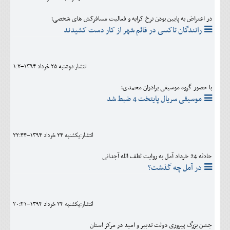
در اعتراض به پایین بودن نرخ کرایه و فعالیت مسافرکش های شخصی؛
رانندگان تاکسی در قائم شهر از کار دست کشیدند
انتشار:دوشنبه 25 خرداد 1394-1:2
با حضور گروه موسیقی برادران محمدی؛
موسیقی سریال پایتخت 4 ضبط شد
انتشار:يکشنبه 24 خرداد 1394-22:44
حادثه 24 خرداد آمل به روایت لطف الله آجدانی
در آمل چه گذشت؟
انتشار:يکشنبه 24 خرداد 1394-20:41
جشن بزرگ پیروزی دولت تدبیر و امید در مرکز استان