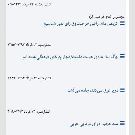
انتشار:يکشنبه 24 خرداد 1394-0:9
مجلس را فتح خواهیم کرد
کریمی مله: راهی جز صندوق رای نمی شناسیم
انتشار:شنبه 23 خرداد 1394-13:57
بزرگ نیا: شادی هویت ماست/دچار چرخش فرهنگی شده ایم
انتشار:شنبه 23 خرداد 1394-12:33
دریا غرق می‌کند، جاده می‌کُشد
انتشار:شنبه 23 خرداد 1394-4:19
شبه حزب، دوای درد بی حزبی