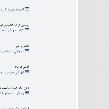
دی
اسفند
آذر
بهمن
اقتصاد مازندران در
دی
اسفند
بهمن
اسفند
رونمایی از دو کتاب در فره
کتاب دوران غربت 
عکس و خبر
مهمانی با غواص ها
اصغر گرزین:
ارزیابی مردم از ن
دفاع امام جمعه میاندورود ا
رسولی: با ممنوع ا
انتقاد مدیرکل ورزش استان 