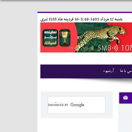
شنبه 17 مرداد 1405-3:49-
16 فردينه ماه 1538 تبری
س با ما
آرشیو