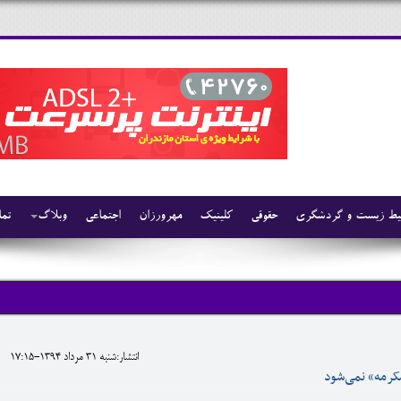
ط زیست و گردشگری
حقوقی
کلینیک
مهرورزان
اجتماعی
وبلاگ
تما
انتشار:شنبه 31 مرداد 1394-17:15
مکرمه» نمی‌شود