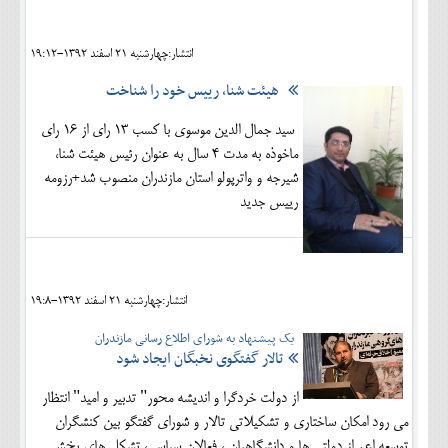
انتشار:چهارشنبه 21 اسفند 1392-19:12
هیئت شنا، رییس خود را شناخت
سید جمال الدین موسوی با کسب 13 رای از 16 رای
ماخوذه به مدت 4 سال به عنوان رئیس هیئت شنا،
شیرجه و واترپولو استان مازندران منصوب شد+رزومه
رییس جدید
انتشار:چهارشنبه 21 اسفند 1392-19:8
یک پیشنهاد به شورای اطلاع رسانی مازندران
تالار گفتگوی نخبگان ایجاد شود
از دولت خردگرا و اندیشه محور" تدبیر و امید" انتظار
می رود امکان ساختاری و تشکیلاتی تالار و شورای گفتگو بین کنشگران
توسعه اعم از دولتی ها و دانشگاهیان ، فعالان سیاسی، تشکل های بخش