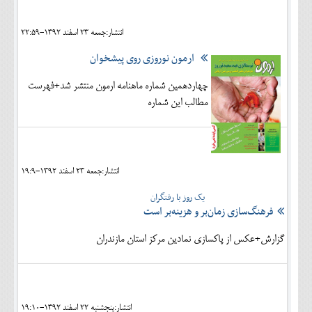
انتشار:جمعه 23 اسفند 1392-22:59
ارمون نوروزی روی پیشخوان
چهاردهمین شماره ماهنامه ارمون منتشر شد+فهرست
مطالب این شماره
انتشار:جمعه 23 اسفند 1392-19:9
یک روز با رفتگران
فرهنگ‌سازی زمان‌بر و هزینه‌بر است
گزارش+عکس از پاکسازی نمادین مرکز استان مازندران
انتشار:پنجشنبه 22 اسفند 1392-19:10