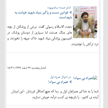
امام جمعه میاندورود:
قوانین دست و پاگیر بنیاد شهید خیانت به
شهداست
حجت الاسلام رسولی گفت: :برخی از پزشکان از بچه
های جنگ هستند، اما بسیاری از دوستان پزشک در
کمیسیون پزشکی بنیاد شهید خاک جبهه را نخوردند و
درد ترکش را نچشیدند.
انتشار:پنجشنبه 22 اسفند 1392-18:31
در احوال همراه اول
همراه بی سواد!
شما را به خدا ای همراهان اول و ...ما که هیچ !حداقل فرزندان -این امیدان
آینده ی کشور- را بازیچه ی کسب درآمد خویش نسازید.