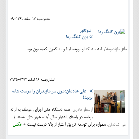
انتشار:شنبه 17 اسفند 1392-0:9
فتوکاتور
بزن کلنگ ره!
طنز مازندنومه
/...امه سه اگه او نوونه، اینا وسه گمون کمبه نون بوه!
انتشار:جمعه 16 اسفند 1392-12:25
علی شادمان:موی سر مازندران را درست شانه
بزنید!
ارسطو قادری:
همه دستگاه های اجرایی موظف به ارائه
برنامه در راستای اعتبار سال آینده شهرستان هستند/
علی شادمان:
همواره برای توسعه تزریق اعتبار از بالا درست نیست +
عکس