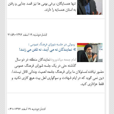
تنها همسایگان، برخی بومی ها نیز قصد جدایی و رفتن
به استان همسایه را دارند.
انتشار:دوشنبه 19 اسفند 1392-21:59
رسولی در جلسه شورای فرهنگ عمومی :
نمایندگان نه می آیند، نه تلفن می زنند!
امام جمعه میاندورود:
نمایندگان منطقه در دو سال
گذشته حتی در یک جلسه شورای فرهنگ عمومی
حضور نیافتند/مسئولان ما برای فرهنگ جامعه اهمیت چندانی قائل نیستند/
دین نمی گوید که در ایام شهادت و سوگواری اهل بیت هیچ کاری نکنید و
فقط عزاداری کنید.
انتشار:دوشنبه 19 اسفند 1392-0:41