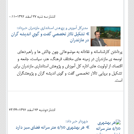
اجتماعی
انتشار:سه شنبه 27 اسفند 1392-0:11
مهرورزان
مديركل آموزش و پژوهش استانداري مازندران خبرداد:
کلینیک
تشكيل تالار تخصصي گفت و گوي انديشه گران
در مازندران
حقوقی
پرداختن كارشناسانه و نقادانه به موضوعاتي چون چالش ها و راهبردهاي
محیط زیست و گردشگری
توسعه ي مازندران در زمينه هاي مختلف فرهنگ، هنر، سياست، جامعه و
فرهنگی و هنری
اقتصاد، از اولويت هاي اداره كل آموزش و پژوهش استانداري مازندران براي
تشكيل و برپايي تالار تخصصي گفت و گوي انديشه گران و پژوهشگران
اقتصادی
است.
سیاسی
خانه
انتشار:دوشنبه 26 اسفند 1392-23:34
شهردار خبر داد:
هر بهشهری 4/50 متر سرانه فضای سبز دارد