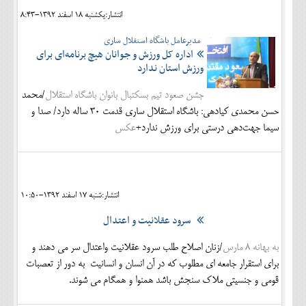
انتشار:يکشنبه 18 اسفند 1392-8:43
مدیرعامل باشگاه استقلال ساری
اداره کل ورزش و جوانان هیچ برنامه‌ای برای
ورزش استان ندارد
جشن صعود تیم بسکتبال بانوان باشگاه استقلال
/محمد
حسن محمدی کیادهی: باشگاه استقلال ساری قدمت 30 ساله دارد/ صدا و
سیما جهت‌دهی درستی برای ورزش ندارد+
عکس
انتشار:شنبه 17 اسفند 1392-10:50
سرود عقلانیت و اعتدال
به بهانه 8 مارس
/زنان اصلاح طلب سرود عقلانیت واعتدال سر می دهند و
برای استقرار جامعه ای مطلوب که در آن انسان و انسانیت به دور از تعصبات
قومی و جنسیتی ملاک سنجش باشد همنوا و همگام می شوند.