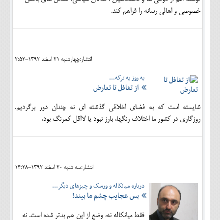
خصوصی و اهالی رسانه را فراهم کند.
انتشار:چهارشنبه 21 اسفند 1392-2:52
یه روز یه ترکه...
از تغافل تا تعارض
شایسته است که به فضای اخلاقی گذشته­ ای نه چندان دور برگردیم.
روزگاری در کشور ما اختلاف رنگ­ها، بارز نبود یا لااقل کمرنگ بود،
انتشار:سه شنبه 20 اسفند 1392-14:28
درباره میانکاله و ورسک و چیزهای دیگر...
بس عجایب چشم ما بیند!
فقط میانکاله نه، وضع از این هم بدتر شده است. نه