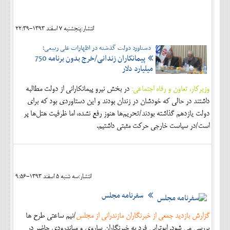
اجتماعی
انتشار:پنجشنبه 7 اسفند 1393-22:39
مهرورزان
دستاورد دولت گذشته در اظهارات علی ربیعی؛
کلینیک
پیمانکاران زندانی/خرج بدون برنامه 750
میلیارد دلار
حقوقی
وزیرکار، تعاون و رفاه اجتماعی:
در بخش نیرو پیمانکارانی از دولت مطالبه
محیط زیست و گردشگری
داشتند در حالی که خودشان در زندان بودند و این دستاوردی بود که برای
فرهنگی و هنری
دولت یازدهم گذاشته بودند/تحریم‌ها هنوز رفع نشده، اما ظرفیت هتل‌ها پر
است/در سیاست خارجی حرکت مثبتی داشتیم.
اقتصادی
سیاسی
خانه
انتشار:سه شنبه 5 اسفند 1393-9:56
سفرنامه مجلس
گزارش بازدید جمعی از خبرنگاران مازندرانی از مجلس
/نیم ساعتی طرح ها
بررسی می شود. ابوترابی فرد به خبرنگاران ساروی و میاندرودی حاضر در