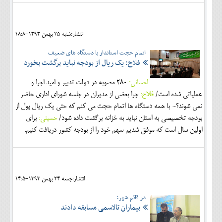
انتشار:شنبه 25 بهمن 1393-18:8
اتمام حجت استاندار با دستگاه های ضعیف
فلاح: یک ریال از بودجه نباید برگشت بخورد
احسانی:
280 مصوبه در دولت تدبير و اميد اجرا و
عملياتي شده است/
فلاح:
چرا بعضی از مدیران در جلسه شورای اداری حاضر
نمی شوند؟- با همه دستگاه ها اتمام حجت مي كنم كه حتي يك ريال پول از
بودجه تخصيصي به استان نبايد به خزانه برگشت داده شود/
حسینی:
براي
اولين سال است كه موفق شديم سهم خود را از بودجه كشور دريافت كنيم.
انتشار:جمعه 24 بهمن 1393-14:5
در قائم شهر؛
بیماران تالاسمی مسابقه دادند