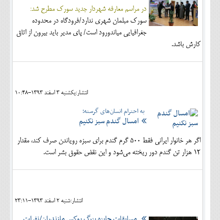
در مراسم معارفه شهردار جدید سورک مطرح شد:
سورک مبلمان شهري ندارد/فرودگاه در محدوده
جغرافيايي مياندورود است/ پاي مدير بايد بيرون از اتاق
كارش باشد.
انتشار:يکشنبه 3 اسفند 1393-10:48
به احترام انسان‌های گرسنه؛
امسال گندم سبز نکنیم
اگر هر خانوار ایرانی فقط 500 گرم گندم برای سبزه رویاندن صرف کند، مقدار
12 هزار تن گندم دور ریخته می‌شود و این نقض حقوق بشر است.
انتشار:شنبه 2 اسفند 1393-23:11
مسابقات جايزه بزرگ بوكس مازندران/نفرات