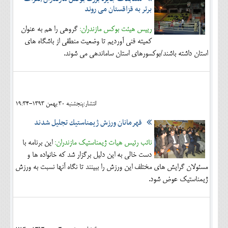
برتر به قزاقستان می روند
رییس هیئت بوکس مازندران:
گروهی را هم به عنوان
كميته فني آورديم تا وضعيت منطقي از باشگاه هاي
استان داشته باشند/بوکسورهای استان ساماندهی می شوند.
انتشار:پنجشنبه 30 بهمن 1393-19:34
قهرمانان ورزش ژيمناستيك تجلیل شدند
نائب رئيس هيات ژيمناستيك مازندران:
اين برنامه با
دست خالي به اين دليل برگزار شد كه خانواده ها و
مسئولان گرايش هاي مختلف اين ورزش را ببينند تا نگاه آنها نسبت به ورزش
ژيمناستيك عوض شود.