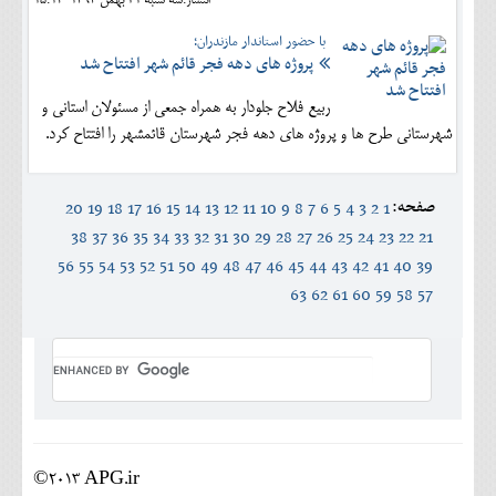
انتشار:سه شنبه 21 بهمن 1393-15:14
با حضور استاندار مازندران؛
پروژه های دهه فجر قائم شهر افتتاح شد
ربیع فلاح جلودار به همراه جمعی از مسئولان استانی و
شهرستانی طرح ها و پروژه های دهه فجر شهرستان قائمشهر را افتتاح کرد.
صفحه:
20
19
18
17
16
15
14
13
12
11
10
9
8
7
6
5
4
3
2
1
38
37
36
35
34
33
32
31
30
29
28
27
26
25
24
23
22
21
56
55
54
53
52
51
50
49
48
47
46
45
44
43
42
41
40
39
63
62
61
60
59
58
57
©2013 APG.ir