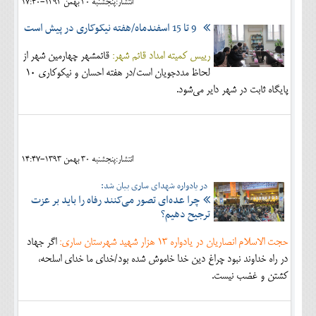
انتشار:پنجشنبه 30 بهمن 1393-17:40
9 تا 15 اسفندماه/هفته نیکوکاری در پیش است
رییس کمیته امداد قائم شهر:
قائمشهر چهارمین شهر از
لحاظ مددجویان است/در هفته احسان و نیکوکاری 10
پایگاه ثابت در شهر دایر می‌شود.
انتشار:پنجشنبه 30 بهمن 1393-14:47
در یادواره شهدای ساری بیان شد:
چرا عده‌ای تصور می‌کنند رفاه را باید بر عزت
ترجیح دهیم؟
حجت الاسلام انصاریان در يادواره 13 هزار شهيد شهرستان ساري:
اگر جهاد
در راه خداوند نبود چراغ دين خدا خاموش شده بود/خداي ما خداي اسلحه،
كشتن و غضب نيست.