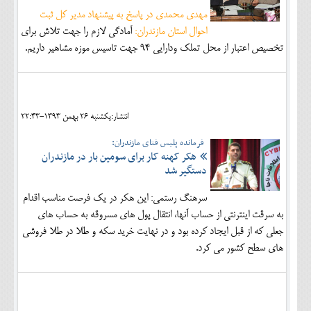
مهدی محمدی در پاسخ به پیشنهاد مدیر کل ثبت
احوال استان مازندران:
آمادگی لازم را جهت تلاش برای
تخصیص اعتبار از محل تملک ودارایی 94 جهت تاسیس موزه مشاهیر داریم.
انتشار:يکشنبه 26 بهمن 1393-22:43
فرمانده پلیس فتای مازندران:
هکر کهنه کار برای سومین بار در مازندران
دستگیر شد
سرهنگ رستمی: این هکر در یک فرصت مناسب اقدام
به سرقت اینترنتی از حساب آنها، انتقال پول های مسروقه به حساب های
جعلی که از قبل ایجاد کرده بود و در نهایت خرید سکه و طلا در طلا فروشی
های سطح کشور می کرد.