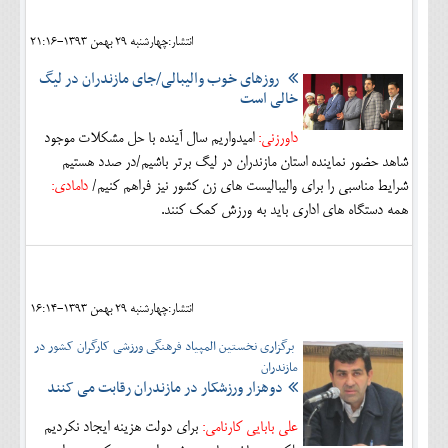
انتشار:چهارشنبه 29 بهمن 1393-21:16
روزهای خوب والیبالی/جای مازندران در لیگ
خالی است
داورزنی:
اميدواريم سال آينده با حل مشكلات موجود
شاهد حضور نماينده استان مازندران در ليگ برتر باشيم/در صدد هستيم
شرايط مناسبي را براي واليباليست هاي زن كشور نيز فراهم كنيم/
دامادی:
همه دستگاه هاي اداري بايد به ورزش كمك كنند.
انتشار:چهارشنبه 29 بهمن 1393-16:14
برگزاری نخستین المپیاد فرهنگی ورزشی کارگران کشور در
مازندران
دوهزار ورزشکار در مازندران رقابت می کنند
علی بابایی کارنامی:
برای دولت هزینه ایجاد نکردیم