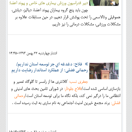
دبیر فدراسیون ورزش بیماری های خاص و پیوند اعضا:
چون باید پنج گروه بیماران پیوند اعضا، دیالیز، دیابتی،
هموفیلی وتالاسمی را تحت پوشش قرار دهیم، در حین مسابقات علاوه بر
مشکلات ورزشی، مشکلات درمانی را نیز داریم.
انتشار:چهارشنبه 22 بهمن 1393-14:45
فلاح: دغدغه اي جز توسعه استان نداريم/
رحمانی فضلی: از عملکرد استاندار رضایت داریم
جعفری نسب:
كلانتري ها از رامسر تا گلوگاه تعمير و
بازسازي اساسي شده است/
فلاح جلودار:
در شوراي تامين بحث هاي امنيتي و
انتظامي ما را درگير نمي كند، بلكه نگاه ما براي توسعه استان است/
رحمانی
فضلی:
برند مجمع خيرين امنيت اجتماعي به نام ساري به ثبت رسيده است .