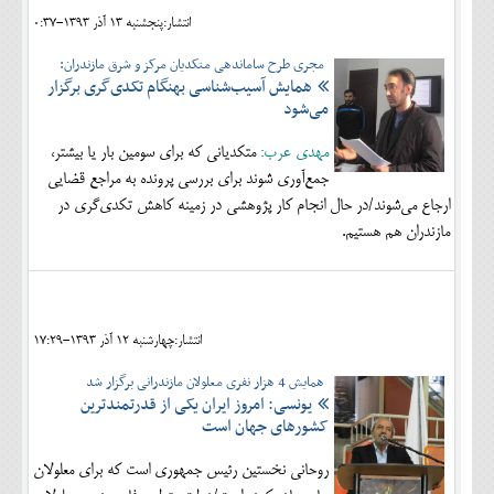
انتشار:پنجشنبه 13 آذر 1393-0:37
مجری طرح ساماندهی متکدیان مرکز و شرق مازندران:
همایش آسیب‌شناسی بهنگام تکدی‌گری برگزار
می‌شود
مهدی عرب:
متکدیانی که برای سومین بار یا بیشتر،
جمع‌آوری شوند برای بررسی پرونده به مراجع قضایی
ارجاع می‌شوند/در حال انجام کار پژوهشی در زمینه کاهش تکدی‌گری در
مازندران هم هستیم.
انتشار:چهارشنبه 12 آذر 1393-17:29
همایش 4 هزار نفری معلولان مازندرانی برگزار شد
یونسی: امروز ایران یکی از قدرتمندترین
کشورهای جهان است
روحانی نخستین رئیس جمهوری است که برای معلولان