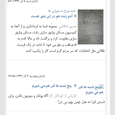
انتشار:شنبه 8 آذر 1393-8:2
نامه مورخ به شورایی ها
آدم زنده هم در این شهر هست
حسین اسلامی:
مصوّبه شما به فرمانداری و از آنجا به
کمیسیون مسکن وشهر سازی رفت. مسکن وشهر
سازی مقاومت کرد و برگشت داد و حالا قدم به
قدم،عقب و جلو می شود تا شاید در یک فرصت
طلائی مثل انتخابات که سر مردم گرم است، کار را یکسره کنند.
انتشار:پنجشنبه 6 آذر 1393-17:25
پنج شنبه ها قبر هم می شورم
گزارشی از کودکان کار/
اگه پولدار و مهربون باشن، برای
شستن قبرا ده هزار تومن بهم می دن!