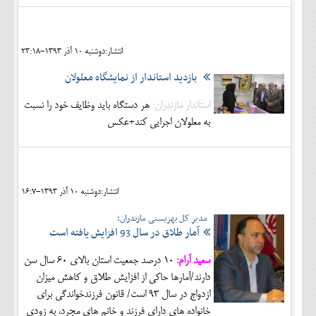
انتشار:دوشنبه 10 آذر 1393-23:18
بازدید استاندار از نمایشگاه معلولان
استاندار مازندران:
هر دستگاه باید وظایف خود را نسبت
به معلولان اجرایی کند+عکس
انتشار:دوشنبه 10 آذر 1393-16:7
مدیر کل بهزیستی مازندران:
آمار طلاق در سال 93 افزایش یافته است
سعید آرام:
10 درصد جمعیت استان بالای 60 سال سن
دارند/آمارها حاکی از افزایش طلاق و کاهش میزان
ازدواج در سال 93 است/ قانون فرزندخواندگی برای
خانواده های دارای فرزند و خانم های مجرد، به زودی