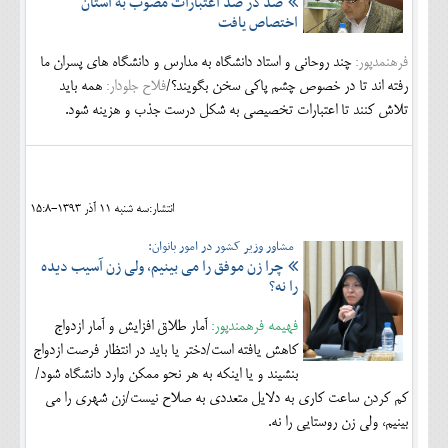
صد در صد اعتبارات مصوب به استان
اختصاص يافت
فرهنمدپور:
چند روحاني و استاد دانشگاه به مدارس و دانشگاه هاي پسران ما
رفته اند تا در خصوص چشم پاكي سخن بگويند؟/
فلاح جلودار:
همه بايد
تلاش كنند تا اعتبارات تخصيصي به شكل درست جذب و هزينه شود.
انتشار:سه شنبه 11 آذر 1393-15:8
مشاور وزیر کشور در امور بانوان:
چرا زن موفق را می بینیم، ولی زن آسیب دیده
را نه؟
فهیمه فرهمندپور:
آمار طلاق افزایش و آمار ازدواج
کاهش یافته است/دختر یا باید در انتظار فرصت ازدواج
بنشیند و یا اینکه به هر نحو ممکن وارد دانشگاه شود/
کم کردن ساعت کاری به دلایل متعددی به صلاح نیست/زن شهری را می
بینیم، ولی زن روستایی را نه.