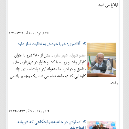
ابلاغ می شود
انتشار:دوشنبه 10 آذر 1393-1:21
آقامیری: شورا خودش به نظارت نیاز دارد
عضو شورای شهر ساری:
بیش از 380 نیرو با عنوان
کارگر رفت و روب، با کت و شلوار در شهرداری های
مناطق و در اداره ها مشغولند/در دولت احمدی نژاد،
کارهایی که دو ماهه تمام می شد، یک روزه بر باد می
رفت.
انتشار:يکشنبه 9 آذر 1393-22:23
معلولان در حاشیه/نمایشگاهی که غریبانه
افتتاح شد