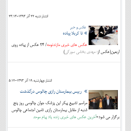
اجتماعی
انتشار:شنبه 22 آذر 1393-23:13
مهرورزان
عکس و خبر
کلینیک
تا کربلا پیاده
حقوقی
عکس های خبری مازندنومه
/ 24 عکس از پیاده روی
اربعین(عکس از:
مهدی بخشی سورکی
)
محیط زیست و گردشگری
فرهنگی و هنری
اقتصادی
انتشار:چهارشنبه 19 آذر 1393-5:12
سیاسی
رییس بیمارستان رازی چالوس درگذشت
خانه
مراسم تشییع پیکر این پزشک جوان چالوسی روز پنج
شنبه از مقابل بیمارستان رازی تامین اجتماعی چالوس
برگزار می شود+
آخرین عکس های خبری زنده یاد پیام موحد