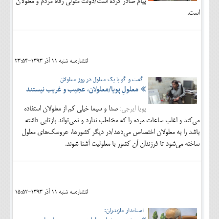
پیام صادر کرده است/دولت متولی رفاه مردم و معلولان
است.
انتشار:سه شنبه 11 آذر 1393-23:54
گفت و گو با یک معلول در روز معلولان
معلولِ پویا/معلولان، عجیب و غریب نیستند
پویا ایرجی:
صدا و سیما خیلی کم از معلولان استفاده
می‌کند و اغلب ساعات مرده را که مخاطب ندارد و نمی‌تواند بازتابی داشته
باشد را به معلولان اختصاص می‌دهد/در دیگر کشورها، عروسک‌های معلول
ساخته می‌شود تا فرزندان آن کشور با معلولیت آشنا شوند.
انتشار:سه شنبه 11 آذر 1393-15:52
استاندار مازندران: