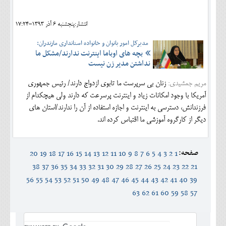
انتشار:پنجشنبه 6 آذر 1393-17:24
مدیرکل امور بانوان و خانواده استانداری مازندران:
بچه های اوباما اینترنت ندارند/مشکل ما
نداشتن مدیر زن نیست
مریم جمشیدی:
زنان بی سرپرست ما تابوی ازدواج دارند/ رئیس جمهوری
آمریکا با وجود امکانات زیاد و اینترنت پرسرعت که دارند ولی هیچکدام از
فرزندانش، دسترسی به اینترنت و اجازه استفاده از آن را ندارند/استان های
دیگر از کارگروه آموزشی ما اقتباس کرده اند.
صفحه:
20
19
18
17
16
15
14
13
12
11
10
9
8
7
6
5
4
3
2
1
38
37
36
35
34
33
32
31
30
29
28
27
26
25
24
23
22
21
56
55
54
53
52
51
50
49
48
47
46
45
44
43
42
41
40
39
63
62
61
60
59
58
57