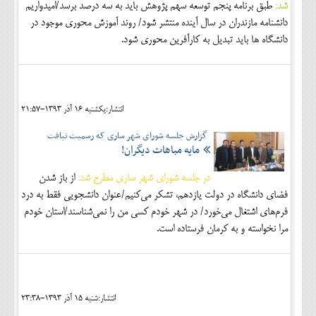
شد:
طبق برنامه پنجم توسعه سهم پژوهش بايد به سه درصد برسد/امیدواریم
دانشنامه مازندران در سال آینده منتشر شود/ روند آموزش محوري موجود در
دانشگاه ها بايد تبديل به كارآفرين محوري شود.
انتشار:يکشنبه 16 آذر 1393-21:57
گزارش جلسه شورای شهر ساری که رسمیت نیافت
مایه مباهات دیگران!
در جلسه شورای شهر ساری مطرح شد:
از باز شدن
فضای دانشگاه در دولت یازدهم، تشکر می‌کنیم/عنوان دانشجویی فقط به درد
فرم‌های اشتغال می‌خورد/ در شهر خودم کسی من را نمی‌شناسند/استان خودم
مرا نخواسته و به کرمان فرستاده است.
انتشار:شنبه 15 آذر 1393-23:38