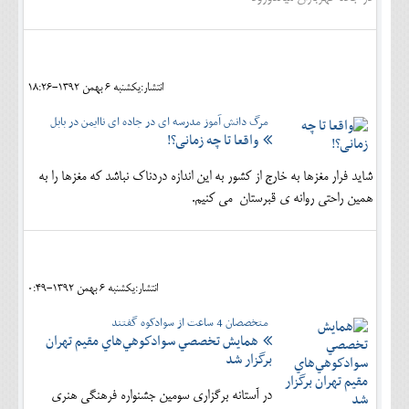
انتشار:يکشنبه 6 بهمن 1392-18:26
مرگ دانش آموز مدرسه ای در جاده ای ناایمن در بابل
واقعا تا چه زمانی؟!
شاید فرار مغزها به خارج از کشور به این اندازه دردناک نباشد که مغزها را به
همین راحتی روانه ی قبرستان می کنیم.
انتشار:يکشنبه 6 بهمن 1392-0:49
متخصصان 4 ساعت از سوادکوه گفتند
همايش تخصصي سوادكوهي‌هاي مقيم تهران
برگزار شد
در آستانه برگزاري سومين جشنواره فرهنگي هنري