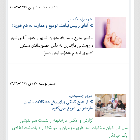
انتشار:سه شنبه 1 بهمن 1392-10:52
همه برای یک نفر
آقای رییس نیامد، تودیع و معارفه به هم خورد!
مراسم تودیع و معارفه مدیران قدیم و جدید آبفای شهر
و روستایی مازندران به دلیل حضورنیافتن مسئول
کشوری انجام نشد(
ویرایش دوم
)
انتشار:دوشنبه 30 دی 1392-14:39
مریم جمشیدی:
از هیچ کمکی برای رفع مشکلات بانوان
مازندرانی دریغ نمی‌کنیم
گزارش و عکس مازندنومه از نشست هم اندیشی
مدیرکل بانوان و خانواده استانداری مازندران با خبرنگاران + یادداشت انتقادی
یک خبرنگار