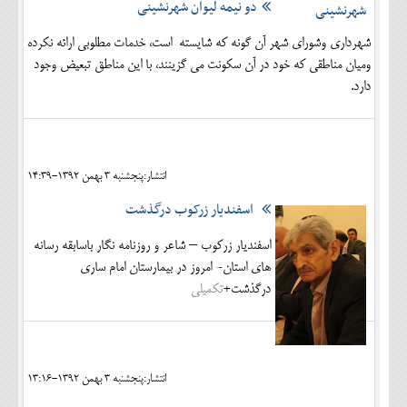
دو نیمه لیوان شهرنشینی
شهرداری وشورای شهر آن گونه که شایسته است، خدمات مطلوبی ارائه نکرده
ومیان مناطقی که خود در آن سکونت می گزینند، با این مناطق تبعیض وجود
دارد.
انتشار:پنجشنبه 3 بهمن 1392-14:39
اسفندیار زرکوب درگذشت
اسفندیار زرکوب – شاعر و روزنامه نگار باسابقه رسانه
های استان- امروز در بیمارستان امام ساری
درگذشت+
تکمیلی
انتشار:پنجشنبه 3 بهمن 1392-13:16