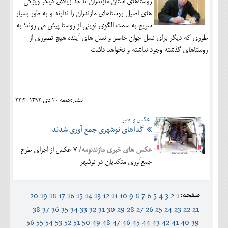
روستاهای استان مازندران تا حد زیادی دیگر ویژگی
های اصیل روستاهای مازندران را ندارند و به طور بسیار
سریع به سمت الگوی نوینی از روستا پیش می روند؛ به
طوری که دیگر برای نسل جوان حاضر و نسل های آینده هیچ تصوری از
روستاهای گذشته وجود نداشته و نخواهد داشت
انتشار:جمعه 20 دی 1392-22:4
عکس و خبر
گداهای نوشهری جمع آوری شدند
عکس های خبری مازندنومه/
7 عکس از اجرای طرح
جمع‌آوری متکدیان در نوشهر
صفحه:
20
19
18
17
16
15
14
13
12
11
10
9
8
7
6
5
4
3
2
1
38
37
36
35
34
33
32
31
30
29
28
27
26
25
24
23
22
21
56
55
54
53
52
51
50
49
48
47
46
45
44
43
42
41
40
39