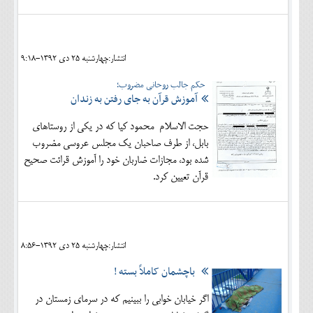
انتشار:چهارشنبه 25 دی 1392-9:18
حکم جالب روحانی مضروب؛
آموزش قرآن به جای رفتن به زندان
حجت الاسلام محمود کیا که در یکی از روستاهای
بابل، از طرف صاحبان یک مجلس عروسی مضروب
شده بود، مجازات ضاربان خود را آموزش قرائت صحیح
قرآن تعیین کرد.
انتشار:چهارشنبه 25 دی 1392-8:56
باچشمان کاملاً بسته !
اگر خیابان خوابی را ببینیم که در سرمای زمستان در