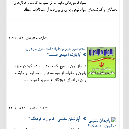
سوادكوهي‌هاي مقيم مركز صورت گرفت:راهكارهاي
نخبگان و كارشناسان سوادكوهي براي برون‌رفت از مشكلات منطقه
انتشار:شنبه 5 بهمن 1392-23:25
دفتر امور بانوان و خانواده استانداری مازندران؛
آیا بارقه امیدی هست؟
در مازندران ما هیچ گاه شاهد ارائه عملکرد در حوزه
بانوان و خانواده از هیچ مسئولی نبوده ایم و جایگاه
زنان در استان هیچگاه به تصویر کشیده نشد
انتشار:شنبه 5 بهمن 1392-22:17
آپارتمان نشینی ؛ قانون یا فرهنگ ؟