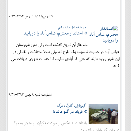
اجتماعی
انتشار:چهارشنبه 9 بهمن 1392-0:22
مهرورزان
در خانه اول مانده ایم
کلینیک
استاندار محترم، عباس آباد را دریابید
حقوقی
ماه هااز آن تاریخ گذشته است ولی هنوز شهرستان
عباس آباد در حسرت تصویب یک طرح تفصیلی ست/ محلات و نقاطی در
محیط زیست و گردشگری
این شهر وجود دارند که حتی کد آبادی ندارند. اما خدمات شهری دریافت می
فرهنگی و هنری
کنند
اقتصادی
سیاسی
انتشار:سه شنبه 8 بهمن 1392-8:41
خانه
گهرباران، گذرگاه مرگ
فریاد در گلو مانده!
یادداشت + عکس از حوادث تکراری و منجر به مرگ
در جاده گهرباران میاندورود